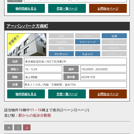
物件詳細を見る
空室一覧ページ
お問合せページ
アーバンパーク方南町
新築
タワー
低層
分譲賃貸
デザイナーズ
ブランド
駅近
ペット可
SOHO可
仲介料ゼロ
礼金ゼロ
フリーレント
住所
東京都杉並区堀ノ内2丁目28番2号
間取り
1K - 1LDK
賃料
100,000円 - 200,000円
階数
地上4階建
築年数
2022年10月
交通
東京メトロ丸ノ内線「方南町駅」徒歩10分
物件詳細を見る
空室一覧ページ
お問合せページ
該当物件
16
棟中
11～16
棟まで表示(2ページ/2ページ)
並び順：
駅からの徒歩分数順
<<
1
2