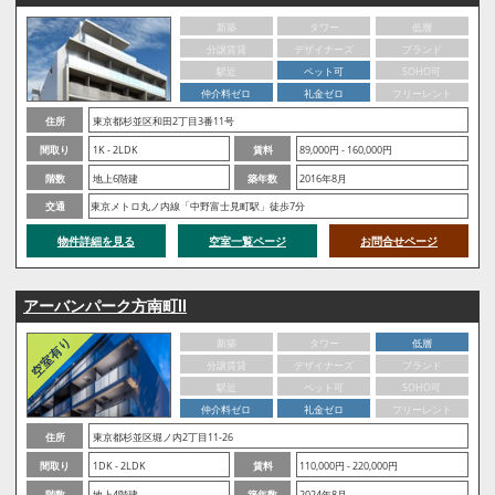
新築
タワー
低層
分譲賃貸
デザイナーズ
ブランド
駅近
ペット可
SOHO可
仲介料ゼロ
礼金ゼロ
フリーレント
住所
東京都杉並区和田2丁目3番11号
間取り
1K - 2LDK
賃料
89,000円 - 160,000円
階数
地上6階建
築年数
2016年8月
交通
東京メトロ丸ノ内線「中野富士見町駅」徒歩7分
物件詳細を見る
空室一覧ページ
お問合せページ
アーバンパーク方南町Ⅱ
新築
タワー
低層
分譲賃貸
デザイナーズ
ブランド
駅近
ペット可
SOHO可
仲介料ゼロ
礼金ゼロ
フリーレント
住所
東京都杉並区堀ノ内2丁目11-26
間取り
1DK - 2LDK
賃料
110,000円 - 220,000円
階数
地上4階建
築年数
2024年8月