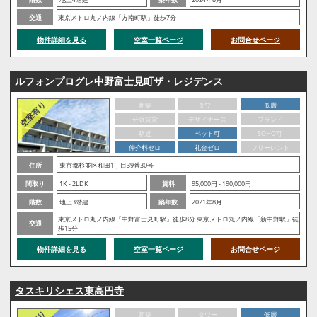
交通
東京メトロ丸ノ内線「方南町駅」徒歩7分
物件詳細を見る
空室一覧ページ
お問合せページ
ルフォンプログレ中野富士見町ザ・レジデンス
新築
タワー
低層
分譲賃貸
デザイナーズ
ブランド
駅近
ペット可
SOHO可
仲介料ゼロ
礼金ゼロ
フリーレント
住所
東京都杉並区和田1丁目39番30号
間取り
1K - 2LDK
賃料
95,000円 - 190,000円
階数
地上3階建
築年数
2021年8月
東京メトロ丸ノ内線「中野富士見町駅」徒歩8分 東京メトロ丸ノ内線「新中野駅」徒
交通
歩15分
物件詳細を見る
空室一覧ページ
お問合せページ
タスキリシェス東高円寺
新築
タワー
低層