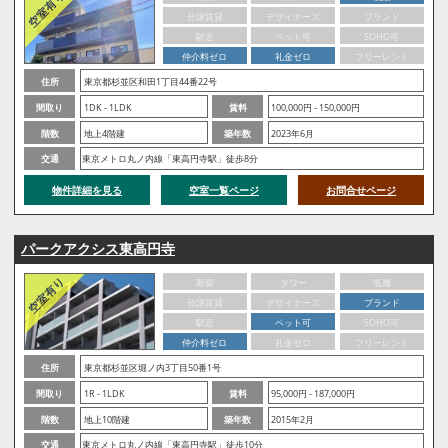
分譲賃貸
デザイナーズ
ブランド
駅近
ペット可
SOHO可
仲介料ゼロ
礼金ゼロ
フリーレント
住所
東京都杉並区和田1丁目44番22号
間取り
1DK - 1LDK
賃料
100,000円 - 150,000円
階数
地上4階建
築年数
2023年6月
交通
東京メトロ丸ノ内線「東高円寺駅」徒歩8分
物件詳細を見る
空室一覧ページ
お問合せページ
パークアクシス東高円寺
新築
タワー
低層
分譲賃貸
デザイナーズ
ブランド
駅近
ペット可
SOHO可
仲介料ゼロ
礼金ゼロ
フリーレント
住所
東京都杉並区堀ノ内3丁目50番1号
間取り
1R - 1LDK
賃料
95,000円 - 187,000円
階数
地上10階建
築年数
2015年2月
交通
東京メトロ丸ノ内線「東高円寺駅」徒歩10分