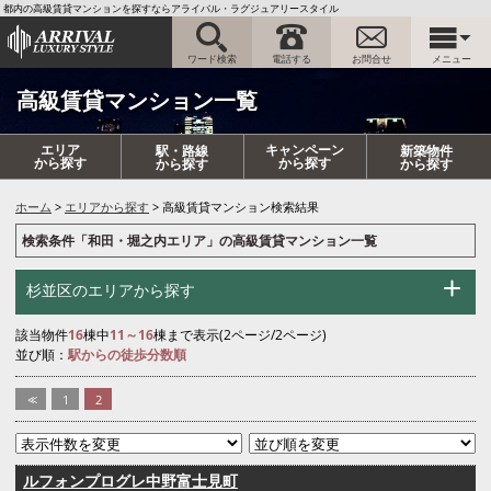
都内の高級賃貸マンションを探すならアライバル・ラグジュアリースタイル
ワード検索
電話する
お問合せ
メニュー
高級賃貸マンション一覧
エリア
キャンペーン
駅・路線
新築物件
から探す
から探す
から探す
から探す
ホーム
エリアから探す
高級賃貸マンション検索結果
検索条件「和田・堀之内エリア」の高級賃貸マンション一覧
杉並区のエリアから探す
該当物件
16
棟中
11～16
棟まで表示(2ページ/2ページ)
並び順：
駅からの徒歩分数順
<<
1
2
ルフォンプログレ中野富士見町