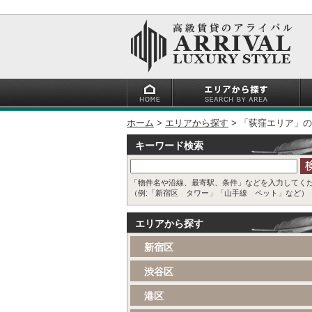
ホーム
エリアから探す
「荻窪エリア」の
キーワード検索
「物件名や沿線、最寄駅、条件」などを入力してく
（例:「新宿区 タワー」「山手線 ペット」など）
エリアから探す
新宿区
渋谷区
港区