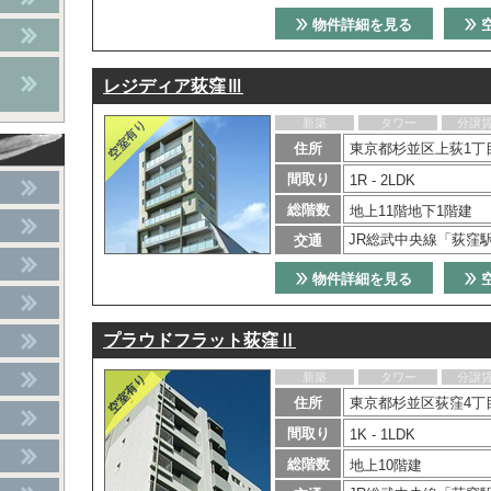
物件詳細を見る
レジディア荻窪Ⅲ
新築
タワー
分譲
住所
東京都杉並区上荻1丁目
間取り
1R - 2LDK
総階数
地上11階地下1階建
JR総武中央線「荻窪
交通
物件詳細を見る
プラウドフラット荻窪Ⅱ
新築
タワー
分譲
住所
東京都杉並区荻窪4丁目
間取り
1K - 1LDK
総階数
地上10階建