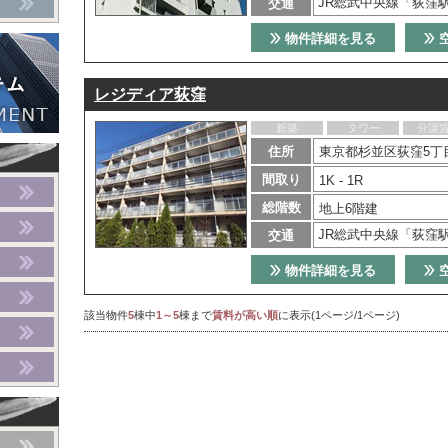
JR総武中央線「荻窪
交通
物件詳細を見る
レジディア荻窪
新築
タワー
分譲
住所
東京都杉並区荻窪5丁
間取り
1K - 1R
総階数
地上6階建
JR総武中央線「荻窪
交通
物件詳細を見る
該当物件
5
棟中
1～5
棟まで
賃料が高い順
に表示(1ページ/1ページ)