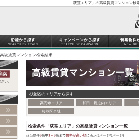
「荻窪エリア」の高級賃貸マンション検索
高級賃貸マンション検索結果
ださい。
杉並区のエリアから探す
高円寺エリア
和田・堀之内エリア
杉並区全域
検索条件「荻窪エリア」の高級賃貸マンション一覧
該当物件
5
棟中
1～5
棟まで
賃料が高い順
に表示(1ページ/1ページ)