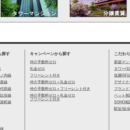
ら探す
キャンペーンから探す
こだわ
仲介手数料ゼロ
新築マン
線
礼金ゼロ
タワー(1
ノ内線
フリーレント付き
低層(5F
座線
仲介手数料ゼロ＋礼金ゼロ
デザイナ
代田線
仲介手数料ゼロ＋フリーレント付き
ブランド
比谷線
仲介手数料ゼロ＋礼金ゼロ
ペット相
フリーレント付き
楽町線
SOHO相
駅近(徒歩
線