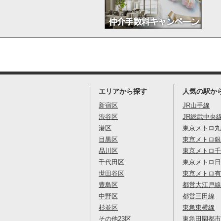
エリアから探す
人気の駅か
新宿区
JR山手線
渋谷区
JR総武中央
港区
東京メトロ丸
目黒区
東京メトロ銀
品川区
東京メトロ千
千代田区
東京メトロ日
世田谷区
東京メトロ有
豊島区
都営大江戸線
中野区
都営三田線
杉並区
東急東横線
その他23区
東急田園都市