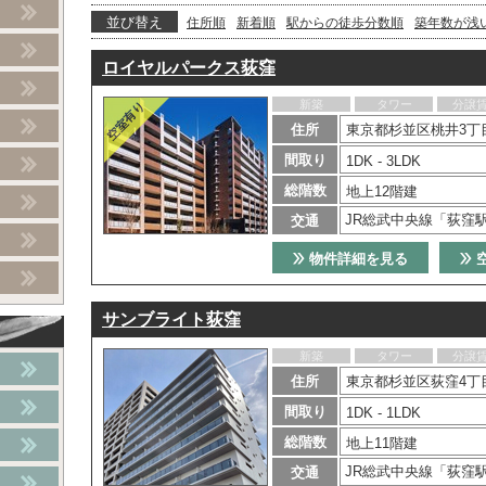
並び替え
住所順
新着順
駅からの徒歩分数順
築年数が浅
ロイヤルパークス荻窪
新築
タワー
分譲
住所
東京都杉並区桃井3丁目
間取り
1DK - 3LDK
総階数
地上12階建
JR総武中央線「荻窪駅
交通
物件詳細を見る
サンブライト荻窪
新築
タワー
分譲
住所
東京都杉並区荻窪4丁目
間取り
1DK - 1LDK
総階数
地上11階建
JR総武中央線「荻窪
交通