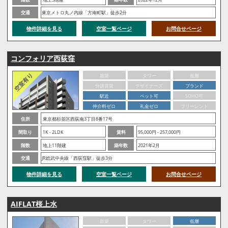
交通
東京メトロ丸ノ内線「方南町駅」徒歩2分
物件詳細を見る
空室一覧ページ
お問合せページ
コンフォリア西荻窪
新築
タワー
低層
分譲賃貸
デザイナーズ
ブランド
駅近
ペット可
SOHO可
仲介料ゼロ
礼金ゼロ
フリーレント
住所
東京都杉並区西荻南3丁目8番17号
間取り
1K - 2LDK
賃料
95,000円 - 257,000円
階数
地上11階建
築年数
2021年2月
交通
JR総武中央線「西荻窪駅」徒歩3分
物件詳細を見る
空室一覧ページ
お問合せページ
AIFLAT桜上水
新築
タワー
低層