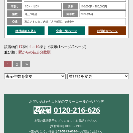
間取り
1DK - 1LDK
賃料
110,000円 - 180,000円
階数
地上9階建
築年数
2024年6月
交通
東京メトロ丸ノ内線「方南町駅」徒歩6分
物件詳細を見る
空室一覧ページ
お問合せページ
該当物件
17
棟中
1～10
棟まで表示(1ページ/2ページ)
並び順：
駅からの徒歩分数順
1
2
>>
お問い合わせは下記のフリーコールからどうぞ
0120-216-626
上記の電話番号をプッシュしてお電話ください。
[受付時間] 10:00～19:00
※繋がりにくい場合は
03-5343-6030
へお電話ください。