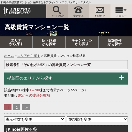
都内の高級賃貸マンションを探すならアライバル・ラグジュアリースタイル
ワード検索
電話する
お問合せ
メニュー
高級賃貸マンション一覧
エリア
キャンペーン
駅・路線
新築物件
から探す
から探す
から探す
から探す
ホーム
エリアから探す
高級賃貸マンション検索結果
検索条件「その他杉並区」の高級賃貸マンション一覧
杉並区のエリアから探す
該当物件
17
棟中
1～10
棟まで表示(1ページ/2ページ)
並び順：
駅からの徒歩分数順
1
2
>>
JP noie阿佐ヶ谷