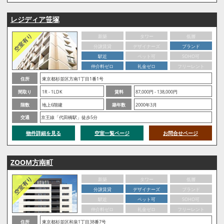
レジディア笹塚
新築
タワー
低層
分譲賃貸
デザイナーズ
ブランド
駅近
ペット可
SOHO可
仲介料ゼロ
礼金ゼロ
フリーレント
住所
東京都杉並区方南1丁目1番1号
間取り
1R - 1LDK
賃料
87,000円 - 138,000円
階数
地上6階建
築年数
2000年3月
交通
京王線「代田橋駅」徒歩5分
物件詳細を見る
空室一覧ページ
お問合せページ
ZOOM方南町
新築
タワー
低層
分譲賃貸
デザイナーズ
ブランド
駅近
ペット可
SOHO可
仲介料ゼロ
礼金ゼロ
フリーレント
住所
東京都杉並区和泉1丁目38番7号