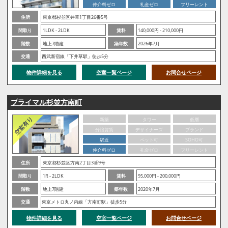
仲介料ゼロ
礼金ゼロ
フリーレント
住所
東京都杉並区井草1丁目26番5号
間取り
1LDK - 2LDK
賃料
140,000円 - 210,000円
階数
地上7階建
築年数
2026年7月
交通
西武新宿線「下井草駅」徒歩5分
物件詳細を見る
空室一覧ページ
お問合せページ
プライマル杉並方南町
新築
タワー
低層
分譲賃貸
デザイナーズ
ブランド
駅近
ペット可
SOHO可
仲介料ゼロ
礼金ゼロ
フリーレント
住所
東京都杉並区方南2丁目3番9号
間取り
1R - 2LDK
賃料
95,000円 - 200,000円
階数
地上7階建
築年数
2020年7月
交通
東京メトロ丸ノ内線「方南町駅」徒歩5分
物件詳細を見る
空室一覧ページ
お問合せページ