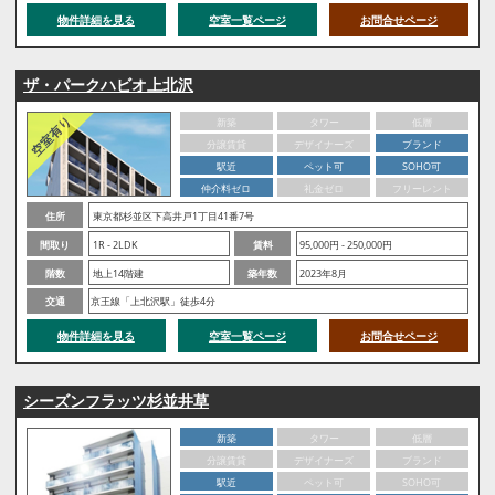
物件詳細を見る
空室一覧ページ
お問合せページ
ザ・パークハビオ上北沢
新築
タワー
低層
分譲賃貸
デザイナーズ
ブランド
駅近
ペット可
SOHO可
仲介料ゼロ
礼金ゼロ
フリーレント
住所
東京都杉並区下高井戸1丁目41番7号
間取り
1R - 2LDK
賃料
95,000円 - 250,000円
階数
地上14階建
築年数
2023年8月
交通
京王線「上北沢駅」徒歩4分
物件詳細を見る
空室一覧ページ
お問合せページ
シーズンフラッツ杉並井草
新築
タワー
低層
分譲賃貸
デザイナーズ
ブランド
駅近
ペット可
SOHO可