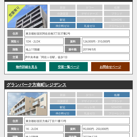
新築
タワー
低層
分譲賃貸
デザイナーズ
ブランド
駅近
ペット可
SOHO可
仲介料ゼロ
礼金ゼロ
フリーレント
住所
東京都杉並区阿佐谷南3丁目37番2号
間取り
1DK - 2LDK
賃料
124,000円 - 310,000円
階数
地上11階建
築年数
2019年9月
交通
JR中央本線「阿佐ヶ谷駅」徒歩1分
物件詳細を見る
空室一覧ページ
お問合せページ
グランパーク方南町レジデンス
新築
タワー
低層
分譲賃貸
デザイナーズ
ブランド
駅近
ペット可
SOHO可
仲介料ゼロ
礼金ゼロ
フリーレント
住所
東京都杉並区方南2丁目11番13号
間取り
1K - 2LDK
賃料
95,000円 - 250,000円
階数
地上5階建
築年数
2022年12月