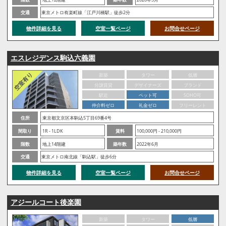
交通
東京メトロ有楽町線「江戸川橋駅」徒歩2分
物件詳細を見る
空室一覧ページ
お問合せページ
エスレジデンス駒込六義園
新築
タワー
低層
分譲賃貸
デザイナーズ
ブランド
駅近
ペット可
SOHO可
仲介料ゼロ
礼金ゼロ
フリーレント
住所
東京都文京区本駒込5丁目69番4号
間取り
1R - 1LDK
賃料
100,000円 - 210,000円
階数
地上14階建
築年数
2022年6月
交通
東京メトロ南北線「駒込駅」徒歩6分
物件詳細を見る
空室一覧ページ
お問合せページ
アジールコート後楽園
新築
タワー
低層