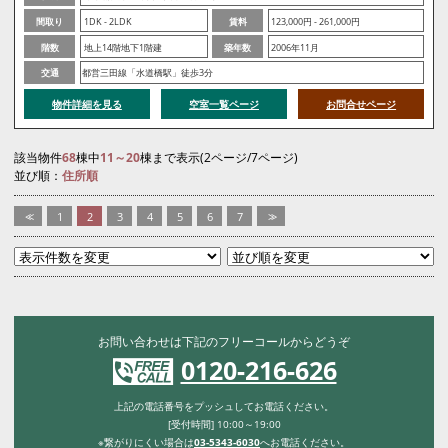
間取り
1DK - 2LDK
賃料
123,000円 - 261,000円
階数
地上14階地下1階建
築年数
2006年11月
交通
都営三田線「水道橋駅」徒歩3分
物件詳細を見る
空室一覧ページ
お問合せページ
該当物件
68
棟中
11～20
棟まで表示(2ページ/7ページ)
並び順：
住所順
<<
1
2
3
4
5
6
7
>>
お問い合わせは下記のフリーコールからどうぞ
0120-216-626
上記の電話番号をプッシュしてお電話ください。
[受付時間] 10:00～19:00
※繋がりにくい場合は
03-5343-6030
へお電話ください。