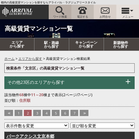
都内の高級賃貸マンションを探すならアライバル・ラグジュアリースタイル
ワード検索
電話する
お問合せ
メニュー
高級賃貸マンション一覧
エリア
キャンペーン
駅・路線
新築物件
から探す
から探す
から探す
から探す
ホーム
エリアから探す
高級賃貸マンション検索結果
検索条件「文京区」の高級賃貸マンション一覧
その他23区のエリアから探す
該当物件
68
棟中
11～20
棟まで表示(2ページ/7ページ)
並び順：
住所順
<<
1
2
3
4
5
6
7
>>
パークアクシス文京本郷