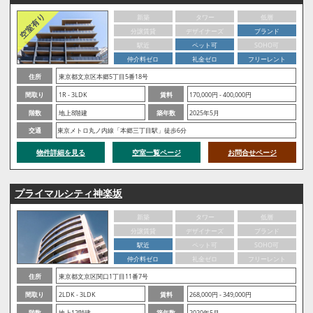
新築
タワー
低層
分譲賃貸
デザイナーズ
ブランド
駅近
ペット可
SOHO可
仲介料ゼロ
礼金ゼロ
フリーレント
住所
東京都文京区本郷5丁目5番18号
間取り
1R - 3LDK
賃料
170,000円 - 400,000円
階数
地上8階建
築年数
2025年5月
交通
東京メトロ丸ノ内線「本郷三丁目駅」徒歩6分
物件詳細を見る
空室一覧ページ
お問合せページ
プライマルシティ神楽坂
新築
タワー
低層
分譲賃貸
デザイナーズ
ブランド
駅近
ペット可
SOHO可
仲介料ゼロ
礼金ゼロ
フリーレント
住所
東京都文京区関口1丁目11番7号
間取り
2LDK - 3LDK
賃料
268,000円 - 349,000円
階数
地上12階建
築年数
2020年5月