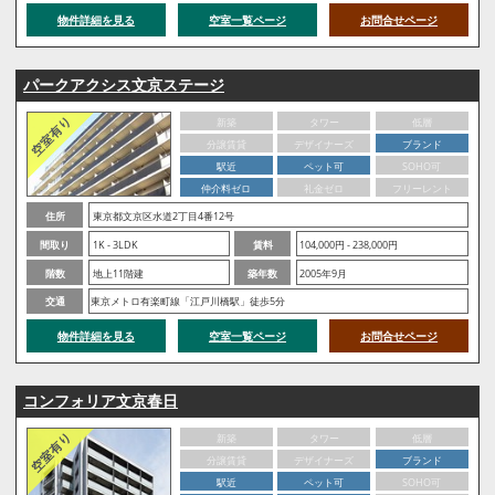
物件詳細を見る
空室一覧ページ
お問合せページ
パークアクシス文京ステージ
新築
タワー
低層
分譲賃貸
デザイナーズ
ブランド
駅近
ペット可
SOHO可
仲介料ゼロ
礼金ゼロ
フリーレント
住所
東京都文京区水道2丁目4番12号
間取り
1K - 3LDK
賃料
104,000円 - 238,000円
階数
地上11階建
築年数
2005年9月
交通
東京メトロ有楽町線「江戸川橋駅」徒歩5分
物件詳細を見る
空室一覧ページ
お問合せページ
コンフォリア文京春日
新築
タワー
低層
分譲賃貸
デザイナーズ
ブランド
駅近
ペット可
SOHO可