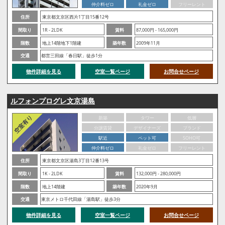
仲介料ゼロ
礼金ゼロ
フリーレント
住所
東京都文京区西片1丁目15番12号
間取り
1R - 2LDK
賃料
87,000円 - 165,000円
階数
地上14階地下1階建
築年数
2009年11月
交通
都営三田線「春日駅」徒歩1分
物件詳細を見る
空室一覧ページ
お問合せページ
ルフォンプログレ文京湯島
新築
タワー
低層
分譲賃貸
デザイナーズ
ブランド
駅近
ペット可
SOHO可
仲介料ゼロ
礼金ゼロ
フリーレント
住所
東京都文京区湯島3丁目12番13号
間取り
1K - 2LDK
賃料
132,000円 - 280,000円
階数
地上14階建
築年数
2020年9月
交通
東京メトロ千代田線「湯島駅」徒歩3分
物件詳細を見る
空室一覧ページ
お問合せページ