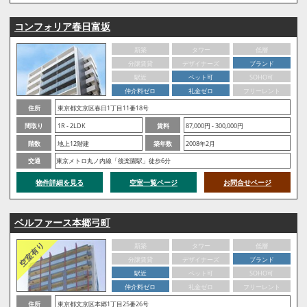
コンフォリア春日富坂
新築
タワー
低層
分譲賃貸
デザイナーズ
ブランド
駅近
ペット可
SOHO可
仲介料ゼロ
礼金ゼロ
フリーレント
住所
東京都文京区春日1丁目11番18号
間取り
1R - 2LDK
賃料
87,000円 - 300,000円
階数
地上12階建
築年数
2008年2月
交通
東京メトロ丸ノ内線「後楽園駅」徒歩6分
物件詳細を見る
空室一覧ページ
お問合せページ
ベルファース本郷弓町
新築
タワー
低層
分譲賃貸
デザイナーズ
ブランド
駅近
ペット可
SOHO可
仲介料ゼロ
礼金ゼロ
フリーレント
住所
東京都文京区本郷1丁目25番26号