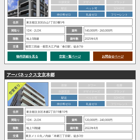
分譲賃貸
デザイナーズ
ブランド
駅近
ペット可
SOHO可
仲介料ゼロ
礼金ゼロ
フリーレント
住所
東京都文京区白山1丁目3番5号
間取り
1DK - 2LDK
賃料
140,000円 - 260,000円
階数
地上5階建
築年数
2025年6月
交通
都営三田線・都営大江戸線「春日駅」徒歩7分
物件詳細を見る
空室一覧ページ
お問合せページ
アーバネックス文京本郷
新築
タワー
低層
分譲賃貸
デザイナーズ
ブランド
駅近
ペット可
SOHO可
仲介料ゼロ
礼金ゼロ
フリーレント
住所
東京都文京区本郷2丁目19番10号
間取り
1DK - 2LDK
賃料
120,000円 - 240,000円
階数
地上10階建
築年数
2022年8月
交通
東京メトロ丸ノ内線「本郷三丁目駅」徒歩3分