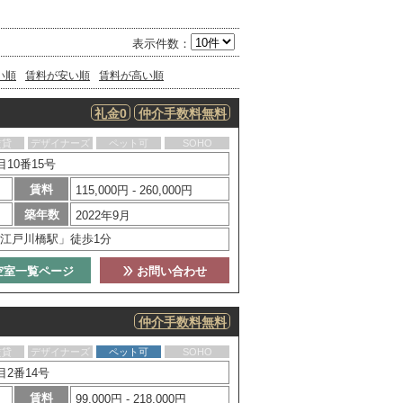
表示件数：
い順
賃料が安い順
賃料が高い順
礼金0
仲介手数料無料
賃貸
デザイナーズ
ペット可
SOHO
10番15号
賃料
115,000円 - 260,000円
築年数
2022年9月
江戸川橋駅」徒歩1分
空室一覧ページ
お問い合わせ
仲介手数料無料
賃貸
デザイナーズ
ペット可
SOHO
2番14号
賃料
99,000円 - 218,000円