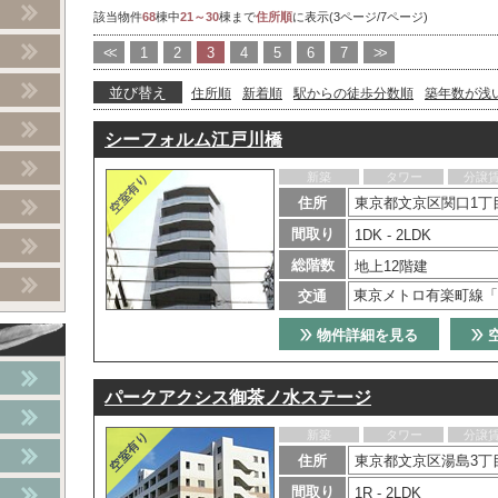
該当物件
68
棟中
21～30
棟まで
住所順
に表示(3ページ/7ページ)
<<
1
2
3
4
5
6
7
>>
並び替え
住所順
新着順
駅からの徒歩分数順
築年数が浅
シーフォルム江戸川橋
新築
タワー
分譲
住所
東京都文京区関口1丁目
間取り
1DK - 2LDK
総階数
地上12階建
東京メトロ有楽町線「
交通
物件詳細を見る
パークアクシス御茶ノ水ステージ
新築
タワー
分譲
住所
東京都文京区湯島3丁目
間取り
1R - 2LDK