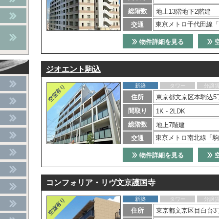
総階数
地上13階地下2階建
東京メトロ千代田線「
交通
物件詳細を見る
ジオエント駒込
新築
タワー
分譲
住所
東京都文京区本駒込5丁
間取り
1K - 2LDK
総階数
地上7階建
東京メトロ南北線「駒
交通
物件詳細を見る
コンフォリア・リヴ文京護国寺
新築
タワー
分譲
住所
東京都文京区目白台3丁