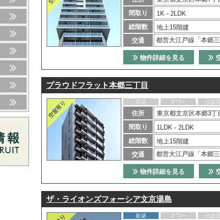
間取り
1K - 2LDK
総階数
地上15階建
都営大江戸線「本郷三
交通
物件詳細を見る
プラウドフラット本郷三丁目
新築
タワー
分譲
住所
東京都文京区本郷3丁目
間取り
1LDK - 2LDK
総階数
地上15階建
都営大江戸線「本郷三
交通
物件詳細を見る
ザ・ライオンズフォーシア文京湯島
新築
タワー
分譲