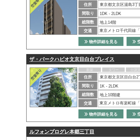
住所
東京都文京区湯島3丁
間取り
1DK - 2LDK
総階数
地上14階
東京メトロ千代田線「
交通
物件詳細を見る
ザ・パークハビオ文京目白台プレイス
新築
タワー
分譲
住所
東京都文京区目白台2丁
間取り
1K - 2LDK
総階数
地上10階建
東京メトロ有楽町線「
交通
物件詳細を見る
ルフォンプログレ本郷三丁目