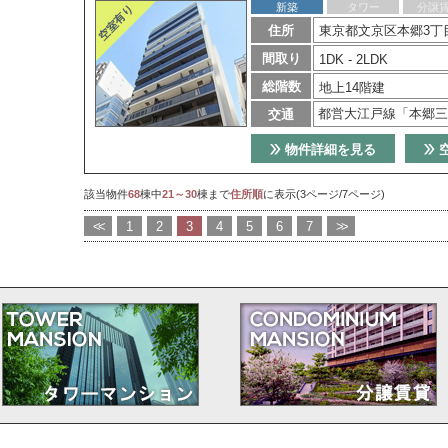
新築
タワー
分譲
住所
東京都文京区本郷3丁目
間取り
1DK - 2LDK
総階数
地上14階建
都営大江戸線「本郷三
交通
物件詳細を見る
該当物件
68
棟中
21～30
棟まで
住所順
に表示(3ページ/7ページ)
<<
1
2
3
4
5
6
7
>>