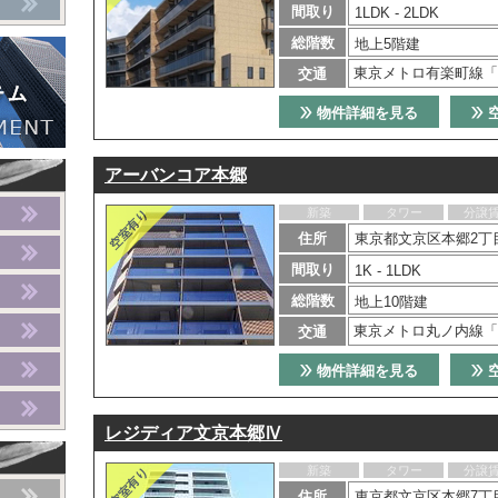
間取り
1LDK - 2LDK
総階数
地上5階建
東京メトロ有楽町線「
交通
物件詳細を見る
アーバンコア本郷
新築
タワー
分譲
住所
東京都文京区本郷2丁目
間取り
1K - 1LDK
総階数
地上10階建
東京メトロ丸ノ内線「
交通
物件詳細を見る
レジディア文京本郷Ⅳ
新築
タワー
分譲
住所
東京都文京区本郷7丁目