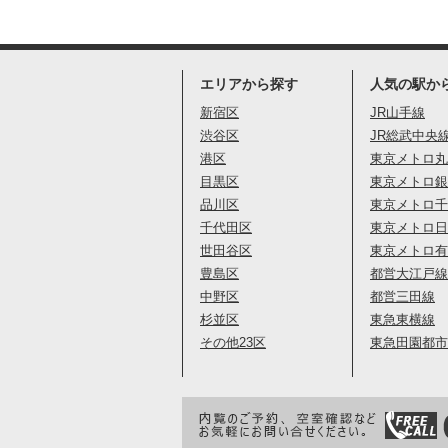
エリアから探す
人気の駅か
新宿区
JR山手線
渋谷区
JR総武中央
港区
東京メトロ丸
目黒区
東京メトロ銀
品川区
東京メトロ千
千代田区
東京メトロ日
世田谷区
東京メトロ有
豊島区
都営大江戸線
中野区
都営三田線
杉並区
東急東横線
その他23区
東急田園都市