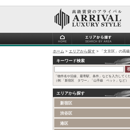
ホーム
エリアから探す
「文京区」の高級
キーワード検索
「物件名や沿線、最寄駅、条件」などを入力してく
（例:「新宿区 タワー」「山手線 ペット」など）
エリアから探す
新宿区
渋谷区
港区