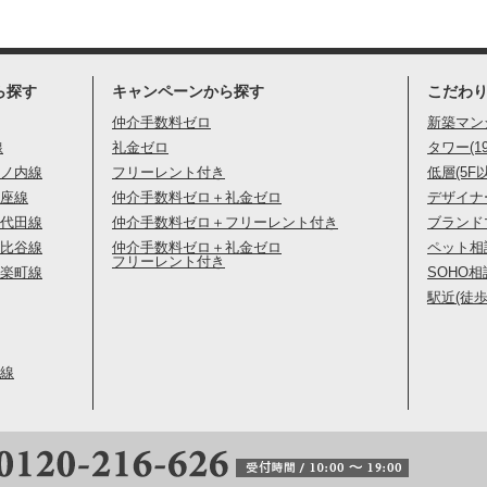
ら探す
キャンペーンから探す
こだわ
仲介手数料ゼロ
新築マン
線
礼金ゼロ
タワー(1
ノ内線
フリーレント付き
低層(5F
座線
仲介手数料ゼロ＋礼金ゼロ
デザイナ
代田線
仲介手数料ゼロ＋フリーレント付き
ブランド
比谷線
仲介手数料ゼロ＋礼金ゼロ
ペット相
フリーレント付き
楽町線
SOHO相
駅近(徒歩
線