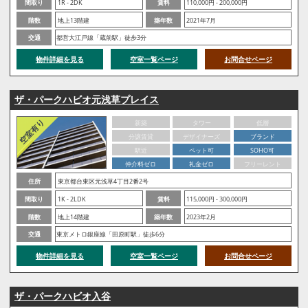
間取り
1R - 2DK
賃料
110,000円 - 200,000円
階数
地上13階建
築年数
2021年7月
交通
都営大江戸線「蔵前駅」徒歩3分
物件詳細を見る
空室一覧ページ
お問合せページ
ザ・パークハビオ元浅草プレイス
新築
タワー
低層
分譲賃貸
デザイナーズ
ブランド
駅近
ペット可
SOHO可
仲介料ゼロ
礼金ゼロ
フリーレント
住所
東京都台東区元浅草4丁目2番2号
間取り
1K - 2LDK
賃料
115,000円 - 300,000円
階数
地上14階建
築年数
2023年2月
交通
東京メトロ銀座線「田原町駅」徒歩6分
物件詳細を見る
空室一覧ページ
お問合せページ
ザ・パークハビオ入谷