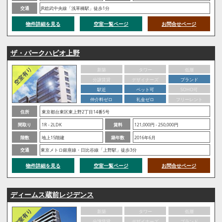
交通
JR総武中央線「浅草橋駅」徒歩1分
物件詳細を見る
空室一覧ページ
お問合せページ
ザ・パークハビオ上野
新築
タワー
低層
分譲賃貸
デザイナーズ
ブランド
駅近
ペット可
SOHO可
仲介料ゼロ
礼金ゼロ
フリーレント
住所
東京都台東区東上野2丁目14番5号
間取り
1R - 2LDK
賃料
121,000円 - 250,000円
階数
地上15階建
築年数
2016年6月
交通
東京メトロ銀座線・日比谷線「上野駅」徒歩3分
物件詳細を見る
空室一覧ページ
お問合せページ
ディームス蔵前レジデンス
新築
タワー
低層
分譲賃貸
デザイナーズ
ブランド