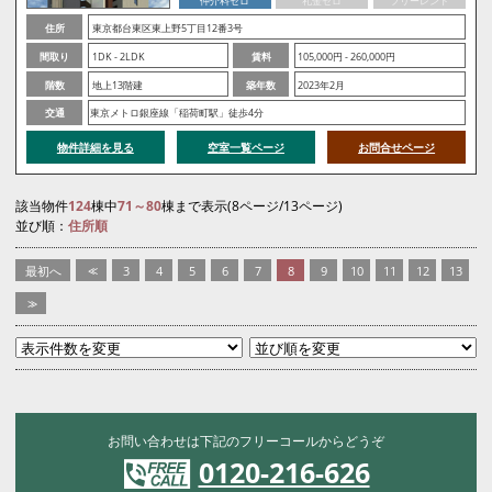
仲介料ゼロ
礼金ゼロ
フリーレント
住所
東京都台東区東上野5丁目12番3号
間取り
1DK - 2LDK
賃料
105,000円 - 260,000円
階数
地上13階建
築年数
2023年2月
交通
東京メトロ銀座線「稲荷町駅」徒歩4分
物件詳細を見る
空室一覧ページ
お問合せページ
該当物件
124
棟中
71～80
棟まで表示(8ページ/13ページ)
並び順：
住所順
最初へ
<<
3
4
5
6
7
8
9
10
11
12
13
>>
お問い合わせは下記のフリーコールからどうぞ
0120-216-626