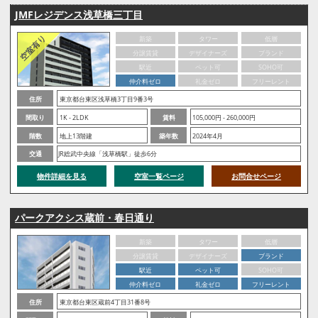
JMFレジデンス浅草橋三丁目
新築
タワー
低層
分譲賃貸
デザイナーズ
ブランド
駅近
ペット可
SOHO可
仲介料ゼロ
礼金ゼロ
フリーレント
住所
東京都台東区浅草橋3丁目9番3号
間取り
1K - 2LDK
賃料
105,000円 - 260,000円
階数
地上13階建
築年数
2024年4月
交通
JR総武中央線「浅草橋駅」徒歩6分
物件詳細を見る
空室一覧ページ
お問合せページ
パークアクシス蔵前・春日通り
新築
タワー
低層
分譲賃貸
デザイナーズ
ブランド
駅近
ペット可
SOHO可
仲介料ゼロ
礼金ゼロ
フリーレント
住所
東京都台東区蔵前4丁目31番8号