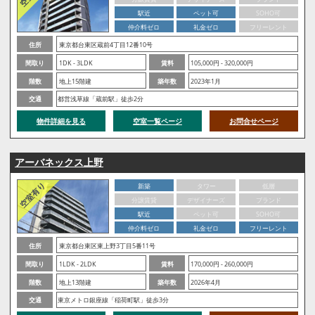
駅近
ペット可
SOHO可
仲介料ゼロ
礼金ゼロ
フリーレント
住所
東京都台東区蔵前4丁目12番10号
間取り
1DK - 3LDK
賃料
105,000円 - 320,000円
階数
地上15階建
築年数
2023年1月
交通
都営浅草線「蔵前駅」徒歩2分
物件詳細を見る
空室一覧ページ
お問合せページ
アーバネックス上野
新築
タワー
低層
分譲賃貸
デザイナーズ
ブランド
駅近
ペット可
SOHO可
仲介料ゼロ
礼金ゼロ
フリーレント
住所
東京都台東区東上野3丁目5番11号
間取り
1LDK - 2LDK
賃料
170,000円 - 260,000円
階数
地上13階建
築年数
2026年4月
交通
東京メトロ銀座線「稲荷町駅」徒歩3分