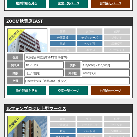
物件詳細を見る
空室一覧ページ
お問合せページ
ZOOM秋葉原EAST
新築
タワー
低層
分譲賃貸
デザイナーズ
ブランド
駅近
ペット可
SOHO可
仲介料ゼロ
礼金ゼロ
フリーレント
住所
東京都台東区浅草橋4丁目16番7号
間取り
1K - 1LDK
賃料
110,000円 - 210,000円
階数
地上13階建
築年数
2020年7月
交通
JR総武中央線「浅草橋駅」徒歩5分
物件詳細を見る
空室一覧ページ
お問合せページ
ルフォンプログレ上野マークス
新築
タワー
低層
分譲賃貸
デザイナーズ
ブランド
駅近
ペット可
SOHO可