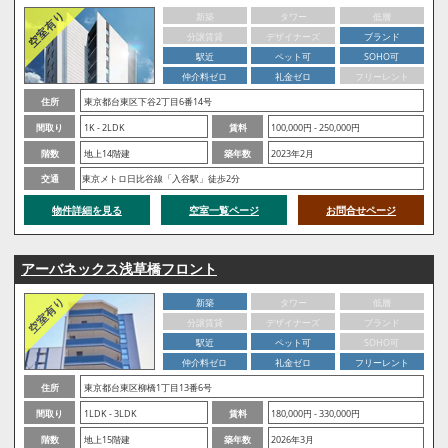
新築
タワー
低層
分譲賃貸
デザイナーズ
ブランド
駅近
ペット可
SOHO可
仲介料ゼロ
礼金ゼロ
フリーレント
住所
東京都台東区下谷2丁目6番14号
間取り
1K - 2LDK
賃料
100,000円 - 250,000円
階数
地上14階建
築年数
2023年2月
交通
東京メトロ日比谷線「入谷駅」徒歩2分
物件詳細を見る
空室一覧ページ
お問合せページ
アーバネックス浅草橋フロント
新築
タワー
低層
分譲賃貸
デザイナーズ
ブランド
駅近
ペット可
SOHO可
仲介料ゼロ
礼金ゼロ
フリーレント
住所
東京都台東区柳橋1丁目13番6号
間取り
1LDK - 3LDK
賃料
180,000円 - 330,000円
階数
地上15階建
築年数
2026年3月