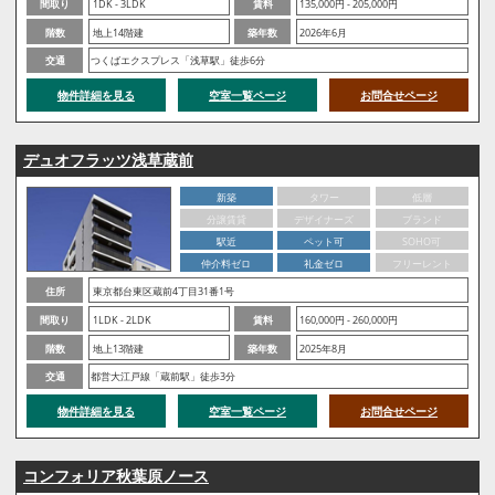
間取り
1DK - 3LDK
賃料
135,000円 - 205,000円
階数
地上14階建
築年数
2026年6月
交通
つくばエクスプレス「浅草駅」徒歩6分
物件詳細を見る
空室一覧ページ
お問合せページ
デュオフラッツ浅草蔵前
新築
タワー
低層
分譲賃貸
デザイナーズ
ブランド
駅近
ペット可
SOHO可
仲介料ゼロ
礼金ゼロ
フリーレント
住所
東京都台東区蔵前4丁目31番1号
間取り
1LDK - 2LDK
賃料
160,000円 - 260,000円
階数
地上13階建
築年数
2025年8月
交通
都営大江戸線「蔵前駅」徒歩3分
物件詳細を見る
空室一覧ページ
お問合せページ
コンフォリア秋葉原ノース