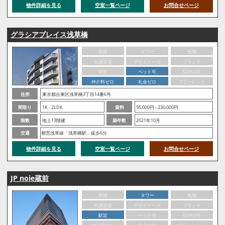
物件詳細を見る
空室一覧ページ
お問合せページ
グラシアプレイス浅草橋
新築
タワー
低層
分譲賃貸
デザイナーズ
ブランド
駅近
ペット可
SOHO可
仲介料ゼロ
礼金ゼロ
フリーレント
住所
東京都台東区浅草橋3丁目14番6号
間取り
1K - 2LDK
賃料
95,000円 - 230,000円
階数
地上13階建
築年数
2021年10月
交通
都営浅草線「浅草橋駅」徒歩6分
物件詳細を見る
空室一覧ページ
お問合せページ
JP noie蔵前
新築
タワー
低層
分譲賃貸
デザイナーズ
ブランド
駅近
ペット可
SOHO可