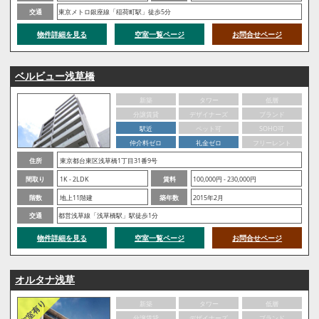
交通
東京メトロ銀座線「稲荷町駅」徒歩5分
物件詳細を見る
空室一覧ページ
お問合せページ
ベルビュー浅草橋
新築
タワー
低層
分譲賃貸
デザイナーズ
ブランド
駅近
ペット可
SOHO可
仲介料ゼロ
礼金ゼロ
フリーレント
住所
東京都台東区浅草橋1丁目31番9号
間取り
1K - 2LDK
賃料
100,000円 - 230,000円
階数
地上11階建
築年数
2015年2月
交通
都営浅草線「浅草橋駅」駅徒歩1分
物件詳細を見る
空室一覧ページ
お問合せページ
オルタナ浅草
新築
タワー
低層
分譲賃貸
デザイナーズ
ブランド