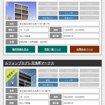
新築
タワー
低層
分譲賃貸
デザイナーズ
ブランド
駅近
ペット可
SOHO可
仲介料ゼロ
礼金ゼロ
フリーレント
住所
東京都台東区台東1丁目1番13号
間取り
1K - 1LDK
賃料
118,000円 - 221,000円
階数
地上14階建
築年数
2020年7月
交通
JR総武線「浅草橋駅」徒歩8分
物件詳細を見る
空室一覧ページ
お問合せページ
ルフォンプログレ元浅草マークス
新築
タワー
低層
分譲賃貸
デザイナーズ
ブランド
駅近
ペット可
SOHO可
仲介料ゼロ
礼金ゼロ
フリーレント
住所
東京都台東区元浅草2丁目1番2号
間取り
1R - 2LDK
賃料
100,000円 - 250,000円
階数
地上15階建
築年数
2022年5月