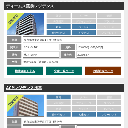
ディームス蔵前レジデンス
新築
タワー
低層
分譲賃貸
デザイナーズ
ブランド
駅近
ペット可
SOHO可
仲介料ゼロ
礼金ゼロ
フリーレント
住所
東京都台東区蔵前4丁目12番10号
間取り
1DK - 3LDK
賃料
105,000円 - 320,000円
階数
地上15階建
築年数
2023年1月
交通
都営浅草線「蔵前駅」徒歩2分
物件詳細を見る
空室一覧ページ
お問合せページ
ACPレジデンス浅草
新築
タワー
低層
分譲賃貸
デザイナーズ
ブランド
駅近
ペット可
SOHO可
仲介料ゼロ
礼金ゼロ
フリーレント
住所
東京都台東区千束1丁目18番14号