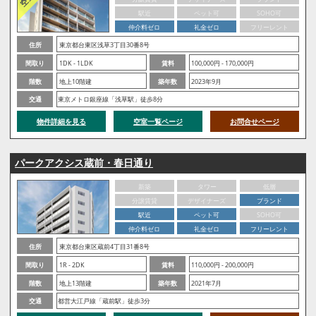
駅近
ペット可
SOHO可
仲介料ゼロ
礼金ゼロ
フリーレント
住所
東京都台東区浅草3丁目30番8号
間取り
1DK - 1LDK
賃料
100,000円 - 170,000円
階数
地上10階建
築年数
2023年9月
交通
東京メトロ銀座線「浅草駅」徒歩8分
物件詳細を見る
空室一覧ページ
お問合せページ
パークアクシス蔵前・春日通り
新築
タワー
低層
分譲賃貸
デザイナーズ
ブランド
駅近
ペット可
SOHO可
仲介料ゼロ
礼金ゼロ
フリーレント
住所
東京都台東区蔵前4丁目31番8号
間取り
1R - 2DK
賃料
110,000円 - 200,000円
階数
地上13階建
築年数
2021年7月
交通
都営大江戸線「蔵前駅」徒歩3分