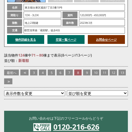
仲介料ゼロ
礼金ゼロ
フリーレント
住所
東京都台東区蔵前1丁目3番18号
間取り
1DK - 3LDK
賃料
120,000円 - 450,000円
階数
地上23階建
築年数
2023年3月
交通
都営浅草線「蔵前駅」徒歩4分
物件詳細を見る
空室一覧ページ
お問合せページ
該当物件
124
棟中
71～80
棟まで表示(8ページ/13ページ)
並び順：
新着順
最初へ
<<
3
4
5
6
7
8
9
10
11
12
13
>>
お問い合わせは下記のフリーコールからどうぞ
0120-216-626