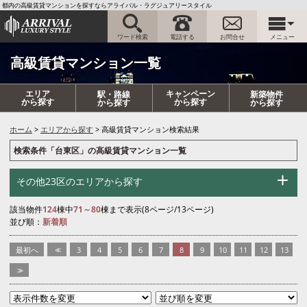
都内の高級賃貸マンションを探すならアライバル・ラグジュアリースタイル
ワード検索
電話する
お問合せ
メニュー
高級賃貸マンション一覧
エリア
キャンペーン
駅・路線
新築物件
から探す
から探す
から探す
から探す
ホーム
エリアから探す
高級賃貸マンション検索結果
検索条件「台東区」の高級賃貸マンション一覧
その他23区のエリアから探す
該当物件
124
棟中
71～80
棟まで表示(8ページ/13ページ)
並び順：
新着順
最初へ
<<
3
4
5
6
7
8
9
10
11
12
13
>>