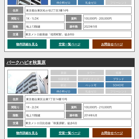
仲介料ゼロ
礼金ゼロ
フリーレント
住所
東京都台東区松が谷2丁目3番14号
間取り
1K - 1LDK
賃料
100,000円 - 200,000円
階数
地上13階建
築年数
2023年9月
交通
東京メトロ銀座線「稲荷町駅」徒歩8分
物件詳細を見る
空室一覧ページ
お問合せページ
パークハビオ秋葉原
新築
タワー
低層
分譲賃貸
デザイナーズ
ブランド
駅近
ペット可
SOHO可
仲介料ゼロ
礼金ゼロ
フリーレント
住所
東京都台東区台東1丁目14番10号
間取り
1R - 2LDK
賃料
100,000円 - 210,000円
階数
地上10階建
築年数
2014年6月
交通
東京メトロ日比谷線「秋葉原駅」徒歩6分
物件詳細を見る
空室一覧ページ
お問合せページ