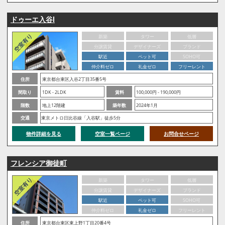
ドゥーエ入谷Ⅰ
新築
タワー
低層
分譲賃貸
デザイナーズ
ブランド
駅近
ペット可
SOHO可
仲介料ゼロ
礼金ゼロ
フリーレント
住所
東京都台東区入谷2丁目35番5号
間取り
1DK - 2LDK
賃料
100,000円 - 190,000円
階数
地上12階建
築年数
2024年1月
交通
東京メトロ日比谷線「入谷駅」徒歩5分
物件詳細を見る
空室一覧ページ
お問合せページ
フレンシア御徒町
新築
タワー
低層
分譲賃貸
デザイナーズ
ブランド
駅近
ペット可
SOHO可
仲介料ゼロ
礼金ゼロ
フリーレント
住所
東京都台東区東上野1丁目20番4号