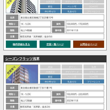
分譲賃貸
デザイナーズ
ブランド
駅近
ペット可
SOHO可
仲介料ゼロ
礼金ゼロ
フリーレント
住所
東京都台東区柳橋2丁目20番10号
間取り
1K - 1LDK
賃料
100,000円 - 170,000円
階数
地上14階建
築年数
2011年11月
交通
都営浅草線「浅草橋駅」徒歩5分
物件詳細を見る
空室一覧ページ
お問合せページ
シーズンフラッツ浅草
新築
タワー
低層
分譲賃貸
デザイナーズ
ブランド
駅近
ペット可
SOHO可
仲介料ゼロ
礼金ゼロ
フリーレント
住所
東京都台東区駒形1丁目11番1号
間取り
1K - 1LDK
賃料
100,000円 - 220,000円
階数
地上12階建
築年数
2023年11月
交通
都営浅草線「浅草駅」徒歩2分