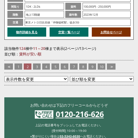
間取り
1DK - 2LDk
賃料
100,000円 - 250,000円
階数
地上13階建
築年数
2023年12月
交通
東京メトロ日比谷線「仲御徒町駅」徒歩3分
物件詳細を見る
空室一覧ページ
お問合せページ
該当物件
124
棟中
11～20
棟まで表示(2ページ/13ページ)
並び順：
賃料が安い順
<<
1
2
3
4
5
6
7
8
9
10
>>
お問い合わせは下記のフリーコールからどうぞ
0120-216-626
上記の電話番号をプッシュしてお電話ください。
[受付時間] 10:00～19:00
※繋がりにくい場合は
03-5343-6030
へお電話ください。