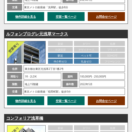
交通
東京メトロ銀座線「浅草駅」徒歩8分
物件詳細を見る
空室一覧ページ
お問合せページ
ルフォンプログレ元浅草マークス
新築
タワー
低層
分譲賃貸
デザイナーズ
ブランド
駅近
ペット可
SOHO可
仲介料ゼロ
礼金ゼロ
フリーレント
住所
東京都台東区元浅草2丁目1番2号
間取り
1R - 2LDK
賃料
100,000円 - 250,000円
階数
地上15階建
築年数
2022年5月
交通
東京メトロ銀座線「稲荷町駅」徒歩5分
物件詳細を見る
空室一覧ページ
お問合せページ
コンフォリア浅草橋
新築
タワー
低層