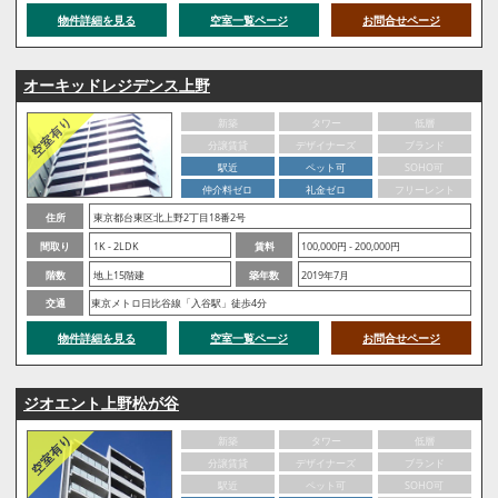
物件詳細を見る
空室一覧ページ
お問合せページ
オーキッドレジデンス上野
新築
タワー
低層
分譲賃貸
デザイナーズ
ブランド
駅近
ペット可
SOHO可
仲介料ゼロ
礼金ゼロ
フリーレント
住所
東京都台東区北上野2丁目18番2号
間取り
1K - 2LDK
賃料
100,000円 - 200,000円
階数
地上15階建
築年数
2019年7月
交通
東京メトロ日比谷線「入谷駅」徒歩4分
物件詳細を見る
空室一覧ページ
お問合せページ
ジオエント上野松が谷
新築
タワー
低層
分譲賃貸
デザイナーズ
ブランド
駅近
ペット可
SOHO可