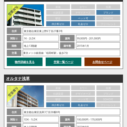
新築
タワー
低層
分譲賃貸
デザイナーズ
ブランド
駅近
ペット可
SOHO可
仲介料ゼロ
礼金ゼロ
フリーレント
住所
東京都台東区東上野6丁目27番3号
間取り
1K - 2LDK
賃料
99,000円 - 201,000円
階数
地上13階建
築年数
2015年1月
交通
東京メトロ銀座線「稲荷町駅」徒歩7分
物件詳細を見る
空室一覧ページ
お問合せページ
オルタナ浅草
新築
タワー
低層
分譲賃貸
デザイナーズ
ブランド
駅近
ペット可
SOHO可
仲介料ゼロ
礼金ゼロ
フリーレント
住所
東京都台東区浅草3丁目30番8号
間取り
1DK - 1LDK
賃料
100,000円 - 170,000円
階数
地上10階建
築年数
2023年9月