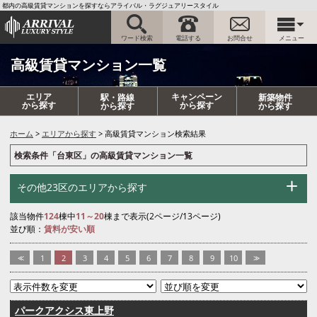
都内の高級賃貸マンションを探すならアライバル・ラグジュアリースタイル
ワード検索
電話する
お問合せ
メニュー
高級賃貸マンション一覧
エリア
キャンペーン
駅・路線
新築物件
から探す
から探す
から探す
から探す
ホーム
エリアから探す
高級賃貸マンション検索結果
検索条件「台東区」の高級賃貸マンション一覧
その他23区のエリアから探す
該当物件
124
棟中
11～20
棟まで表示(2ページ/13ページ)
並び順：
賃料が安い順
<<
1
2
3
4
5
6
7
8
9
10
>>
パークアクシス東上野