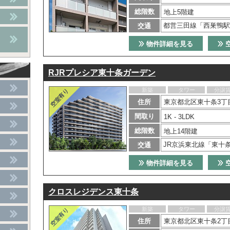
総階数
地上5階建
都営三田線「西巣鴨駅
交通
物件詳細を見る
RJRプレシア東十条ガーデン
新築
タワー
分譲
住所
東京都北区東十条3丁
間取り
1K - 3LDK
総階数
地上14階建
JR京浜東北線「東十
交通
物件詳細を見る
クロスレジデンス東十条
新築
タワー
分譲
住所
東京都北区東十条2丁目