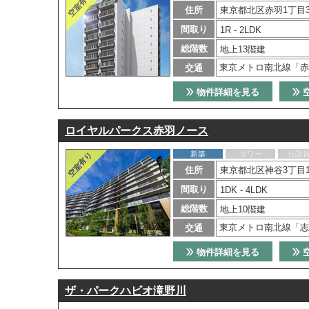
住所
東京都北区赤羽1丁目3
間取り
1R - 2LDK
総階数
地上13階建
東京メトロ南北線「赤
交通
物件詳細を見る
ロイヤルパークス赤羽ノース
新築
タワー
分譲
住所
東京都北区神谷3丁目1
間取り
1DK - 4LDK
総階数
地上10階建
東京メトロ南北線「志
交通
物件詳細を見る
ザ・パークハビオ滝野川