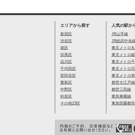
エリアから探す
人気の駅か
新宿区
JR山手線
渋谷区
JR総武中央
港区
東京メトロ丸
目黒区
東京メトロ銀
品川区
東京メトロ千
千代田区
東京メトロ日
世田谷区
東京メトロ有
豊島区
都営大江戸線
中野区
都営三田線
杉並区
東急東横線
その他23区
東急田園都市