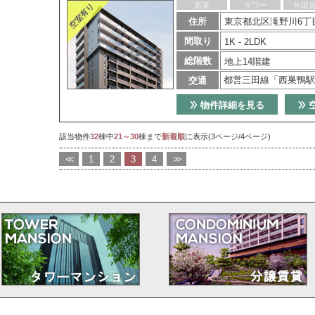
新築
タワー
分譲
住所
東京都北区滝野川6丁目
間取り
1K - 2LDK
総階数
地上14階建
都営三田線「西巣鴨駅
交通
物件詳細を見る
該当物件
32
棟中
21～30
棟まで
新着順
に表示(3ページ/4ページ)
<<
1
2
3
4
>>