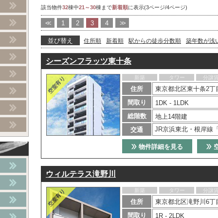
該当物件
32
棟中
21～30
棟まで
新着順
に表示(3ページ/4ページ)
<<
1
2
3
4
>>
並び替え
住所順
新着順
駅からの徒歩分数順
築年数が浅
シーズンフラッツ東十条
新築
タワー
分譲
住所
東京都北区東十条2丁目
間取り
1DK - 1LDK
総階数
地上14階建
JR京浜東北・根岸線
交通
物件詳細を見る
ウィルテラス滝野川
新築
タワー
分譲
住所
東京都北区滝野川6丁
間取り
1R - 2LDK