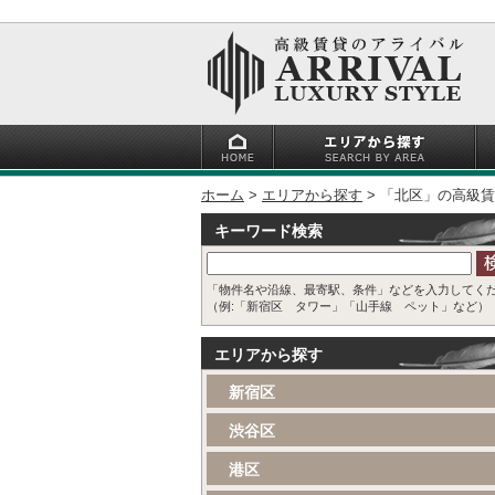
ホーム
エリアから探す
「北区」の高級賃
キーワード検索
「物件名や沿線、最寄駅、条件」などを入力してく
（例:「新宿区 タワー」「山手線 ペット」など）
エリアから探す
新宿区
渋谷区
港区