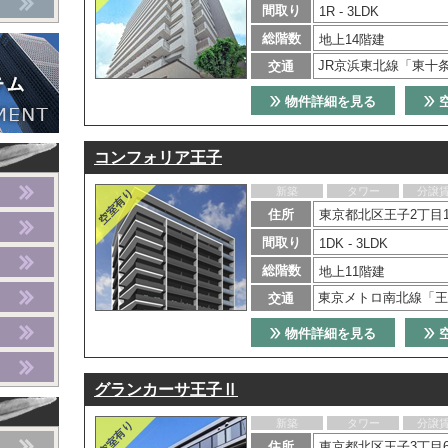
間取り
1R - 3LDK
総階数
地上14階建
JR京浜東北線「東十
交通
物件詳細を見る
コンフォリア王子
新築
タワー
分譲
住所
東京都北区王子2丁目1
間取り
1DK - 3LDK
総階数
地上11階建
東京メトロ南北線「王
交通
物件詳細を見る
グランカーサ王子Ⅱ
新築
タワー
分譲
住所
東京都北区王子3丁目6