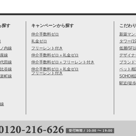
ら探す
キャンペーンから探す
こだわ
仲介手数料ゼロ
新築マン
線
礼金ゼロ
タワー(1
ノ内線
フリーレント付き
低層(5F
座線
仲介手数料ゼロ＋礼金ゼロ
デザイナ
代田線
仲介手数料ゼロ＋フリーレント付き
ブランド
比谷線
仲介手数料ゼロ＋礼金ゼロ
ペット相
フリーレント付き
楽町線
SOHO相
駅近(徒歩
線