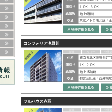
間取り
1LDK - 3LDK
総階数
地上6階建
東京メトロ南北線「王
交通
物件詳細を見る
コンフォリア滝野川
新築
タワー
分譲
住所
東京都北区滝野川7丁目
間取り
1K - 2LDK
総階数
地上15階建
都営三田線「西巣鴨駅
交通
物件詳細を見る
フルハウス赤羽
新築
タワー
分譲