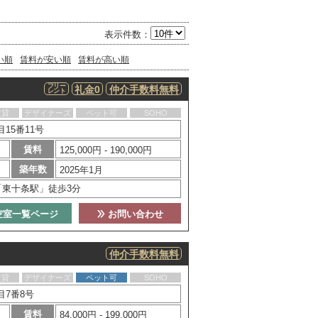
表示件数：
い順
賃料が安い順
賃料が高い順
フリー
礼金0
仲介手数料無料
レント
賃貸
デザイナーズ
ペット可
SOHO
15番11号
賃料
125,000円 - 190,000円
築年数
2025年1月
「東十条駅」徒歩3分
空室一覧ページ
お問い合わせ
仲介手数料無料
賃貸
デザイナーズ
ペット可
SOHO
目7番8号
賃料
84,000円 - 199,000円