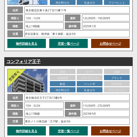
仲介料ゼロ
礼金ゼロ
フリーレント
住所
東京都北区東十条2丁目15番11号
間取り
1DK - 1LDK
賃料
125,000円 - 190,000円
階数
地上14階建
築年数
2025年1月
交通
JR京浜東北・根岸線「東十条駅」徒歩3分
物件詳細を見る
空室一覧ページ
お問合せページ
コンフォリア王子
新築
タワー
低層
分譲賃貸
デザイナーズ
ブランド
駅近
ペット可
SOHO可
仲介料ゼロ
礼金ゼロ
フリーレント
住所
東京都北区王子2丁目13番6号
間取り
1DK - 3LDK
賃料
110,000円 - 270,000円
階数
地上11階建
築年数
2023年9月
交通
東京メトロ南北線「王子駅」徒歩3分
物件詳細を見る
空室一覧ページ
お問合せページ