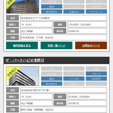
分譲賃貸
デザイナーズ
ブランド
駅近
ペット可
SOHO可
仲介料ゼロ
礼金ゼロ
フリーレント
住所
東京都北区王子1丁目8番8号
間取り
1K - 3LDK
賃料
135,000円 - 250,000円
階数
地上10階建
築年数
2026年3月
交通
JR京浜東北線「王子駅」徒歩2分
物件詳細を見る
空室一覧ページ
お問合せページ
ザ・パークハビオ滝野川
新築
タワー
低層
分譲賃貸
デザイナーズ
ブランド
駅近
ペット可
SOHO可
仲介料ゼロ
礼金ゼロ
フリーレント
住所
東京都北区滝野川6丁目1番1
間取り
1K - 2LDK
賃料
95,000円 - 250,000円
階数
地上14階建
築年数
2023年2月
交通
都営三田線「西巣鴨駅」徒歩2分