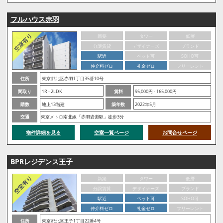
フルハウス赤羽
新築
タワー
低層
分譲賃貸
デザイナーズ
ブランド
駅近
ペット可
SOHO可
仲介料ゼロ
礼金ゼロ
フリーレント
住所
東京都北区赤羽1丁目35番10号
間取り
1R - 2LDK
賃料
95,000円 - 165,000円
階数
地上13階建
築年数
2022年5月
交通
東京メトロ南北線「赤羽岩淵駅」徒歩3分
物件詳細を見る
空室一覧ページ
お問合せページ
BPRレジデンス王子
新築
タワー
低層
分譲賃貸
デザイナーズ
ブランド
駅近
ペット可
SOHO可
仲介料ゼロ
礼金ゼロ
フリーレント
住所
東京都北区王子1丁目22番4号