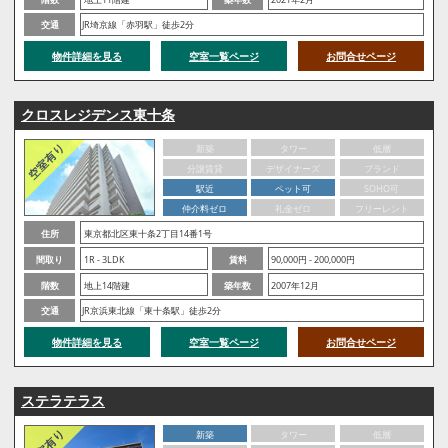
交通
JR埼京線「赤羽駅」徒歩2分
物件詳細を見る
空室一覧ページ
お問合せページ
クロスレジデンス東十条
新築
タワー
低層
分譲賃貸
デザイナーズ
ブランド
駅近
ペット可
SOHO可
仲介料ゼロ
礼金ゼロ
フリーレント
住所
東京都北区東十条2丁目14番1号
間取り
1R - 3LDK
賃料
90,000円 - 200,000円
階数
地上14階建
築年数
2007年12月
交通
JR京浜東北線「東十条駅」徒歩2分
物件詳細を見る
空室一覧ページ
お問合せページ
ステラテラス
新築
タワー
低層