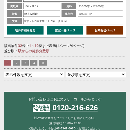
間取り
1DK - 1LDK
賃料
110,000円 - 175,000円
階数
地上12階建
築年数
2023年11月
交通
東京メトロ南北線「王子駅」徒歩3分
物件詳細を見る
空室一覧ページ
お問合せページ
該当物件
32
棟中
1～10
棟まで表示(1ページ/4ページ)
並び順：
駅からの徒歩分数順
1
2
3
4
>>
お問い合わせは下記のフリーコールからどうぞ
0120-216-626
上記の電話番号をプッシュしてお電話ください。
[受付時間] 10:00～19:00
※繋がりにくい場合は
03-5343-6030
へお電話ください。