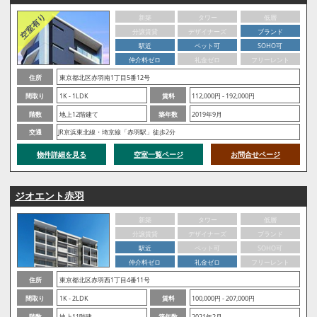
新築
タワー
低層
分譲賃貸
デザイナーズ
ブランド
駅近
ペット可
SOHO可
仲介料ゼロ
礼金ゼロ
フリーレント
住所
東京都北区赤羽南1丁目5番12号
間取り
1K - 1LDK
賃料
112,000円 - 192,000円
階数
地上12階建て
築年数
2019年9月
交通
JR京浜東北線・埼京線「赤羽駅」徒歩2分
物件詳細を見る
空室一覧ページ
お問合せページ
ジオエント赤羽
新築
タワー
低層
分譲賃貸
デザイナーズ
ブランド
駅近
ペット可
SOHO可
仲介料ゼロ
礼金ゼロ
フリーレント
住所
東京都北区赤羽西1丁目4番11号
間取り
1K - 2LDK
賃料
100,000円 - 207,000円
階数
地上11階建
築年数
2021年2月