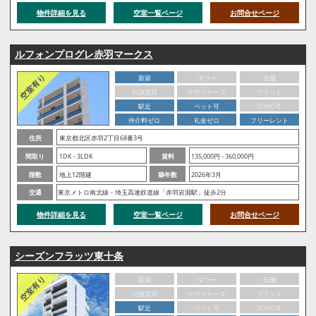
物件詳細を見る
空室一覧ページ
お問合せページ
ルフォンプログレ赤羽マークス
新築
タワー
低層
分譲賃貸
デザイナーズ
ブランド
駅近
ペット可
SOHO可
仲介料ゼロ
礼金ゼロ
フリーレント
住所
東京都北区赤羽2丁目68番3号
間取り
1DK - 3LDK
賃料
135,000円 - 360,000円
階数
地上12階建
築年数
2026年3月
交通
東京メトロ南北線・埼玉高速鉄道線「赤羽岩淵駅」徒歩2分
物件詳細を見る
空室一覧ページ
お問合せページ
シーズンフラッツ東十条
新築
タワー
低層
分譲賃貸
デザイナーズ
ブランド
駅近
ペット可
SOHO可