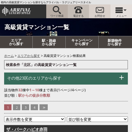
都内の高級賃貸マンションを探すならアライバル・ラグジュアリースタイル
ワード検索
電話する
お問合せ
メニュー
高級賃貸マンション一覧
エリア
キャンペーン
駅・路線
新築物件
から探す
から探す
から探す
から探す
ホーム
エリアから探す
高級賃貸マンション検索結果
検索条件「北区」の高級賃貸マンション一覧
その他23区のエリアから探す
該当物件
32
棟中
1～10
棟まで表示(1ページ/4ページ)
並び順：
駅からの徒歩分数順
1
2
3
4
>>
ザ・パークハビオ赤羽