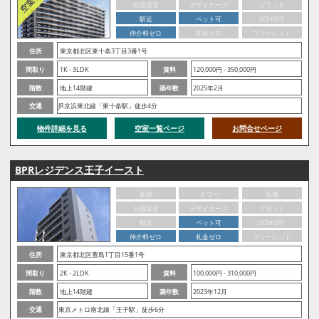
分譲賃貸
デザイナーズ
ブランド
駅近
ペット可
SOHO可
仲介料ゼロ
礼金ゼロ
フリーレント
住所
東京都北区東十条3丁目3番1号
間取り
1K - 3LDK
賃料
120,000円 - 350,000円
階数
地上14階建
築年数
2025年2月
交通
JR京浜東北線「東十条駅」徒歩4分
物件詳細を見る
空室一覧ページ
お問合せページ
BPRレジデンス王子イースト
新築
タワー
低層
分譲賃貸
デザイナーズ
ブランド
駅近
ペット可
SOHO可
仲介料ゼロ
礼金ゼロ
フリーレント
住所
東京都北区豊島1丁目15番1号
間取り
2K - 2LDK
賃料
100,000円 - 310,000円
階数
地上14階建
築年数
2023年12月
交通
東京メトロ南北線「王子駅」徒歩6分