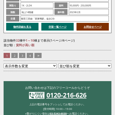
間取り
1K - 2LDK
賃料
95,000円 - 250,000円
階数
地上14階建
築年数
2023年2月
交通
都営三田線「西巣鴨駅」徒歩2分
物件詳細を見る
空室一覧ページ
お問合せページ
該当物件
32
棟中
1～10
棟まで表示(1ページ/4ページ)
並び順：
賃料が高い順
1
2
3
4
>>
お問い合わせは下記のフリーコールからどうぞ
0120-216-626
上記の電話番号をプッシュしてお電話ください。
[受付時間] 10:00～19:00
※繋がりにくい場合は
03-5343-6030
へお電話ください。