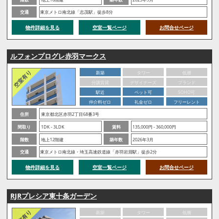
交通
東京メトロ南北線「志茂駅」徒歩8分
物件詳細を見る
空室一覧ページ
お問合せページ
ルフォンプログレ赤羽マークス
新築
タワー
低層
分譲賃貸
デザイナーズ
ブランド
駅近
ペット可
SOHO可
仲介料ゼロ
礼金ゼロ
フリーレント
住所
東京都北区赤羽2丁目68番3号
間取り
1DK - 3LDK
賃料
135,000円 - 360,000円
階数
地上12階建
築年数
2026年3月
交通
東京メトロ南北線・埼玉高速鉄道線「赤羽岩淵駅」徒歩2分
物件詳細を見る
空室一覧ページ
お問合せページ
RJRプレシア東十条ガーデン
新築
タワー
低層