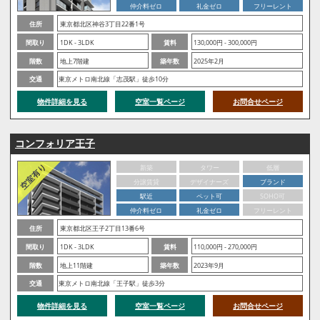
仲介料ゼロ
礼金ゼロ
フリーレント
住所
東京都北区神谷3丁目22番1号
間取り
1DK - 3LDK
賃料
130,000円 - 300,000円
階数
地上7階建
築年数
2025年2月
交通
東京メトロ南北線「志茂駅」徒歩10分
物件詳細を見る
空室一覧ページ
お問合せページ
コンフォリア王子
新築
タワー
低層
分譲賃貸
デザイナーズ
ブランド
駅近
ペット可
SOHO可
仲介料ゼロ
礼金ゼロ
フリーレント
住所
東京都北区王子2丁目13番6号
間取り
1DK - 3LDK
賃料
110,000円 - 270,000円
階数
地上11階建
築年数
2023年9月
交通
東京メトロ南北線「王子駅」徒歩3分
物件詳細を見る
空室一覧ページ
お問合せページ