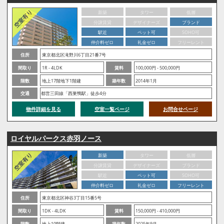
新築
タワー
低層
分譲賃貸
デザイナーズ
ブランド
駅近
ペット可
SOHO可
仲介料ゼロ
礼金ゼロ
フリーレント
住所
東京都北区滝野川6丁目21番7号
間取り
1R - 4LDK
賃料
100,000円 - 500,000円
階数
地上17階地下1階建
築年数
2014年1月
交通
都営三田線「西巣鴨駅」徒歩4分
物件詳細を見る
空室一覧ページ
お問合せページ
ロイヤルパークス赤羽ノース
新築
タワー
低層
分譲賃貸
デザイナーズ
ブランド
駅近
ペット可
SOHO可
仲介料ゼロ
礼金ゼロ
フリーレント
住所
東京都北区神谷3丁目15番5号
間取り
1DK - 4LDK
賃料
150,000円 - 410,000円
階数
地上10階建
築年数
2025年9月