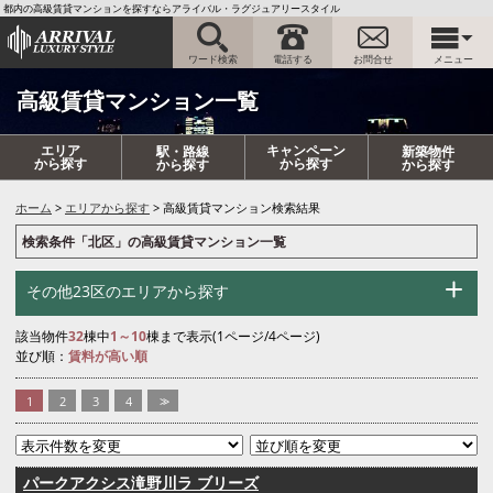
都内の高級賃貸マンションを探すならアライバル・ラグジュアリースタイル
ワード検索
電話する
お問合せ
メニュー
高級賃貸マンション一覧
エリア
キャンペーン
駅・路線
新築物件
から探す
から探す
から探す
から探す
ホーム
エリアから探す
高級賃貸マンション検索結果
検索条件「北区」の高級賃貸マンション一覧
その他23区のエリアから探す
該当物件
32
棟中
1～10
棟まで表示(1ページ/4ページ)
並び順：
賃料が高い順
1
2
3
4
>>
パークアクシス滝野川ラ ブリーズ