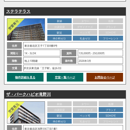
ステラテラス
新築
タワー
低層
分譲賃貸
デザイナーズ
ブランド
駅近
ペット可
SOHO可
仲介料ゼロ
礼金ゼロ
フリーレント
住所
東京都北区王子1丁目8番8号
間取り
1K - 3LDK
賃料
135,000円 - 250,000円
階数
地上10階建
築年数
2026年3月
交通
JR京浜東北線「王子駅」徒歩2分
物件詳細を見る
空室一覧ページ
お問合せページ
ザ・パークハビオ滝野川
新築
タワー
低層
分譲賃貸
デザイナーズ
ブランド
駅近
ペット可
SOHO可
仲介料ゼロ
礼金ゼロ
フリーレント
住所
東京都北区滝野川6丁目1番1