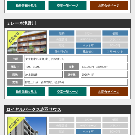
物件詳細を見る
空室一覧ページ
お問合せページ
ミレーネ滝野川
新築
タワー
低層
分譲賃貸
デザイナーズ
ブランド
駅近
ペット可
SOHO可
仲介料ゼロ
礼金ゼロ
フリーレント
住所
東京都北区滝野川1丁目88番5号
間取り
1DK - 3LDK
賃料
130,000円 - 310,000円
階数
地上5階建
築年数
2026年1月
交通
都営三田線「西巣鴨駅」徒歩6分
物件詳細を見る
空室一覧ページ
お問合せページ
ロイヤルパークス赤羽サウス
新築
タワー
低層
分譲賃貸
デザイナーズ
ブランド
駅近
ペット可
SOHO可