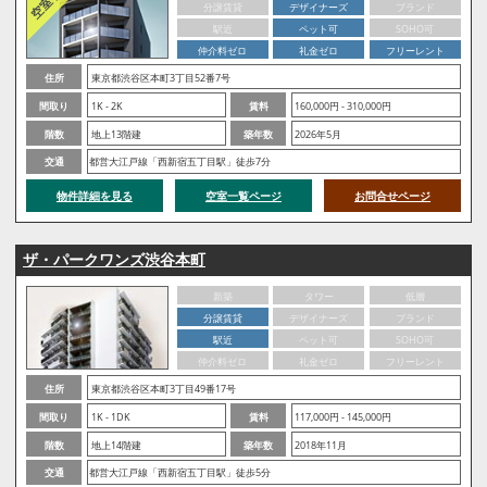
分譲賃貸
デザイナーズ
ブランド
駅近
ペット可
SOHO可
仲介料ゼロ
礼金ゼロ
フリーレント
住所
東京都渋谷区本町3丁目52番7号
間取り
1K - 2K
賃料
160,000円 - 310,000円
階数
地上13階建
築年数
2026年5月
交通
都営大江戸線「西新宿五丁目駅」徒歩7分
物件詳細を見る
空室一覧ページ
お問合せページ
ザ・パークワンズ渋谷本町
新築
タワー
低層
分譲賃貸
デザイナーズ
ブランド
駅近
ペット可
SOHO可
仲介料ゼロ
礼金ゼロ
フリーレント
住所
東京都渋谷区本町3丁目49番17号
間取り
1K - 1DK
賃料
117,000円 - 145,000円
階数
地上14階建
築年数
2018年11月
交通
都営大江戸線「西新宿五丁目駅」徒歩5分