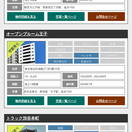
交通
都営大江戸線「西新宿五丁目駅」徒歩10分
物件詳細を見る
空室一覧ページ
お問合せページ
オープンブルーム王子
新築
タワー
低層
分譲賃貸
デザイナーズ
ブランド
駅近
ペット可
SOHO可
仲介料ゼロ
礼金ゼロ
フリーレント
住所
東京都北区堀船2丁目9番16号
間取り
1R - 2LDK
賃料
100,000円 - 260,000円
階数
地上14階建
築年数
2024年7月
交通
JR京浜東北・根岸線「王子駅」徒歩10分
物件詳細を見る
空室一覧ページ
お問合せページ
トラック渋谷本町
新築
タワー
低層