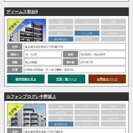
ディームス初台Ⅱ
新築
タワー
低層
分譲賃貸
デザイナーズ
ブランド
駅近
ペット可
SOHO可
仲介料ゼロ
礼金ゼロ
フリーレント
住所
東京都渋谷区初台2丁目5番11号
間取り
1K - 1LDK
賃料
94,000円 - 186,000円
階数
地上6階建
築年数
2017年7月
交通
小田急小田原線「代々木八幡駅」徒歩9分
物件詳細を見る
空室一覧ページ
お問合せページ
ルフォンプログレ中野坂上
新築
タワー
低層
分譲賃貸
デザイナーズ
ブランド
駅近
ペット可
SOHO可
仲介料ゼロ
礼金ゼロ
フリーレント
住所
東京都中野区本町1丁目13番6号