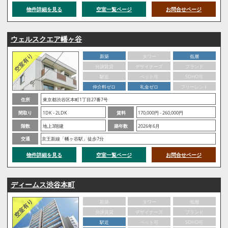
物件詳細を見る
空室一覧ページ
お問合せページ
ウェルスクエア幡ヶ谷
新築
タワー
低層
分譲賃貸
デザイナーズ
ブランド
駅近
ペット可
SOHO可
仲介料ゼロ
礼金ゼロ
フリーレント
住所
東京都渋谷区本町1丁目27番7号
間取り
1DK - 2LDK
賃料
170,000円 - 260,000円
階数
地上3階建
築年数
2026年6月
交通
京王新線「幡ヶ谷駅」徒歩7分
物件詳細を見る
空室一覧ページ
お問合せページ
ディームス渋谷本町
新築
タワー
低層
分譲賃貸
デザイナーズ
ブランド
駅近
ペット可
SOHO可