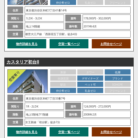
仲介料ゼロ
礼金ゼロ
フリーレント
住所
東京都渋谷区本町3丁目41番14号
間取り
1LDK - 3LDK
賃料
178,000円 - 302,000円
階数
地上14階建
築年数
2019年4月
交通
都営大江戸線 「西新宿五丁目駅」徒歩4分
物件詳細を見る
空室一覧ページ
お問合せページ
カスタリア初台Ⅱ
新築
タワー
低層
分譲賃貸
デザイナーズ
ブランド
駅近
ペット可
SOHO可
仲介料ゼロ
礼金ゼロ
フリーレント
住所
東京都渋谷区本町1丁目33番7号
間取り
1R - 2LDK
賃料
124,000円 - 272,000円
階数
地上5階地下1階建
築年数
2008年2月
交通
京王新線「初台駅」徒歩7分
物件詳細を見る
空室一覧ページ
お問合せページ