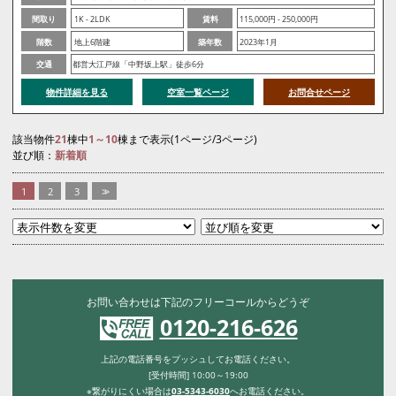
間取り
1K - 2LDK
賃料
115,000円 - 250,000円
階数
地上6階建
築年数
2023年1月
交通
都営大江戸線「中野坂上駅」徒歩6分
物件詳細を見る
空室一覧ページ
お問合せページ
該当物件
21
棟中
1～10
棟まで表示(1ページ/3ページ)
並び順：
新着順
1
2
3
>>
お問い合わせは下記のフリーコールからどうぞ
0120-216-626
上記の電話番号をプッシュしてお電話ください。
[受付時間] 10:00～19:00
※繋がりにくい場合は
03-5343-6030
へお電話ください。