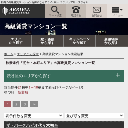
都内の高級賃貸マンションを探すならアライバル・ラグジュアリースタイル
ワード検索
電話する
お問合せ
メニュー
高級賃貸マンション一覧
エリア
キャンペーン
駅・路線
新築物件
から探す
から探す
から探す
から探す
ホーム
エリアから探す
高級賃貸マンション検索結果
検索条件「初台・本町エリア」の高級賃貸マンション一覧
渋谷区のエリアから探す
該当物件
21
棟中
1～10
棟まで表示(1ページ/3ページ)
並び順：
新着順
1
2
3
>>
ザ・パークハビオ代々木初台