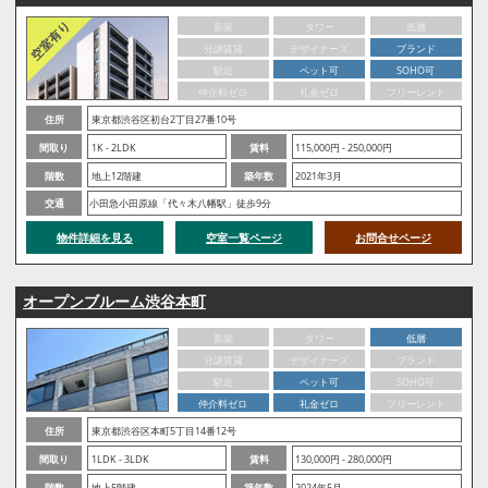
新築
タワー
低層
分譲賃貸
デザイナーズ
ブランド
駅近
ペット可
SOHO可
仲介料ゼロ
礼金ゼロ
フリーレント
住所
東京都渋谷区初台2丁目27番10号
間取り
1K - 2LDK
賃料
115,000円 - 250,000円
階数
地上12階建
築年数
2021年3月
交通
小田急小田原線「代々木八幡駅」徒歩9分
物件詳細を見る
空室一覧ページ
お問合せページ
オープンブルーム渋谷本町
新築
タワー
低層
分譲賃貸
デザイナーズ
ブランド
駅近
ペット可
SOHO可
仲介料ゼロ
礼金ゼロ
フリーレント
住所
東京都渋谷区本町5丁目14番12号
間取り
1LDK - 3LDK
賃料
130,000円 - 280,000円
階数
地上5階建
築年数
2024年5月