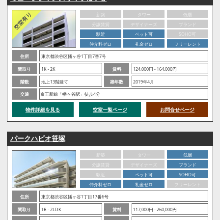
新築
タワー
低層
分譲賃貸
デザイナーズ
ブランド
駅近
ペット可
SOHO可
仲介料ゼロ
礼金ゼロ
フリーレント
住所
東京都渋谷区幡ヶ谷1丁目7番7号
間取り
1K - 2K
賃料
124,000円 - 164,000円
階数
地上13階建て
築年数
2019年4月
交通
京王新線「幡ヶ谷駅」徒歩4分
物件詳細を見る
空室一覧ページ
お問合せページ
パークハビオ笹塚
新築
タワー
低層
分譲賃貸
デザイナーズ
ブランド
駅近
ペット可
SOHO可
仲介料ゼロ
礼金ゼロ
フリーレント
住所
東京都渋谷区幡ヶ谷1丁目17番6号
間取り
1R - 2LDK
賃料
117,000円 - 260,000円