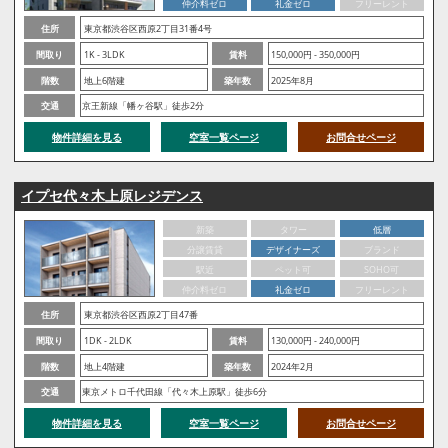
仲介料ゼロ
礼金ゼロ
フリーレント
住所
東京都渋谷区西原2丁目31番4号
間取り
1K - 3LDK
賃料
150,000円 - 350,000円
階数
地上6階建
築年数
2025年8月
交通
京王新線「幡ヶ谷駅」徒歩2分
物件詳細を見る
空室一覧ページ
お問合せページ
イプセ代々木上原レジデンス
新築
タワー
低層
分譲賃貸
デザイナーズ
ブランド
駅近
ペット可
SOHO可
仲介料ゼロ
礼金ゼロ
フリーレント
住所
東京都渋谷区西原2丁目47番
間取り
1DK - 2LDK
賃料
130,000円 - 240,000円
階数
地上4階建
築年数
2024年2月
交通
東京メトロ千代田線「代々木上原駅」徒歩6分
物件詳細を見る
空室一覧ページ
お問合せページ