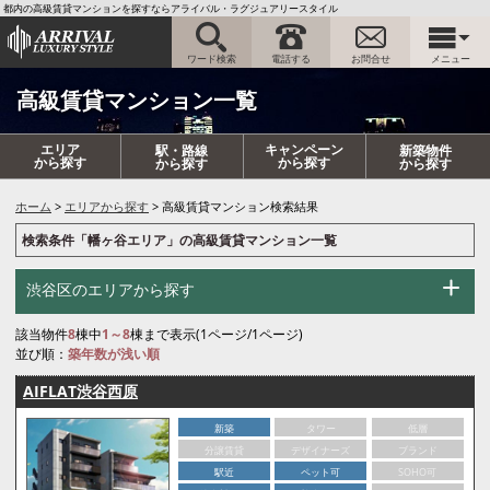
都内の高級賃貸マンションを探すならアライバル・ラグジュアリースタイル
ワード検索
電話する
お問合せ
メニュー
高級賃貸マンション一覧
エリア
キャンペーン
駅・路線
新築物件
から探す
から探す
から探す
から探す
ホーム
エリアから探す
高級賃貸マンション検索結果
検索条件「幡ヶ谷エリア」の高級賃貸マンション一覧
渋谷区のエリアから探す
該当物件
8
棟中
1～8
棟まで表示(1ページ/1ページ)
並び順：
築年数が浅い順
AIFLAT渋谷西原
新築
タワー
低層
分譲賃貸
デザイナーズ
ブランド
駅近
ペット可
SOHO可