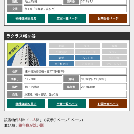
階数
地上5階建
築年数
2015年1月
交通
京王線「笹塚駅」徒歩7分
物件詳細を見る
空室一覧ページ
お問合せページ
ラクラス幡ヶ谷
新築
タワー
低層
分譲賃貸
デザイナーズ
ブランド
駅近
ペット可
SOHO可
仲介料ゼロ
礼金ゼロ
フリーレント
住所
東京都渋谷区幡ヶ谷2丁目6番9号
間取り
1K - 2DK
賃料
92,000円 - 193,000円
階数
地上15階建
築年数
2013年10月
交通
京王線「幡ヶ谷駅」徒歩2分
物件詳細を見る
空室一覧ページ
お問合せページ
該当物件
8
棟中
1～8
棟まで表示(1ページ/1ページ)
並び順：
築年数が浅い順