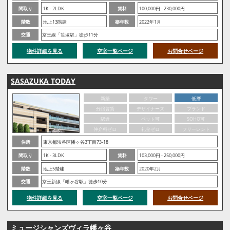
間取り
1K - 2LDK
賃料
100,000円 - 230,000円
階数
地上13階建
築年数
2022年1月
交通
京王線「笹塚駅」徒歩11分
物件詳細を見る
空室一覧ページ
お問合せページ
SASAZUKA TODAY
新築
タワー
低層
分譲賃貸
デザイナーズ
ブランド
駅近
ペット可
SOHO可
仲介料ゼロ
礼金ゼロ
フリーレント
住所
東京都渋谷区幡ヶ谷3丁目73-18
間取り
1K - 3LDK
賃料
103,000円 - 250,000円
階数
地上5階建
築年数
2020年2月
交通
京王新線「幡ヶ谷駅」徒歩10分
物件詳細を見る
空室一覧ページ
お問合せページ
ミュージシャンズヴィラ幡ヶ谷