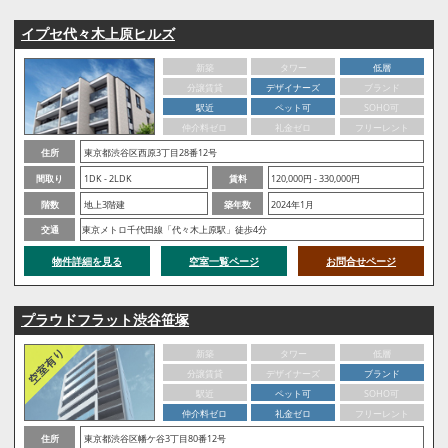
イプセ代々木上原ヒルズ
新築
タワー
低層
分譲賃貸
デザイナーズ
ブランド
駅近
ペット可
SOHO可
仲介料ゼロ
礼金ゼロ
フリーレント
住所
東京都渋谷区西原3丁目28番12号
間取り
1DK - 2LDK
賃料
120,000円 - 330,000円
階数
地上3階建
築年数
2024年1月
交通
東京メトロ千代田線「代々木上原駅」徒歩4分
物件詳細を見る
空室一覧ページ
お問合せページ
プラウドフラット渋谷笹塚
新築
タワー
低層
分譲賃貸
デザイナーズ
ブランド
駅近
ペット可
SOHO可
仲介料ゼロ
礼金ゼロ
フリーレント
住所
東京都渋谷区幡ケ谷3丁目80番12号