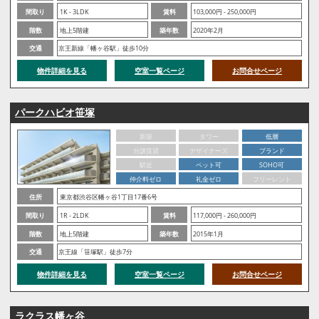
間取り
1K - 3LDK
賃料
103,000円 - 250,000円
階数
地上5階建
築年数
2020年2月
交通
京王新線「幡ヶ谷駅」徒歩10分
物件詳細を見る
空室一覧ページ
お問合せページ
パークハビオ笹塚
新築
タワー
低層
分譲賃貸
デザイナーズ
ブランド
駅近
ペット可
SOHO可
仲介料ゼロ
礼金ゼロ
フリーレント
住所
東京都渋谷区幡ヶ谷1丁目17番6号
間取り
1R - 2LDK
賃料
117,000円 - 260,000円
階数
地上5階建
築年数
2015年1月
交通
京王線「笹塚駅」徒歩7分
物件詳細を見る
空室一覧ページ
お問合せページ
ラクラス幡ヶ谷