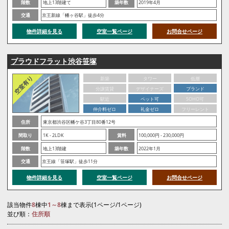
階数
地上13階建て
築年数
2019年4月
交通
京王新線「幡ヶ谷駅」徒歩4分
物件詳細を見る
空室一覧ページ
お問合せページ
プラウドフラット渋谷笹塚
新築
タワー
低層
分譲賃貸
デザイナーズ
ブランド
駅近
ペット可
SOHO可
仲介料ゼロ
礼金ゼロ
フリーレント
住所
東京都渋谷区幡ケ谷3丁目80番12号
間取り
1K - 2LDK
賃料
100,000円 - 230,000円
階数
地上13階建
築年数
2022年1月
交通
京王線「笹塚駅」徒歩11分
物件詳細を見る
空室一覧ページ
お問合せページ
該当物件
8
棟中
1～8
棟まで表示(1ページ/1ページ)
並び順：
住所順