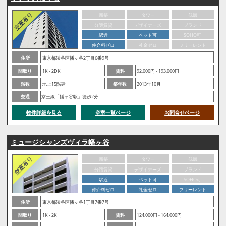
新築
タワー
低層
分譲賃貸
デザイナーズ
ブランド
駅近
ペット可
SOHO可
仲介料ゼロ
礼金ゼロ
フリーレント
住所
東京都渋谷区幡ヶ谷2丁目6番9号
間取り
1K - 2DK
賃料
92,000円 - 193,000円
階数
地上15階建
築年数
2013年10月
交通
京王線「幡ヶ谷駅」徒歩2分
物件詳細を見る
空室一覧ページ
お問合せページ
ミュージシャンズヴィラ幡ヶ谷
新築
タワー
低層
分譲賃貸
デザイナーズ
ブランド
駅近
ペット可
SOHO可
仲介料ゼロ
礼金ゼロ
フリーレント
住所
東京都渋谷区幡ヶ谷1丁目7番7号
間取り
1K - 2K
賃料
124,000円 - 164,000円