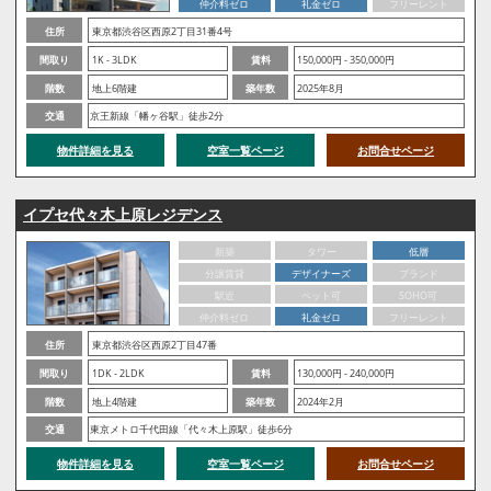
仲介料ゼロ
礼金ゼロ
フリーレント
住所
東京都渋谷区西原2丁目31番4号
間取り
1K - 3LDK
賃料
150,000円 - 350,000円
階数
地上6階建
築年数
2025年8月
交通
京王新線「幡ヶ谷駅」徒歩2分
物件詳細を見る
空室一覧ページ
お問合せページ
イプセ代々木上原レジデンス
新築
タワー
低層
分譲賃貸
デザイナーズ
ブランド
駅近
ペット可
SOHO可
仲介料ゼロ
礼金ゼロ
フリーレント
住所
東京都渋谷区西原2丁目47番
間取り
1DK - 2LDK
賃料
130,000円 - 240,000円
階数
地上4階建
築年数
2024年2月
交通
東京メトロ千代田線「代々木上原駅」徒歩6分
物件詳細を見る
空室一覧ページ
お問合せページ