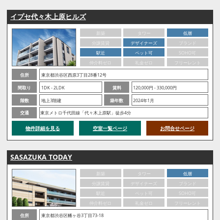
イプセ代々木上原ヒルズ
新築
タワー
低層
分譲賃貸
デザイナーズ
ブランド
駅近
ペット可
SOHO可
仲介料ゼロ
礼金ゼロ
フリーレント
住所
東京都渋谷区西原3丁目28番12号
間取り
1DK - 2LDK
賃料
120,000円 - 330,000円
階数
地上3階建
築年数
2024年1月
交通
東京メトロ千代田線「代々木上原駅」徒歩4分
物件詳細を見る
空室一覧ページ
お問合せページ
SASAZUKA TODAY
新築
タワー
低層
分譲賃貸
デザイナーズ
ブランド
駅近
ペット可
SOHO可
仲介料ゼロ
礼金ゼロ
フリーレント
住所
東京都渋谷区幡ヶ谷3丁目73-18