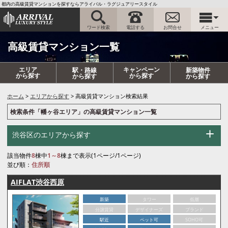
都内の高級賃貸マンションを探すならアライバル・ラグジュアリースタイル
ワード検索
電話する
お問合せ
メニュー
高級賃貸マンション一覧
エリア
キャンペーン
駅・路線
新築物件
から探す
から探す
から探す
から探す
ホーム
エリアから探す
高級賃貸マンション検索結果
検索条件「幡ヶ谷エリア」の高級賃貸マンション一覧
渋谷区のエリアから探す
該当物件
8
棟中
1～8
棟まで表示(1ページ/1ページ)
並び順：
住所順
AIFLAT渋谷西原
新築
タワー
低層
分譲賃貸
デザイナーズ
ブランド
駅近
ペット可
SOHO可