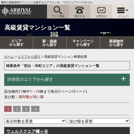
都内の高級賃貸マンションを探すならアライバル・ラグジュアリースタイル
ワード検索
電話する
お問合せ
メニュー
高級賃貸マンション一覧
エリア
キャンペーン
駅・路線
新築物件
から探す
から探す
から探す
から探す
ホーム
エリアから探す
高級賃貸マンション検索結果
検索条件「初台・本町エリア」の高級賃貸マンション一覧
渋谷区のエリアから探す
該当物件
21
棟中
1～10
棟まで表示(1ページ/3ページ)
並び順：
築年数が浅い順
1
2
3
>>
ウェルスクエア幡ヶ谷