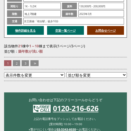
間取り
1K - 1LDK
賃料
130,000円 - 200,000円
階数
地上7階建
築年数
2023年3月
交通
京王新線「初台駅」徒歩10分
物件詳細を見る
空室一覧ページ
お問合せページ
該当物件
21
棟中
1～10
棟まで表示(1ページ/3ページ)
並び順：
築年数が浅い順
1
2
3
>>
お問い合わせは下記のフリーコールからどうぞ
0120-216-626
上記の電話番号をプッシュしてお電話ください。
[受付時間] 10:00～19:00
※繋がりにくい場合は
03-5343-6030
へお電話ください。