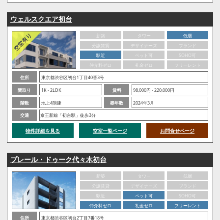
ウェルスクエア初台
新築
タワー
低層
分譲賃貸
デザイナーズ
ブランド
駅近
ペット可
SOHO可
仲介料ゼロ
礼金ゼロ
フリーレント
住所
東京都渋谷区初台1丁目40番3号
間取り
1K - 2LDK
賃料
98,000円 - 220,000円
階数
地上4階建
築年数
2024年3月
交通
京王新線「初台駅」徒歩3分
物件詳細を見る
空室一覧ページ
お問合せページ
プレール・ドゥーク代々木初台
新築
タワー
低層
分譲賃貸
デザイナーズ
ブランド
駅近
ペット可
SOHO可
仲介料ゼロ
礼金ゼロ
フリーレント
住所
東京都渋谷区初台2丁目7番18号