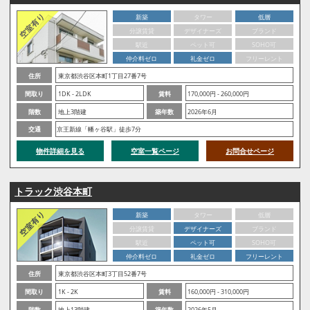
新築
タワー
低層
分譲賃貸
デザイナーズ
ブランド
駅近
ペット可
SOHO可
仲介料ゼロ
礼金ゼロ
フリーレント
住所
東京都渋谷区本町1丁目27番7号
間取り
1DK - 2LDK
賃料
170,000円 - 260,000円
階数
地上3階建
築年数
2026年6月
交通
京王新線「幡ヶ谷駅」徒歩7分
物件詳細を見る
空室一覧ページ
お問合せページ
トラック渋谷本町
新築
タワー
低層
分譲賃貸
デザイナーズ
ブランド
駅近
ペット可
SOHO可
仲介料ゼロ
礼金ゼロ
フリーレント
住所
東京都渋谷区本町3丁目52番7号
間取り
1K - 2K
賃料
160,000円 - 310,000円
階数
地上13階建
築年数
2026年5月