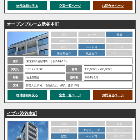
物件詳細を見る
空室一覧ページ
お問合せページ
オープンブルーム渋谷本町
新築
タワー
低層
分譲賃貸
デザイナーズ
ブランド
駅近
ペット可
SOHO可
仲介料ゼロ
礼金ゼロ
フリーレント
住所
東京都渋谷区本町5丁目14番12号
間取り
1LDK - 3LDK
賃料
130,000円 - 280,000円
階数
地上5階建
築年数
2024年5月
交通
都営大江戸線「西新宿五丁目駅」徒歩10分
物件詳細を見る
空室一覧ページ
お問合せページ
イプセ渋谷本町
新築
タワー
低層
分譲賃貸
デザイナーズ
ブランド
駅近
ペット可
SOHO可