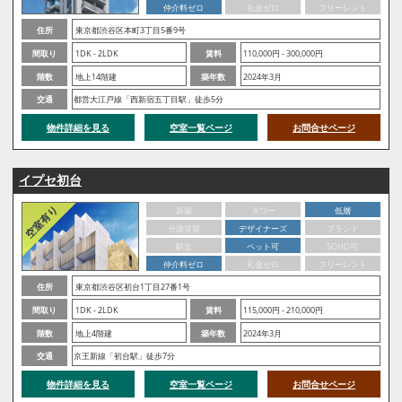
仲介料ゼロ
礼金ゼロ
フリーレント
住所
東京都渋谷区本町3丁目5番9号
間取り
1DK - 2LDK
賃料
110,000円 - 300,000円
階数
地上14階建
築年数
2024年3月
交通
都営大江戸線「西新宿五丁目駅」徒歩5分
物件詳細を見る
空室一覧ページ
お問合せページ
イプセ初台
新築
タワー
低層
分譲賃貸
デザイナーズ
ブランド
駅近
ペット可
SOHO可
仲介料ゼロ
礼金ゼロ
フリーレント
住所
東京都渋谷区初台1丁目27番1号
間取り
1DK - 2LDK
賃料
115,000円 - 210,000円
階数
地上4階建
築年数
2024年3月
交通
京王新線「初台駅」徒歩7分
物件詳細を見る
空室一覧ページ
お問合せページ