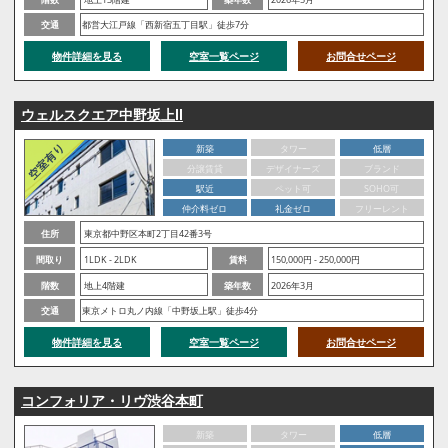
交通
都営大江戸線「西新宿五丁目駅」徒歩7分
物件詳細を見る
空室一覧ページ
お問合せページ
ウェルスクエア中野坂上Ⅱ
新築
タワー
低層
分譲賃貸
デザイナーズ
ブランド
駅近
ペット可
SOHO可
仲介料ゼロ
礼金ゼロ
フリーレント
住所
東京都中野区本町2丁目42番3号
間取り
1LDK - 2LDK
賃料
150,000円 - 250,000円
階数
地上4階建
築年数
2026年3月
交通
東京メトロ丸ノ内線「中野坂上駅」徒歩4分
物件詳細を見る
空室一覧ページ
お問合せページ
コンフォリア・リヴ渋谷本町
新築
タワー
低層