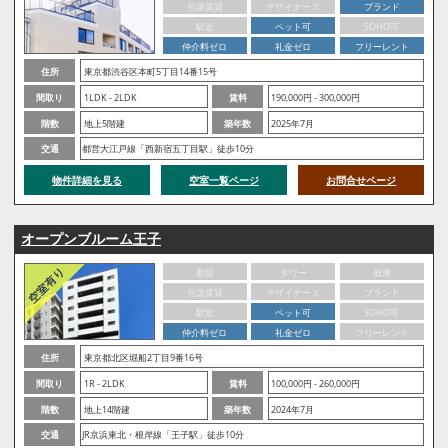
分譲賃貸
デザイナーズ
ブランド
駅近
ペット可
SOHO可
仲介料ゼロ
礼金ゼロ
フリーレント
住所
東京都渋谷区本町5丁目14番15号
間取り
1LDK - 2LDK
賃料
190,000円 - 300,000円
階数
地上5階建
築年数
2025年7月
交通
都営大江戸線「西新宿五丁目駅」徒歩10分
物件詳細を見る
空室一覧ページ
お問合せページ
オープンブルーム王子
新築
タワー
低層
分譲賃貸
デザイナーズ
ブランド
駅近
ペット可
SOHO可
仲介料ゼロ
礼金ゼロ
フリーレント
住所
東京都北区堀船2丁目9番16号
間取り
1R - 2LDK
賃料
100,000円 - 260,000円
階数
地上14階建
築年数
2024年7月
交通
JR京浜東北・根岸線「王子駅」徒歩10分