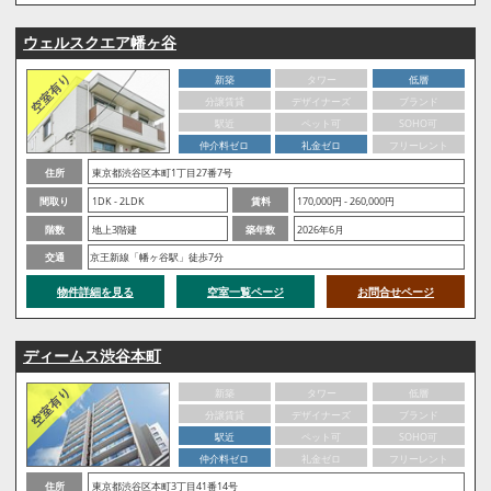
ウェルスクエア幡ヶ谷
新築
タワー
低層
分譲賃貸
デザイナーズ
ブランド
駅近
ペット可
SOHO可
仲介料ゼロ
礼金ゼロ
フリーレント
住所
東京都渋谷区本町1丁目27番7号
間取り
1DK - 2LDK
賃料
170,000円 - 260,000円
階数
地上3階建
築年数
2026年6月
交通
京王新線「幡ヶ谷駅」徒歩7分
物件詳細を見る
空室一覧ページ
お問合せページ
ディームス渋谷本町
新築
タワー
低層
分譲賃貸
デザイナーズ
ブランド
駅近
ペット可
SOHO可
仲介料ゼロ
礼金ゼロ
フリーレント
住所
東京都渋谷区本町3丁目41番14号