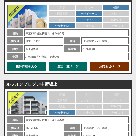
新築
タワー
低層
分譲賃貸
デザイナーズ
ブランド
駅近
ペット可
SOHO可
仲介料ゼロ
礼金ゼロ
フリーレント
住所
東京都渋谷区初台1丁目27番1号
間取り
1DK - 2LDK
賃料
115,000円 - 210,000円
階数
地上4階建
築年数
2024年3月
交通
京王新線「初台駅」徒歩7分
物件詳細を見る
空室一覧ページ
お問合せページ
ルフォンプログレ中野坂上
新築
タワー
低層
分譲賃貸
デザイナーズ
ブランド
駅近
ペット可
SOHO可
仲介料ゼロ
礼金ゼロ
フリーレント
住所
東京都中野区本町1丁目13番6号
間取り
1K - 2LDK
賃料
115,000円 - 250,000円
階数
地上6階建
築年数
2023年1月