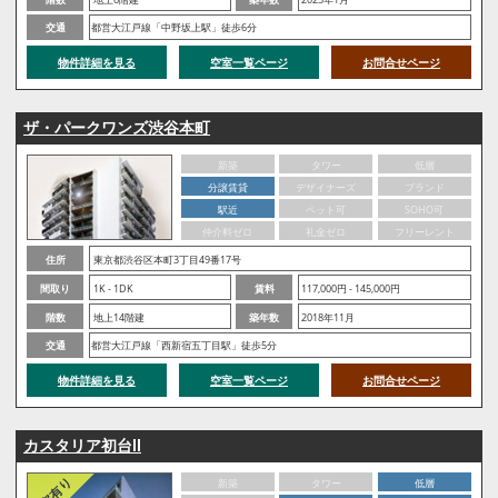
交通
都営大江戸線「中野坂上駅」徒歩6分
物件詳細を見る
空室一覧ページ
お問合せページ
ザ・パークワンズ渋谷本町
新築
タワー
低層
分譲賃貸
デザイナーズ
ブランド
駅近
ペット可
SOHO可
仲介料ゼロ
礼金ゼロ
フリーレント
住所
東京都渋谷区本町3丁目49番17号
間取り
1K - 1DK
賃料
117,000円 - 145,000円
階数
地上14階建
築年数
2018年11月
交通
都営大江戸線「西新宿五丁目駅」徒歩5分
物件詳細を見る
空室一覧ページ
お問合せページ
カスタリア初台Ⅱ
新築
タワー
低層