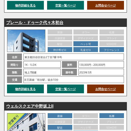
物件詳細を見る
空室一覧ページ
お問合せページ
プレール・ドゥーク代々木初台
新築
タワー
低層
分譲賃貸
デザイナーズ
ブランド
駅近
ペット可
SOHO可
仲介料ゼロ
礼金ゼロ
フリーレント
住所
東京都渋谷区初台2丁目7番18号
間取り
1K - 1LDK
賃料
130,000円 - 200,000円
階数
地上7階建
築年数
2023年3月
交通
京王新線「初台駅」徒歩10分
物件詳細を見る
空室一覧ページ
お問合せページ
ウェルスクエア中野坂上Ⅱ
新築
タワー
低層
分譲賃貸
デザイナーズ
ブランド
駅近
ペット可
SOHO可