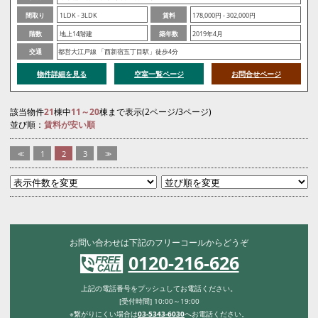
間取り
1LDK - 3LDK
賃料
178,000円 - 302,000円
階数
地上14階建
築年数
2019年4月
交通
都営大江戸線 「西新宿五丁目駅」徒歩4分
物件詳細を見る
空室一覧ページ
お問合せページ
該当物件
21
棟中
11～20
棟まで表示(2ページ/3ページ)
並び順：
賃料が安い順
<<
1
2
3
>>
お問い合わせは下記のフリーコールからどうぞ
0120-216-626
上記の電話番号をプッシュしてお電話ください。
[受付時間] 10:00～19:00
※繋がりにくい場合は
03-5343-6030
へお電話ください。