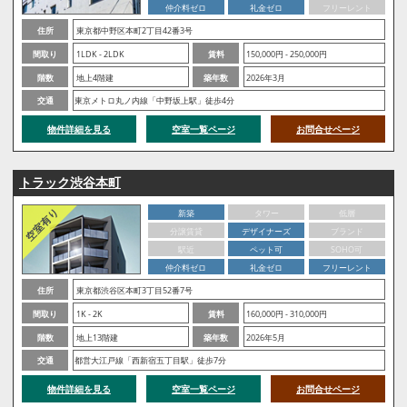
仲介料ゼロ
礼金ゼロ
フリーレント
住所
東京都中野区本町2丁目42番3号
間取り
1LDK - 2LDK
賃料
150,000円 - 250,000円
階数
地上4階建
築年数
2026年3月
交通
東京メトロ丸ノ内線「中野坂上駅」徒歩4分
物件詳細を見る
空室一覧ページ
お問合せページ
トラック渋谷本町
新築
タワー
低層
分譲賃貸
デザイナーズ
ブランド
駅近
ペット可
SOHO可
仲介料ゼロ
礼金ゼロ
フリーレント
住所
東京都渋谷区本町3丁目52番7号
間取り
1K - 2K
賃料
160,000円 - 310,000円
階数
地上13階建
築年数
2026年5月
交通
都営大江戸線「西新宿五丁目駅」徒歩7分
物件詳細を見る
空室一覧ページ
お問合せページ