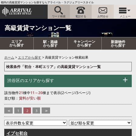
都内の高級賃貸マンションを探すならアライバル・ラグジュアリースタイル
ワード検索
電話する
お問合せ
メニュー
高級賃貸マンション一覧
エリア
キャンペーン
駅・路線
新築物件
から探す
から探す
から探す
から探す
ホーム
エリアから探す
高級賃貸マンション検索結果
検索条件「初台・本町エリア」の高級賃貸マンション一覧
渋谷区のエリアから探す
該当物件
21
棟中
11～20
棟まで表示(2ページ/3ページ)
並び順：
賃料が安い順
<<
1
2
3
>>
イプセ初台