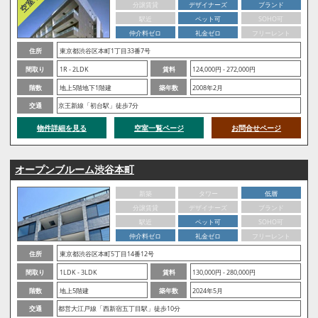
分譲賃貸
デザイナーズ
ブランド
駅近
ペット可
SOHO可
仲介料ゼロ
礼金ゼロ
フリーレント
住所
東京都渋谷区本町1丁目33番7号
間取り
1R - 2LDK
賃料
124,000円 - 272,000円
階数
地上5階地下1階建
築年数
2008年2月
交通
京王新線「初台駅」徒歩7分
物件詳細を見る
空室一覧ページ
お問合せページ
オープンブルーム渋谷本町
新築
タワー
低層
分譲賃貸
デザイナーズ
ブランド
駅近
ペット可
SOHO可
仲介料ゼロ
礼金ゼロ
フリーレント
住所
東京都渋谷区本町5丁目14番12号
間取り
1LDK - 3LDK
賃料
130,000円 - 280,000円
階数
地上5階建
築年数
2024年5月
交通
都営大江戸線「西新宿五丁目駅」徒歩10分