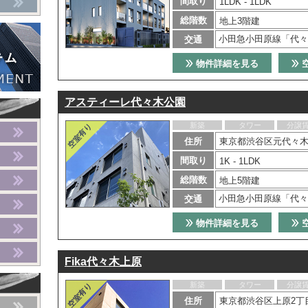
間取り
1LDK - 1LDK
総階数
地上3階建
小田急小田原線「代々
交通
物件詳細を見る
アスティーレ代々木公園
新築
タワー
分譲
住所
東京都渋谷区元代々木町
間取り
1K - 1LDK
総階数
地上5階建
小田急小田原線「代々
交通
物件詳細を見る
Fika代々木上原
新築
タワー
分譲
住所
東京都渋谷区上原2丁目