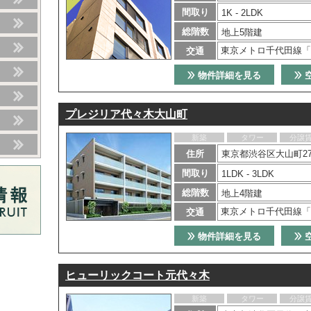
間取り
1K - 2LDK
総階数
地上5階建
東京メトロ千代田線「
交通
物件詳細を見る
プレジリア代々木大山町
新築
タワー
分譲
住所
東京都渋谷区大山町27
間取り
1LDK - 3LDK
総階数
地上4階建
東京メトロ千代田線「
交通
物件詳細を見る
ヒューリックコート元代々木
新築
タワー
分譲