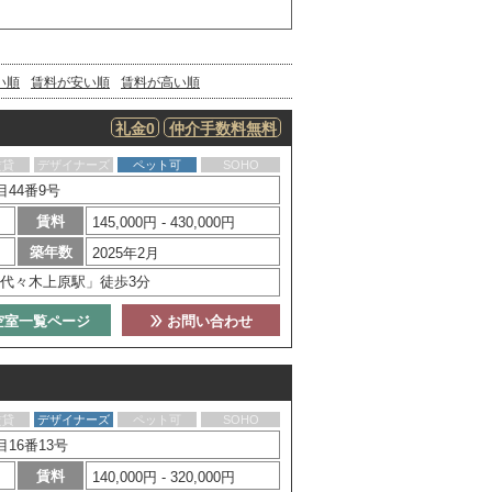
い順
賃料が安い順
賃料が高い順
礼金0
仲介手数料無料
賃貸
デザイナーズ
ペット可
SOHO
44番9号
賃料
145,000円 - 430,000円
築年数
2025年2月
代々木上原駅」徒歩3分
空室一覧ページ
お問い合わせ
賃貸
デザイナーズ
ペット可
SOHO
16番13号
賃料
140,000円 - 320,000円