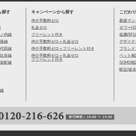
ら探す
キャンペーンから探す
こだわ
仲介手数料ゼロ
新築マン
線
礼金ゼロ
タワー(1
ノ内線
フリーレント付き
低層(5F
座線
仲介手数料ゼロ＋礼金ゼロ
デザイナ
代田線
仲介手数料ゼロ＋フリーレント付き
ブランド
比谷線
仲介手数料ゼロ＋礼金ゼロ
ペット相
フリーレント付き
楽町線
SOHO相
駅近(徒歩
線