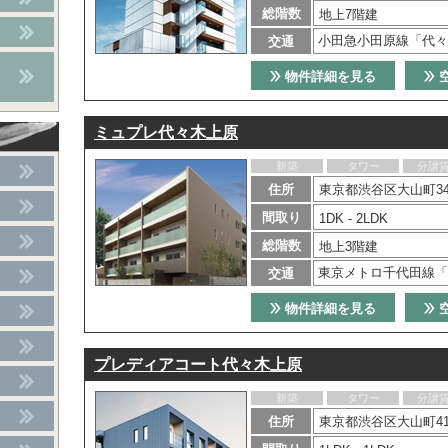
総階数
地上7階建
小田急小田原線「代々
交通
物件詳細を見る
ミュプレ代々木上原
新築
タワー
分譲
住所
東京都渋谷区大山町34
間取り
1DK - 2LDK
総階数
地上3階建
東京メトロ千代田線「
交通
物件詳細を見る
プレディアコート代々木上原
新築
タワー
分譲
住所
東京都渋谷区大山町41