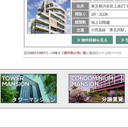
住所
東京都渋谷区上原2丁目
間取り
1R - 2LDK
総階数
地上10階建
小田急線「東北沢駅」
交通
物件詳細を見る
該当物件
10
棟中
1～10
棟まで
築年数が浅い順
に表示(1ページ/1ページ)