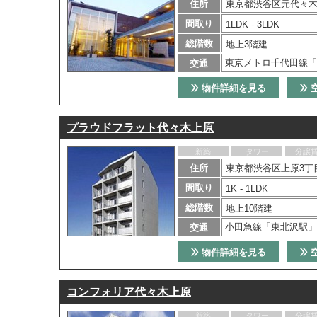
住所
東京都渋谷区元代々木
間取り
1LDK - 3LDK
総階数
地上3階建
東京メトロ千代田線「
交通
物件詳細を見る
プラウドフラット代々木上原
新築
タワー
分譲
住所
東京都渋谷区上原3丁目
間取り
1K - 1LDK
総階数
地上10階建
小田急線「東北沢駅」
交通
物件詳細を見る
コンフォリア代々木上原
新築
タワー
分譲