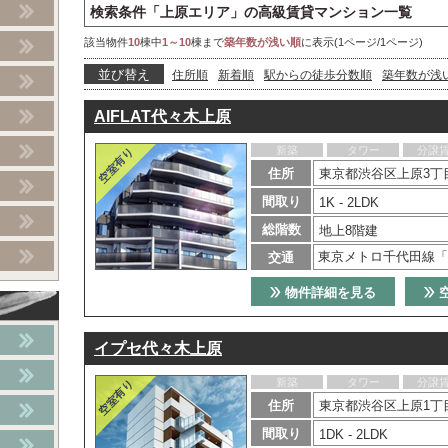
検索条件「上原エリア」の高級賃貸マンション一覧
該当物件
10
棟中
1～10
棟まで
築年数が浅い順
に表示(1ページ/1ページ)
並び替え
住所順
新着順
駅からの徒歩分数順
築年数が浅
AIFLAT代々木上原
新築
タワー
分譲
住所
東京都渋谷区上原3丁目
間取り
1K - 2LDK
総階数
地上8階建
東京メトロ千代田線「
交通
物件詳細を見る
イプセ代々木上原
新築
タワー
分譲
住所
東京都渋谷区上原1丁目
間取り
1DK - 2LDK