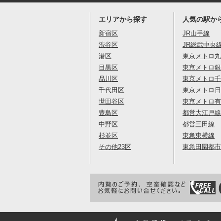
エリアから探す
人気の駅か
新宿区
JR山手線
渋谷区
JR総武中央
港区
東京メトロ丸
目黒区
東京メトロ銀
品川区
東京メトロ千
千代田区
東京メトロ日
世田谷区
東京メトロ有
豊島区
都営大江戸線
中野区
都営三田線
杉並区
東急東横線
その他23区
東急田園都市