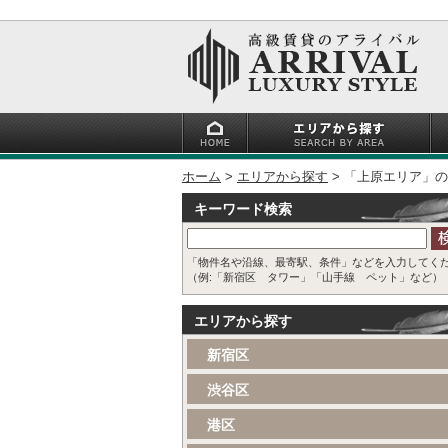
ホーム
エリアから探す
「上原エリア」の
キーワード検索
「物件名や沿線、最寄駅、条件」などを入力してく
（例:「新宿区 タワー」「山手線 ペット」など）
エリアから探す
新宿区
渋谷区
港区