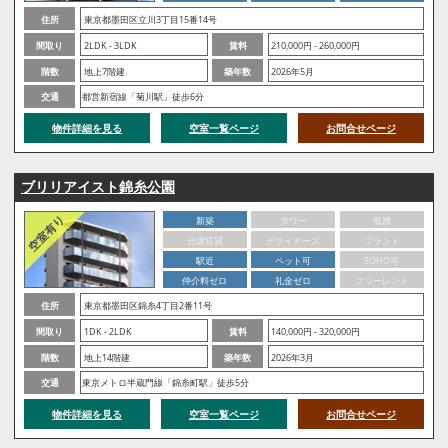
住所
東京都墨田区立川3丁目15番14号
間取り
2LDK - 3LDK
賃料
210,000円 - 260,000円
階数
地上7階建
築年数
2026年5月
交通
都営新宿線「菊川駅」徒歩6分
物件詳細を見る
空室一覧ページ
お問合せページ
ブリリアイスト錦糸公園
新築
タワー
低層
分譲賃貸
デザイナーズ
ブランド
駅近
ペット可
SOHO可
仲介料ゼロ
礼金ゼロ
フリーレント
住所
東京都墨田区錦糸4丁目2番11号
間取り
1DK - 2LDK
賃料
140,000円 - 320,000円
階数
地上14階建
築年数
2026年3月
交通
東京メトロ半蔵門線「錦糸町駅」徒歩5分
物件詳細を見る
空室一覧ページ
お問合せページ