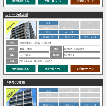
物件詳細を見る
空室一覧ページ
お問合せページ
ルミーク錦糸町
新築
タワー
低層
分譲賃貸
デザイナーズ
ブランド
駅近
ペット可
SOHO可
仲介料ゼロ
礼金ゼロ
フリーレント
住所
東京都墨田区江東橋2丁目8番7号
間取り
1LDK - 3LDK
賃料
20,000円 - 550,000円
階数
地上15階建
築年数
2026年6月
交通
JR総武中央線「錦糸町駅」徒歩5分
物件詳細を見る
空室一覧ページ
お問合せページ
リテラス菊川
新築
タワー
低層
分譲賃貸
デザイナーズ
ブランド
駅近
ペット可
SOHO可
仲介料ゼロ
礼金ゼロ
フリーレント