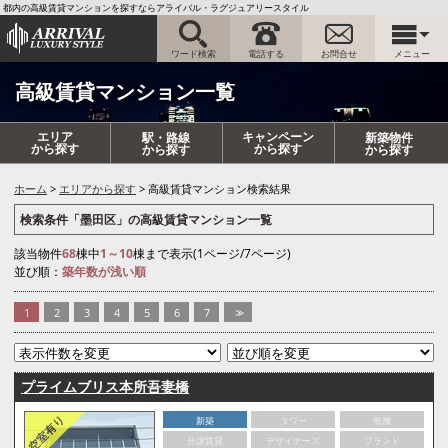
都内の高級賃貸マンションを探すならアライバル・ラグジュアリースタイル
ワード検索
電話する
お問合せ
メニュー
高級賃貸マンション一覧
エリア
キャンペーン
駅・路線
新築物件
から探す
から探す
から探す
から探す
ホーム
エリアから探す
高級賃貸マンション検索結果
検索条件「墨田区」の高級賃貸マンション一覧
該当物件
68
棟中
1～10
棟まで表示(1ページ/7ページ)
並び順：
築年数が浅い順
1
2
3
4
5
6
7
>>
プライムブリス本所吾妻橋
新築
タワー
低層
分譲賃貸
デザイナーズ
ブランド