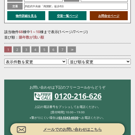
交通
JR総武中央線「両国駅」徒歩8分
物件詳細を見る
空室一覧ページ
お問合せページ
該当物件
68
棟中
1～10
棟まで表示(1ページ/7ページ)
並び順：
築年数が浅い順
1
2
3
4
5
6
7
>>
お問い合わせは下記のフリーコールからどうぞ
0120-216-626
上記の電話番号をプッシュしてお電話ください。
[受付時間] 10:00～19:00
※繋がりにくい場合は
03-5343-6030
へお電話ください。
メールでのお問い合わせはこちら