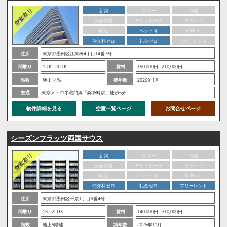
新築
タワー
低層
分譲賃貸
デザイナーズ
ブランド
駅近
ペット可
SOHO可
仲介料ゼロ
礼金ゼロ
フリーレント
住所
東京都墨田区江東橋4丁目14番7号
間取り
1DK - 2LDK
賃料
150,000円 - 210,000円
階数
地上14階
築年数
2026年1月
交通
東京メトロ半蔵門線「錦糸町駅」徒歩6分
物件詳細を見る
空室一覧ページ
お問合せページ
シーズンフラッツ両国サウス
新築
タワー
低層
分譲賃貸
デザイナーズ
ブランド
駅近
ペット可
SOHO可
仲介料ゼロ
礼金ゼロ
フリーレント
住所
東京都墨田区千歳1丁目9番4号
間取り
1K - 2LDK
賃料
140,000円 - 310,000円
階数
地上9階建
築年数
2025年11月