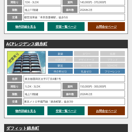
間取り
1DK - 3LDK
賃料
140,000円 - 370,000円
階数
地上11階建
築年数
2026年2月
交通
都営浅草線「本所吾妻橋駅」徒歩5分
物件詳細を見る
空室一覧ページ
お問合せページ
ACPレジデンス錦糸町
新築
タワー
低層
分譲賃貸
デザイナーズ
ブランド
駅近
ペット可
SOHO可
仲介料ゼロ
礼金ゼロ
フリーレント
住所
東京都墨田区太平3丁目4番1号
間取り
1LDK - 3LDK
賃料
150,000円 - 300,000円
階数
地上13階建
築年数
2026年2月
交通
東京メトロ半蔵門線「錦糸町駅」徒歩3分
物件詳細を見る
空室一覧ページ
お問合せページ
ダフィット錦糸町