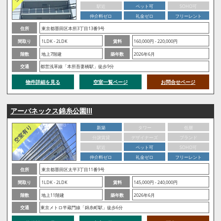
駅近
ペット可
SOHO可
仲介料ゼロ
礼金ゼロ
フリーレント
住所
東京都墨田区本所3丁目13番9号
間取り
1LDK - 2LDK
賃料
160,000円 - 220,000円
階数
地上7階建
築年数
2026年6月
交通
都営浅草線「本所吾妻橋駅」徒歩9分
物件詳細を見る
空室一覧ページ
お問合せページ
アーバネックス錦糸公園Ⅲ
新築
タワー
低層
分譲賃貸
デザイナーズ
ブランド
駅近
ペット可
SOHO可
仲介料ゼロ
礼金ゼロ
フリーレント
住所
東京都墨田区太平3丁目11番9号
間取り
1LDK - 2LDK
賃料
145,000円 - 240,000円
階数
地上11階建
築年数
2026年6月
交通
東京メトロ半蔵門線「錦糸町駅」徒歩6分