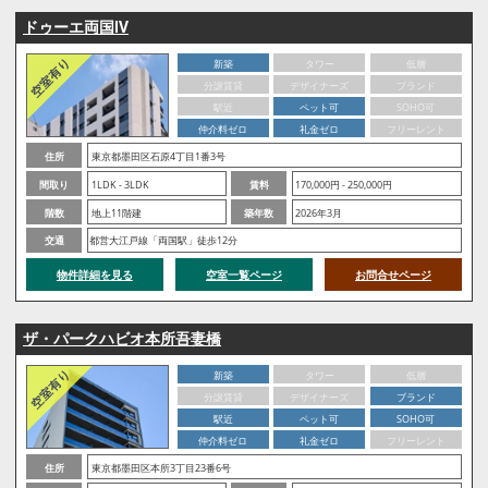
ドゥーエ両国Ⅳ
新築
タワー
低層
分譲賃貸
デザイナーズ
ブランド
駅近
ペット可
SOHO可
仲介料ゼロ
礼金ゼロ
フリーレント
住所
東京都墨田区石原4丁目1番3号
間取り
1LDK - 3LDK
賃料
170,000円 - 250,000円
階数
地上11階建
築年数
2026年3月
交通
都営大江戸線「両国駅」徒歩12分
物件詳細を見る
空室一覧ページ
お問合せページ
ザ・パークハビオ本所吾妻橋
新築
タワー
低層
分譲賃貸
デザイナーズ
ブランド
駅近
ペット可
SOHO可
仲介料ゼロ
礼金ゼロ
フリーレント
住所
東京都墨田区本所3丁目23番6号