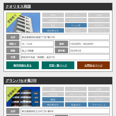
クオリタス両国
新築
タワー
低層
分譲賃貸
デザイナーズ
ブランド
駅近
ペット可
SOHO可
仲介料ゼロ
礼金ゼロ
フリーレント
住所
東京都墨田区両国1丁目7番12号
間取り
1K - 1LDK
賃料
100,000円 - 180,000円
階数
地上12階建
築年数
2022年5月
交通
JR総武中央線「両国駅」徒歩7分
物件詳細を見る
空室一覧ページ
お問合せページ
グランパセオ菊川Ⅱ
新築
タワー
低層
分譲賃貸
デザイナーズ
ブランド
駅近
ペット可
SOHO可
仲介料ゼロ
礼金ゼロ
フリーレント
住所
東京都墨田区立川4丁目1番4号