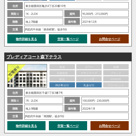
住所
東京都墨田区亀沢4丁目20番10号
間取り
1K - 2LDK
賃料
95,000円 - 215,000円
階数
地上7階建
築年数
2021年12月
交通
JR総武中央線「錦糸町駅」徒歩9分
物件詳細を見る
空室一覧ページ
お問合せページ
プレディアコート森下テラス
新築
タワー
低層
分譲賃貸
デザイナーズ
ブランド
駅近
ペット可
SOHO可
仲介料ゼロ
礼金ゼロ
フリーレント
住所
東京都墨田区千歳1丁目3番7号
間取り
1R - 2LDK
賃料
100,000円 - 230,000円
階数
地上9階建
築年数
2022年1月
交通
JR総武中央線「両国駅」徒歩9分
物件詳細を見る
空室一覧ページ
お問合せページ