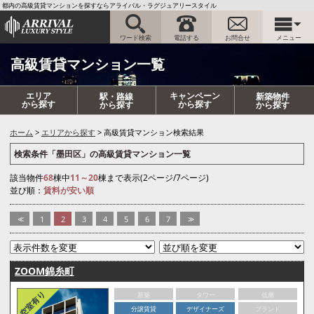
都内の高級賃貸マンションを探すならアライバル・ラグジュアリースタイル
ワード検索
電話する
お問合せ
メニュー
高級賃貸マンション一覧
エリア
キャンペーン
駅・路線
新築物件
から探す
から探す
から探す
から探す
ホーム
エリアから探す
高級賃貸マンション検索結果
検索条件「墨田区」の高級賃貸マンション一覧
該当物件
68
棟中
11～20
棟まで表示(2ページ/7ページ)
並び順：
賃料が安い順
<<
1
2
3
4
5
6
7
>>
ZOOM錦糸町
新築
タワー
低層
分譲賃貸
デザイナーズ
ブランド