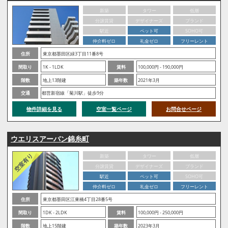
新築
タワー
低層
分譲賃貸
デザイナーズ
ブランド
駅近
ペット可
SOHO可
仲介料ゼロ
礼金ゼロ
フリーレント
住所
東京都墨田区緑3丁目11番8号
間取り
1K - 1LDK
賃料
100,000円 - 190,000円
階数
地上13階建
築年数
2021年3月
交通
都営新宿線「菊川駅」徒歩9分
物件詳細を見る
空室一覧ページ
お問合せページ
ウエリスアーバン錦糸町
新築
タワー
低層
分譲賃貸
デザイナーズ
ブランド
駅近
ペット可
SOHO可
仲介料ゼロ
礼金ゼロ
フリーレント
住所
東京都墨田区江東橋4丁目28番5号
間取り
1DK - 2LDK
賃料
100,000円 - 250,000円
階数
地上15階建
築年数
2023年3月