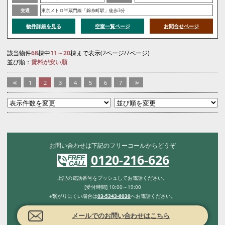
交通
東京メトロ半蔵門線「錦糸町駅」徒歩3分
物件詳細を見る
空室一覧ページ
お問合せページ
該当物件
68
棟中
11～20
棟まで表示(2ページ/7ページ)
並び順：
賃料が安い順
<<
1
2
3
4
5
6
7
>>
お問い合わせは下記のフリーコールからどうぞ
0120-216-626
上記の電話番号をプッシュしてお電話ください。
[受付時間] 10:00～19:00
※繋がりにくい場合は
03-5343-6030
へお電話ください。
メールでのお問い合わせはこちら