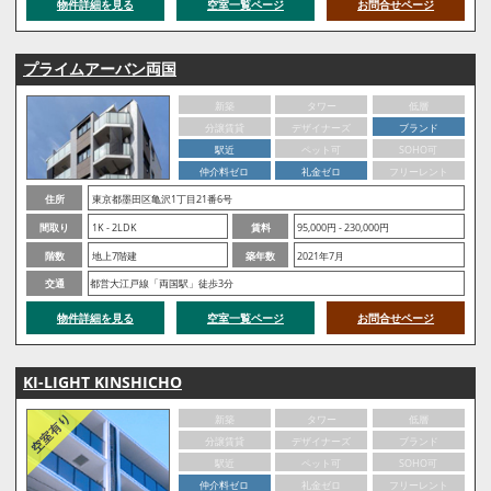
物件詳細を見る
空室一覧ページ
お問合せページ
プライムアーバン両国
新築
タワー
低層
分譲賃貸
デザイナーズ
ブランド
駅近
ペット可
SOHO可
仲介料ゼロ
礼金ゼロ
フリーレント
住所
東京都墨田区亀沢1丁目21番6号
間取り
1K - 2LDK
賃料
95,000円 - 230,000円
階数
地上7階建
築年数
2021年7月
交通
都営大江戸線「両国駅」徒歩3分
物件詳細を見る
空室一覧ページ
お問合せページ
KI-LIGHT KINSHICHO
新築
タワー
低層
分譲賃貸
デザイナーズ
ブランド
駅近
ペット可
SOHO可
仲介料ゼロ
礼金ゼロ
フリーレント