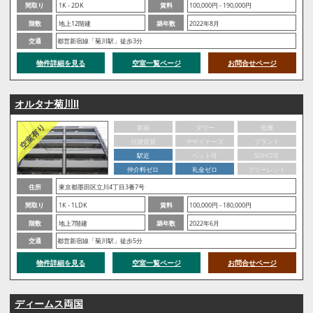
間取り
1K - 2DK
賃料
100,000円 - 190,000円
階数
地上12階建
築年数
2022年8月
交通
都営新宿線「菊川駅」徒歩3分
物件詳細を見る
空室一覧ページ
お問合せページ
オルタナ菊川Ⅱ
新築
タワー
低層
分譲賃貸
デザイナーズ
ブランド
駅近
ペット可
SOHO可
仲介料ゼロ
礼金ゼロ
フリーレント
住所
東京都墨田区立川4丁目3番7号
間取り
1K - 1LDK
賃料
100,000円 - 180,000円
階数
地上7階建
築年数
2022年6月
交通
都営新宿線「菊川駅」徒歩5分
物件詳細を見る
空室一覧ページ
お問合せページ
ディームス両国