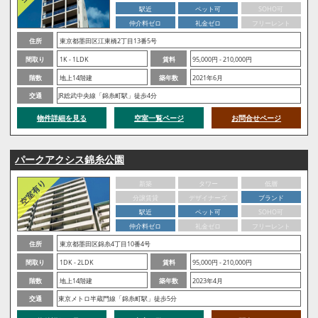
駅近
ペット可
SOHO可
仲介料ゼロ
礼金ゼロ
フリーレント
住所
東京都墨田区江東橋2丁目13番5号
間取り
1K - 1LDK
賃料
95,000円 - 210,000円
階数
地上14階建
築年数
2021年6月
交通
JR総武中央線「錦糸町駅」徒歩4分
物件詳細を見る
空室一覧ページ
お問合せページ
パークアクシス錦糸公園
新築
タワー
低層
分譲賃貸
デザイナーズ
ブランド
駅近
ペット可
SOHO可
仲介料ゼロ
礼金ゼロ
フリーレント
住所
東京都墨田区錦糸4丁目10番4号
間取り
1DK - 2LDK
賃料
95,000円 - 210,000円
階数
地上14階建
築年数
2023年4月
交通
東京メトロ半蔵門線「錦糸町駅」徒歩5分