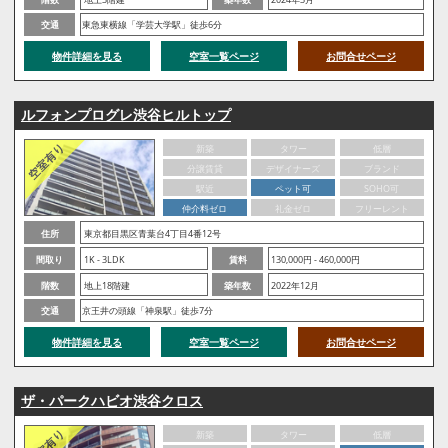
交通
東急東横線「学芸大学駅」徒歩6分
物件詳細を見る
空室一覧ページ
お問合せページ
ルフォンプログレ渋谷ヒルトップ
新築
タワー
低層
分譲賃貸
デザイナーズ
ブランド
駅近
ペット可
SOHO可
仲介料ゼロ
礼金ゼロ
フリーレント
住所
東京都目黒区青葉台4丁目4番12号
間取り
1K - 3LDK
賃料
130,000円 - 460,000円
階数
地上18階建
築年数
2022年12月
交通
京王井の頭線「神泉駅」徒歩7分
物件詳細を見る
空室一覧ページ
お問合せページ
ザ・パークハビオ渋谷クロス
新築
タワー
低層