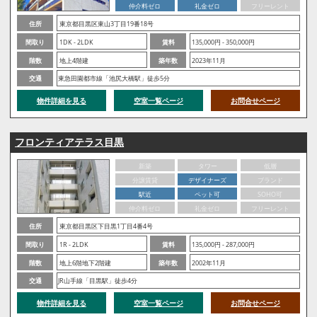
仲介料ゼロ
礼金ゼロ
フリーレント
住所
東京都目黒区東山3丁目19番18号
間取り
1DK - 2LDK
賃料
135,000円 - 350,000円
階数
地上4階建
築年数
2023年11月
交通
東急田園都市線「池尻大橋駅」徒歩5分
物件詳細を見る
空室一覧ページ
お問合せページ
フロンティアテラス目黒
新築
タワー
低層
分譲賃貸
デザイナーズ
ブランド
駅近
ペット可
SOHO可
仲介料ゼロ
礼金ゼロ
フリーレント
住所
東京都目黒区下目黒1丁目4番4号
間取り
1R - 2LDK
賃料
135,000円 - 287,000円
階数
地上6階地下2階建
築年数
2002年11月
交通
JR山手線「目黒駅」徒歩4分
物件詳細を見る
空室一覧ページ
お問合せページ