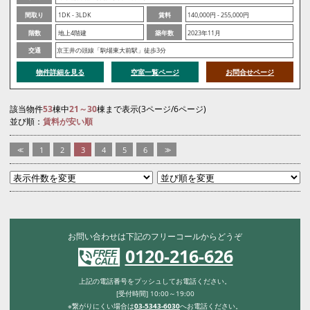
間取り
1DK - 3LDK
賃料
140,000円 - 255,000円
階数
地上4階建
築年数
2023年11月
交通
京王井の頭線「駒場東大前駅」徒歩3分
物件詳細を見る
空室一覧ページ
お問合せページ
該当物件
53
棟中
21～30
棟まで表示(3ページ/6ページ)
並び順：
賃料が安い順
<<
1
2
3
4
5
6
>>
お問い合わせは下記のフリーコールからどうぞ
0120-216-626
上記の電話番号をプッシュしてお電話ください。
[受付時間] 10:00～19:00
※繋がりにくい場合は
03-5343-6030
へお電話ください。