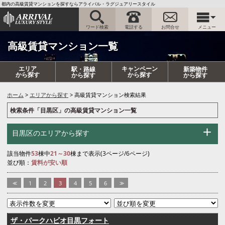
都内の高級賃貸マンションを探すならアライバル・ラグジュアリースタイル
ワード検索
電話する
お問合せ
メニュー
高級賃貸マンション一覧
エリア
キャンペーン
駅・路線
新築物件
から探す
から探す
から探す
から探す
ホーム
エリアから探す
高級賃貸マンション検索結果
検索条件「目黒区」の高級賃貸マンション一覧
目黒区のエリアから探す
該当物件
53
棟中
21～30
棟まで表示(3ページ/6ページ)
並び順：
賃料が安い順
<<
1
2
3
4
5
6
>>
ザ・パークハビオ目黒フォート