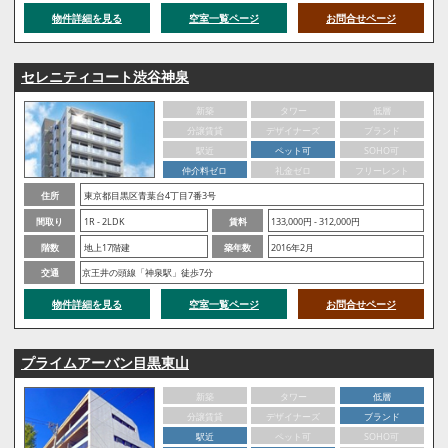
物件詳細を見る
空室一覧ページ
お問合せページ
セレニティコート渋谷神泉
新築
タワー
低層
分譲賃貸
デザイナーズ
ブランド
駅近
ペット可
SOHO可
仲介料ゼロ
礼金ゼロ
フリーレント
住所
東京都目黒区青葉台4丁目7番3号
間取り
1R - 2LDK
賃料
133,000円 - 312,000円
階数
地上17階建
築年数
2016年2月
交通
京王井の頭線「神泉駅」徒歩7分
物件詳細を見る
空室一覧ページ
お問合せページ
プライムアーバン目黒東山
新築
タワー
低層
分譲賃貸
デザイナーズ
ブランド
駅近
ペット可
SOHO可