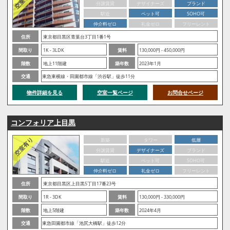
分譲賃貸
デザイナーズ
ブランド
駅近
ペット可
SOHO可
仲介料ゼロ
礼金ゼロ
フリーレント
住所
東京都目黒区青葉台3丁目1番1号
間取り
1K - 3LDK
賃料
130,000円 - 450,000円
階数
地上11階建
築年数
2023年1月
交通
東急東横線・田園都市線「渋谷駅」徒歩11分
物件詳細を見る
空室一覧ページ
お問合せページ
コンフォリア上目黒
新築
タワー
低層
分譲賃貸
デザイナーズ
ブランド
駅近
ペット可
SOHO可
仲介料ゼロ
礼金ゼロ
フリーレント
住所
東京都目黒区上目黒5丁目17番23号
間取り
1R - 3DK
賃料
130,000円 - 330,000円
階数
地上5階建
築年数
2024年4月
交通
東急田園都市線「池尻大橋駅」徒歩12分