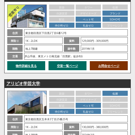
新築
タワー
低層
分譲賃貸
デザイナーズ
ブランド
駅近
ペット可
SOHO可
仲介料ゼロ
礼金ゼロ
フリーレント
住所
東京都目黒区下目黒2丁目6番12号
間取り
1K - 2LDK
賃料
129,000円 - 309,000円
階数
地上7階建
築年数
2019年1月
交通
JR山手線、東京メトロ南北線「目黒駅」徒歩8分
物件詳細を見る
空室一覧ページ
お問合せページ
アリビオ学芸大学
新築
タワー
低層
分譲賃貸
デザイナーズ
ブランド
駅近
ペット可
SOHO可
仲介料ゼロ
礼金ゼロ
フリーレント
住所
東京都目黒区五本木3丁目25番25号
間取り
1K - 2LDK
賃料
130,000円 - 380,000円
階数
地上3階建
築年数
2024年3月