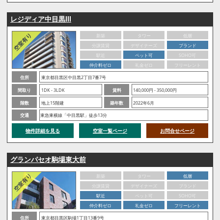
レジディア中目黒Ⅲ
新築
タワー
低層
分譲賃貸
デザイナーズ
ブランド
駅近
ペット可
SOHO可
仲介料ゼロ
礼金ゼロ
フリーレント
住所
東京都目黒区中目黒2丁目7番7号
間取り
1DK - 3LDK
賃料
140,000円 - 350,000円
階数
地上15階建
築年数
2022年6月
交通
東急東横線「中目黒駅」徒歩13分
物件詳細を見る
空室一覧ページ
お問合せページ
グランパセオ駒場東大前
新築
タワー
低層
分譲賃貸
デザイナーズ
ブランド
駅近
ペット可
SOHO可
仲介料ゼロ
礼金ゼロ
フリーレント
住所
東京都目黒区駒場1丁目13番9号