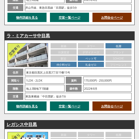
交通
JR山手線、東急目黒線「目黒駅」徒歩5分
物件詳細を見る
空室一覧ページ
お問合せページ
ラ・ミアカーサ中目黒
新築
タワー
低層
分譲賃貸
デザイナーズ
ブランド
駅近
ペット可
SOHO可
仲介料ゼロ
礼金ゼロ
フリーレント
住所
東京都目黒区上目黒3丁目19番15号
間取り
1LDK - 2LDK
賃料
170,000円 - 250,000円
階数
地上3階地下1階建
築年数
2022年8月
交通
東急東横線「中目黒駅」徒歩7分
物件詳細を見る
空室一覧ページ
お問合せページ
レガシス中目黒
新築
タワー
低層