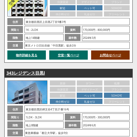
分譲賃貸
デザイナーズ
ブランド
駅近
ペット可
SOHO可
仲介料ゼロ
礼金ゼロ
フリーレント
住所
東京都目黒区上目黒2丁目9番3号
間取り
1K - 2LDK
賃料
170,000円 - 800,000円
階数
地上14階建
築年数
2024年3月
交通
東京メトロ日比谷線「中目黒駅」徒歩2分
物件詳細を見る
空室一覧ページ
お問合せページ
343レジデンス目黒Ⅰ
新築
タワー
低層
分譲賃貸
デザイナーズ
ブランド
駅近
ペット可
SOHO可
仲介料ゼロ
礼金ゼロ
フリーレント
住所
東京都目黒区碑文谷4丁目21番16号
間取り
1LDK - 3LDK
賃料
170,000円 - 300,000円
階数
地上8階建
築年数
2024年6月
交通
東急東横線「都立大学駅」徒歩9分