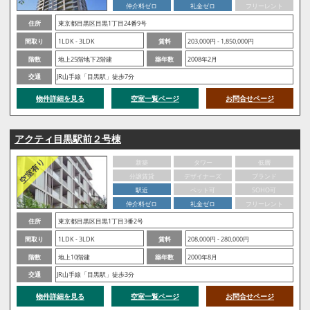
仲介料ゼロ
礼金ゼロ
フリーレント
住所
東京都目黒区目黒1丁目24番9号
間取り
1LDK - 3LDK
賃料
203,000円 - 1,850,000円
階数
地上25階地下2階建
築年数
2008年2月
交通
JR山手線「目黒駅」徒歩7分
物件詳細を見る
空室一覧ページ
お問合せページ
アクティ目黒駅前２号棟
新築
タワー
低層
分譲賃貸
デザイナーズ
ブランド
駅近
ペット可
SOHO可
仲介料ゼロ
礼金ゼロ
フリーレント
住所
東京都目黒区目黒1丁目3番2号
間取り
1LDK - 3LDK
賃料
208,000円 - 280,000円
階数
地上10階建
築年数
2000年8月
交通
JR山手線「目黒駅」徒歩3分
物件詳細を見る
空室一覧ページ
お問合せページ