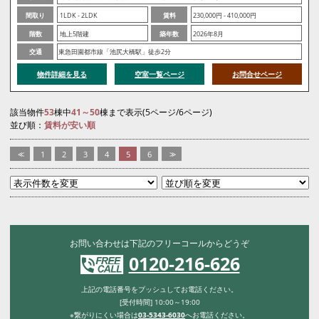
間取り
1LDK - 2LDK
賃料
230,000円 - 410,000円
階数
地上5階建
築年数
2026年8月
交通
東急田園都市線「池尻大橋駅」徒歩2分
物件詳細を見る
空室一覧ページ
お問合せページ
該当物件
53
棟中
41～50
棟まで表示(5ページ/6ページ)
並び順：
賃料が安い順
<<
1
2
3
4
5
6
>>
お問い合わせは下記のフリーコールからどうぞ
0120-216-626
上記の電話番号をプッシュしてお電話ください。
[受付時間] 10:00～19:00
※繋がりにくい場合は
03-5343-6030
へお電話ください。