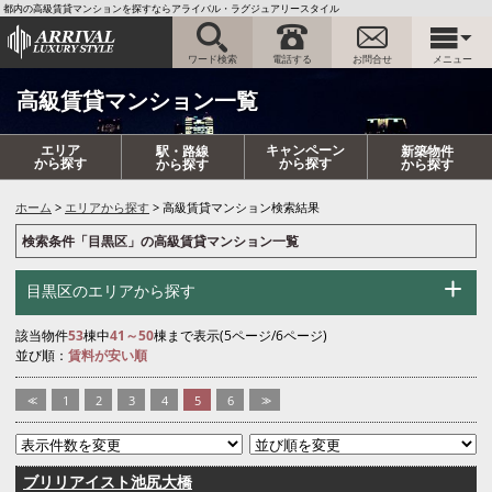
都内の高級賃貸マンションを探すならアライバル・ラグジュアリースタイル
ワード検索
電話する
お問合せ
メニュー
高級賃貸マンション一覧
エリア
キャンペーン
駅・路線
新築物件
から探す
から探す
から探す
から探す
ホーム
エリアから探す
高級賃貸マンション検索結果
検索条件「目黒区」の高級賃貸マンション一覧
目黒区のエリアから探す
該当物件
53
棟中
41～50
棟まで表示(5ページ/6ページ)
並び順：
賃料が安い順
<<
1
2
3
4
5
6
>>
ブリリアイスト池尻大橋