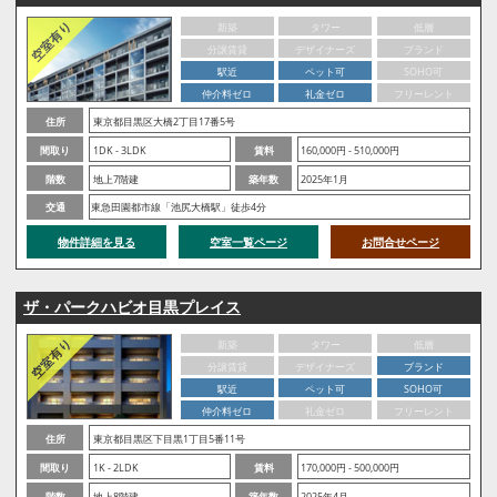
新築
タワー
低層
分譲賃貸
デザイナーズ
ブランド
駅近
ペット可
SOHO可
仲介料ゼロ
礼金ゼロ
フリーレント
住所
東京都目黒区大橋2丁目17番5号
間取り
1DK - 3LDK
賃料
160,000円 - 510,000円
階数
地上7階建
築年数
2025年1月
交通
東急田園都市線「池尻大橋駅」徒歩4分
物件詳細を見る
空室一覧ページ
お問合せページ
ザ・パークハビオ目黒プレイス
新築
タワー
低層
分譲賃貸
デザイナーズ
ブランド
駅近
ペット可
SOHO可
仲介料ゼロ
礼金ゼロ
フリーレント
住所
東京都目黒区下目黒1丁目5番11号
間取り
1K - 2LDK
賃料
170,000円 - 500,000円
階数
地上8階建
築年数
2025年4月