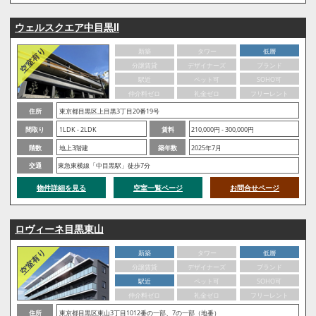
ウェルスクエア中目黒Ⅱ
新築
タワー
低層
分譲賃貸
デザイナーズ
ブランド
駅近
ペット可
SOHO可
仲介料ゼロ
礼金ゼロ
フリーレント
住所
東京都目黒区上目黒3丁目20番19号
間取り
1LDK - 2LDK
賃料
210,000円 - 300,000円
階数
地上3階建
築年数
2025年7月
交通
東急東横線「中目黒駅」徒歩7分
物件詳細を見る
空室一覧ページ
お問合せページ
ロヴィーネ目黒東山
新築
タワー
低層
分譲賃貸
デザイナーズ
ブランド
駅近
ペット可
SOHO可
仲介料ゼロ
礼金ゼロ
フリーレント
住所
東京都目黒区東山3丁目1012番の一部、7の一部（地番）