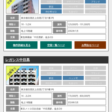
分譲賃貸
デザイナーズ
ブランド
駅近
ペット可
SOHO可
仲介料ゼロ
礼金ゼロ
フリーレント
住所
東京都目黒区上目黒3丁目1番3号
間取り
1R - 1LDK
賃料
129,000円 - 191,000円
階数
地上10階建
築年数
2002年1月
交通
東急東横線「中目黒駅」徒歩2分
物件詳細を見る
空室一覧ページ
お問合せページ
レガシス中目黒
新築
タワー
低層
分譲賃貸
デザイナーズ
ブランド
駅近
ペット可
SOHO可
仲介料ゼロ
礼金ゼロ
フリーレント
住所
東京都目黒区上目黒2丁目9番3号
間取り
1K - 2LDK
賃料
170,000円 - 800,000円
階数
地上14階建
築年数
2024年3月
交通
東京メトロ日比谷線「中目黒駅」徒歩2分