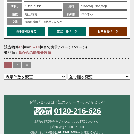
間取り
1LDK - 2LDK
賃料
210,000円 - 300,000円
階数
地上3階建
築年数
2025年7月
交通
東急東横線「中目黒駅」徒歩7分
物件詳細を見る
空室一覧ページ
お問合せページ
該当物件
15
棟中
1～10
棟まで表示(1ページ/2ページ)
並び順：
駅からの徒歩分数順
1
2
>>
お問い合わせは下記のフリーコールからどうぞ
0120-216-626
上記の電話番号をプッシュしてお電話ください。
[受付時間] 10:00～19:00
※繋がりにくい場合は
03-5343-6030
へお電話ください。