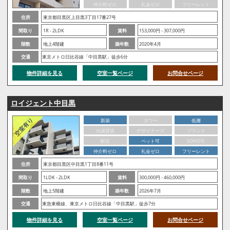
仲介料ゼロ
礼金ゼロ
フリーレント
住所
東京都目黒区上目黒3丁目17番27号
間取り
1R - 2LDK
賃料
153,000円 - 307,000円
階数
地上4階建
築年数
2020年4月
交通
東京メトロ日比谷線「中目黒駅」徒歩6分
物件詳細を見る
空室一覧ページ
お問合せページ
ロイジェント中目黒
新築
タワー
低層
分譲賃貸
デザイナーズ
ブランド
駅近
ペット可
SOHO可
仲介料ゼロ
礼金ゼロ
フリーレント
住所
東京都目黒区中目黒1丁目8番11号
間取り
1LDK - 2LDK
賃料
300,000円 - 460,000円
階数
地上5階建
築年数
2026年7月
交通
東急東横線、東京メトロ日比谷線「中目黒駅」徒歩7分
物件詳細を見る
空室一覧ページ
お問合せページ