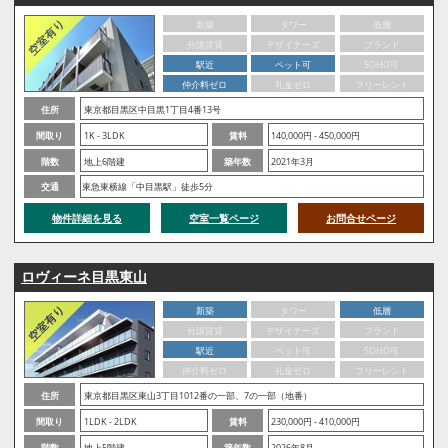
新築
タワー
低層
分譲賃貸
デザイナーズ
ブランド
駅近
ペット可
SOHO可
仲介料ゼロ
礼金ゼロ
フリーレント
住所
東京都目黒区中目黒1丁目4番13号
間取り
1K - 3LDK
賃料
140,000円 - 450,000円
階数
地上6階建
築年数
2021年3月
交通
東急東横線「中目黒駅」徒歩5分
物件詳細を見る
空室一覧ページ
お問合せページ
ロヴィーネ目黒東山
新築
タワー
低層
分譲賃貸
デザイナーズ
ブランド
駅近
ペット可
SOHO可
仲介料ゼロ
礼金ゼロ
フリーレント
住所
東京都目黒区東山3丁目1012番の一部、7の一部（地番）
間取り
1LDK - 2LDK
賃料
230,000円 - 410,000円
階数
地上5階建
築年数
2026年8月