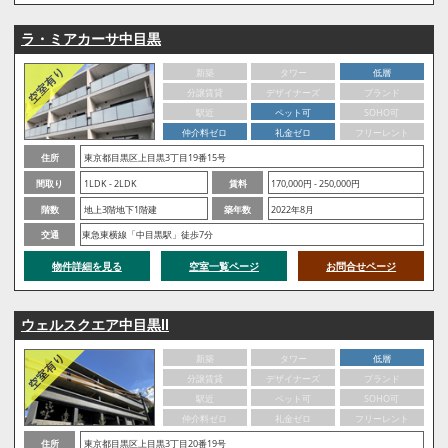
ラ・ミアカーサ中目黒
新築
タワー
低層
分譲賃貸
デザイナーズ
ブランド
駅近
ペット可
SOHO可
仲介料ゼロ
礼金ゼロ
フリーレント
住所
東京都目黒区上目黒3丁目19番15号
間取り
1LDK - 2LDK
賃料
170,000円 - 250,000円
階数
地上3階地下1階建
築年数
2022年8月
交通
東急東横線「中目黒駅」徒歩7分
物件詳細を見る
空室一覧ページ
お問合せページ
ウェルスクエア中目黒Ⅱ
新築
タワー
低層
分譲賃貸
デザイナーズ
ブランド
駅近
ペット可
SOHO可
仲介料ゼロ
礼金ゼロ
フリーレント
住所
東京都目黒区上目黒3丁目20番19号