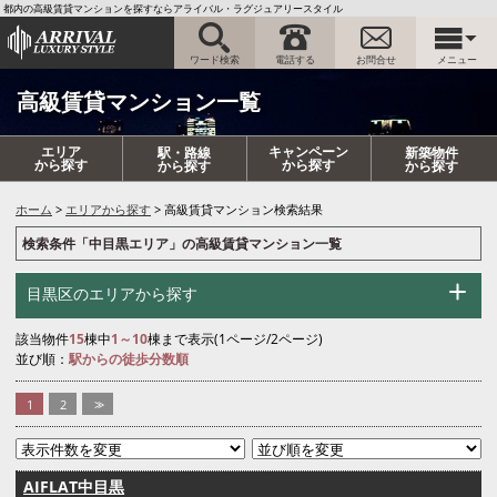
都内の高級賃貸マンションを探すならアライバル・ラグジュアリースタイル
ワード検索
電話する
お問合せ
メニュー
高級賃貸マンション一覧
エリア
キャンペーン
駅・路線
新築物件
から探す
から探す
から探す
から探す
ホーム
エリアから探す
高級賃貸マンション検索結果
検索条件「中目黒エリア」の高級賃貸マンション一覧
目黒区のエリアから探す
該当物件
15
棟中
1～10
棟まで表示(1ページ/2ページ)
並び順：
駅からの徒歩分数順
1
2
>>
AIFLAT中目黒