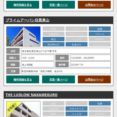
物件詳細を見る
空室一覧ページ
お問合せページ
プライムアーバン目黒東山
新築
タワー
低層
分譲賃貸
デザイナーズ
ブランド
駅近
ペット可
SOHO可
仲介料ゼロ
礼金ゼロ
フリーレント
住所
東京都目黒区東山3丁目19番18号
間取り
1DK - 2LDK
賃料
135,000円 - 350,000円
階数
地上4階建
築年数
2023年11月
交通
東急田園都市線「池尻大橋駅」徒歩5分
物件詳細を見る
空室一覧ページ
お問合せページ
THE LUDLOW NAKAMEGURO
新築
タワー
低層
分譲賃貸
デザイナーズ
ブランド
駅近
ペット可
SOHO可