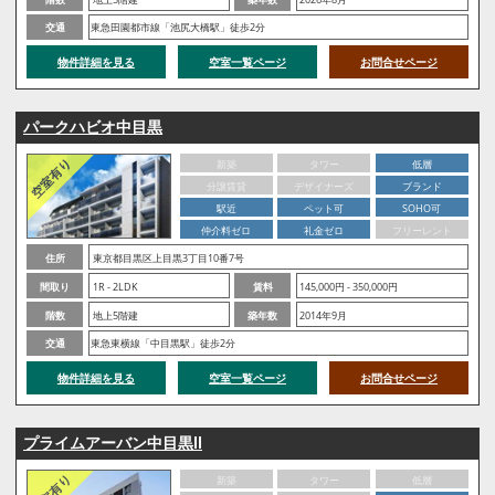
交通
東急田園都市線「池尻大橋駅」徒歩2分
物件詳細を見る
空室一覧ページ
お問合せページ
パークハビオ中目黒
新築
タワー
低層
分譲賃貸
デザイナーズ
ブランド
駅近
ペット可
SOHO可
仲介料ゼロ
礼金ゼロ
フリーレント
住所
東京都目黒区上目黒3丁目10番7号
間取り
1R - 2LDK
賃料
145,000円 - 350,000円
階数
地上5階建
築年数
2014年9月
交通
東急東横線「中目黒駅」徒歩2分
物件詳細を見る
空室一覧ページ
お問合せページ
プライムアーバン中目黒Ⅱ
新築
タワー
低層