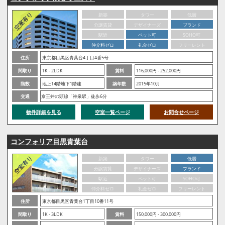
新築
タワー
低層
分譲賃貸
デザイナーズ
ブランド
駅近
ペット可
SOHO可
仲介料ゼロ
礼金ゼロ
フリーレント
住所
東京都目黒区青葉台4丁目4番5号
間取り
1K - 2LDK
賃料
116,000円 - 252,000円
階数
地上14階地下1階建
築年数
2015年10月
交通
京王井の頭線「神泉駅」徒歩6分
物件詳細を見る
空室一覧ページ
お問合せページ
コンフォリア目黒青葉台
新築
タワー
低層
分譲賃貸
デザイナーズ
ブランド
駅近
ペット可
SOHO可
仲介料ゼロ
礼金ゼロ
フリーレント
住所
東京都目黒区青葉台1丁目10番11号
間取り
1K - 3LDK
賃料
150,000円 - 300,000円