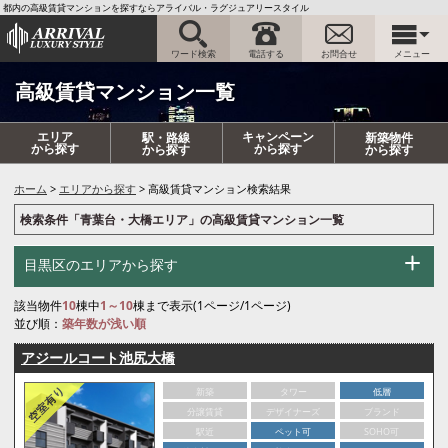
都内の高級賃貸マンションを探すならアライバル・ラグジュアリースタイル
ワード検索
電話する
お問合せ
メニュー
高級賃貸マンション一覧
エリア
キャンペーン
駅・路線
新築物件
から探す
から探す
から探す
から探す
ホーム
エリアから探す
高級賃貸マンション検索結果
検索条件「青葉台・大橋エリア」の高級賃貸マンション一覧
目黒区のエリアから探す
該当物件
10
棟中
1～10
棟まで表示(1ページ/1ページ)
並び順：
築年数が浅い順
アジールコート池尻大橋
新築
タワー
低層
分譲賃貸
デザイナーズ
ブランド
駅近
ペット可
SOHO可