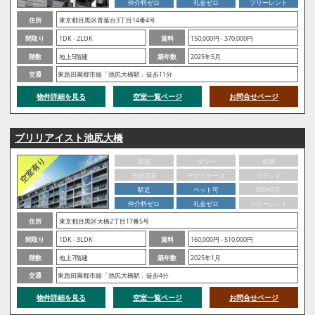
仲介料ゼロ
礼金ゼロ
フリーレント
住所
東京都目黒区青葉台3丁目14番4号
間取り
1DK - 2LDK
賃料
150,000円 - 370,000円
階数
地上5階建
築年数
2025年5月
交通
東急田園都市線「池尻大橋駅」徒歩11分
物件詳細を見る
空室一覧ページ
お問合せページ
ブリリアイスト池尻大橋
新築
タワー
低層
分譲賃貸
デザイナーズ
ブランド
駅近
ペット可
SOHO可
仲介料ゼロ
礼金ゼロ
フリーレント
住所
東京都目黒区大橋2丁目17番5号
間取り
1DK - 3LDK
賃料
160,000円 - 510,000円
階数
地上7階建
築年数
2025年1月
交通
東急田園都市線「池尻大橋駅」徒歩4分
物件詳細を見る
空室一覧ページ
お問合せページ