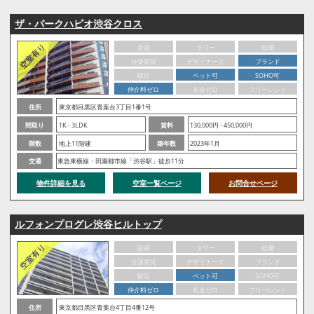
ザ・パークハビオ渋谷クロス
新築
タワー
低層
分譲賃貸
デザイナーズ
ブランド
駅近
ペット可
SOHO可
仲介料ゼロ
礼金ゼロ
フリーレント
住所
東京都目黒区青葉台3丁目1番1号
間取り
1K - 3LDK
賃料
130,000円 - 450,000円
階数
地上11階建
築年数
2023年1月
交通
東急東横線・田園都市線「渋谷駅」徒歩11分
物件詳細を見る
空室一覧ページ
お問合せページ
ルフォンプログレ渋谷ヒルトップ
新築
タワー
低層
分譲賃貸
デザイナーズ
ブランド
駅近
ペット可
SOHO可
仲介料ゼロ
礼金ゼロ
フリーレント
住所
東京都目黒区青葉台4丁目4番12号