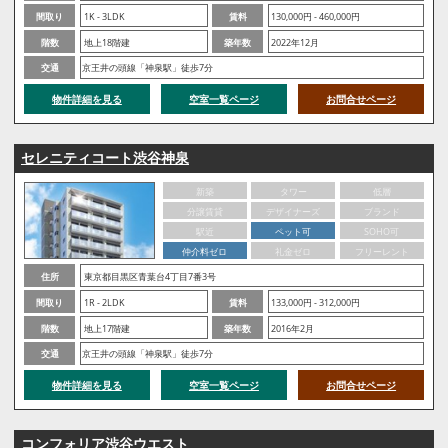
間取り
1K - 3LDK
賃料
130,000円 - 460,000円
階数
地上18階建
築年数
2022年12月
交通
京王井の頭線「神泉駅」徒歩7分
物件詳細を見る
空室一覧ページ
お問合せページ
セレニティコート渋谷神泉
新築
タワー
低層
分譲賃貸
デザイナーズ
ブランド
駅近
ペット可
SOHO可
仲介料ゼロ
礼金ゼロ
フリーレント
住所
東京都目黒区青葉台4丁目7番3号
間取り
1R - 2LDK
賃料
133,000円 - 312,000円
階数
地上17階建
築年数
2016年2月
交通
京王井の頭線「神泉駅」徒歩7分
物件詳細を見る
空室一覧ページ
お問合せページ
コンフォリア渋谷ウエスト