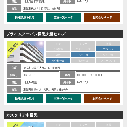
階数
地上3階地下1階建
築年数
2014年5月
交通
東急東横線「中目黒駅」徒歩8分
物件詳細を見る
空室一覧ページ
お問合せページ
プライムアーバン目黒大橋ヒルズ
新築
タワー
低層
分譲賃貸
デザイナーズ
ブランド
駅近
ペット可
SOHO可
仲介料ゼロ
礼金ゼロ
フリーレント
住所
東京都目黒区大橋2丁目4番16号
間取り
1K - 2LDK
賃料
109,000円 - 331,000円
階数
地上10階建
築年数
2008年3月
交通
東急田園都市線「池尻大橋駅」徒歩6分
物件詳細を見る
空室一覧ページ
お問合せページ
カスタリア中目黒
新築
タワー
低層