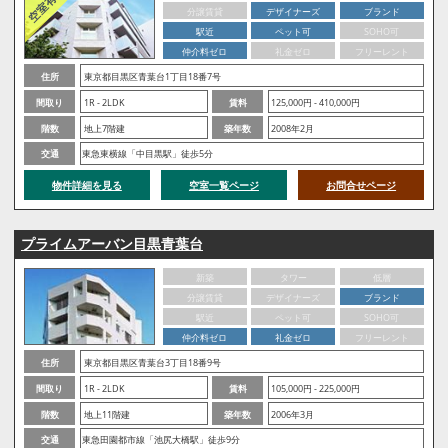
分譲賃貸
デザイナーズ
ブランド
駅近
ペット可
SOHO可
仲介料ゼロ
礼金ゼロ
フリーレント
住所
東京都目黒区青葉台1丁目18番7号
間取り
1R - 2LDK
賃料
125,000円 - 410,000円
階数
地上7階建
築年数
2008年2月
交通
東急東横線「中目黒駅」徒歩5分
物件詳細を見る
空室一覧ページ
お問合せページ
プライムアーバン目黒青葉台
新築
タワー
低層
分譲賃貸
デザイナーズ
ブランド
駅近
ペット可
SOHO可
仲介料ゼロ
礼金ゼロ
フリーレント
住所
東京都目黒区青葉台3丁目18番9号
間取り
1R - 2LDK
賃料
105,000円 - 225,000円
階数
地上11階建
築年数
2006年3月
交通
東急田園都市線「池尻大橋駅」徒歩9分