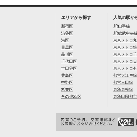
エリアから探す
人気の駅か
新宿区
JR山手線
渋谷区
JR総武中央
港区
東京メトロ丸
目黒区
東京メトロ銀
品川区
東京メトロ千
千代田区
東京メトロ日
世田谷区
東京メトロ有
豊島区
都営大江戸線
中野区
都営三田線
杉並区
東急東横線
その他23区
東急田園都市