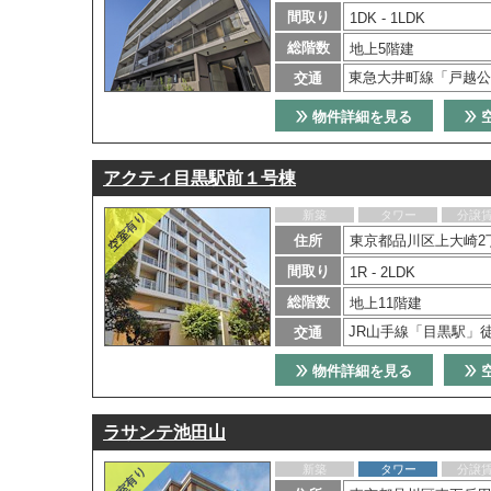
間取り
1DK - 1LDK
総階数
地上5階建
東急大井町線「戸越公
交通
物件詳細を見る
アクティ目黒駅前１号棟
新築
タワー
分譲
住所
東京都品川区上大崎2丁
間取り
1R - 2LDK
総階数
地上11階建
JR山手線「目黒駅」
交通
物件詳細を見る
ラサンテ池田山
新築
タワー
分譲