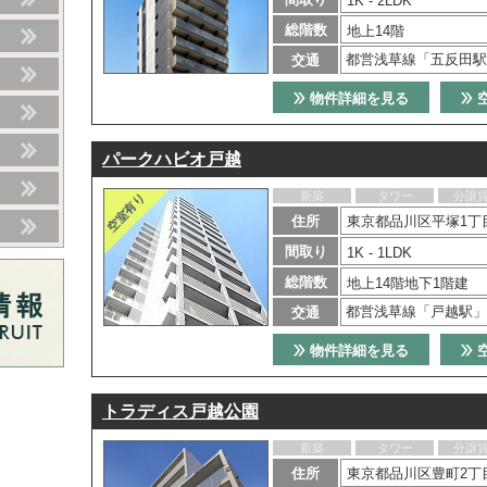
1K - 2LDK
総階数
地上14階
都営浅草線「五反田駅
交通
物件詳細を見る
パークハビオ戸越
新築
タワー
分譲
住所
東京都品川区平塚1丁目
間取り
1K - 1LDK
総階数
地上14階地下1階建
都営浅草線「戸越駅」
交通
物件詳細を見る
トラディス戸越公園
新築
タワー
分譲
住所
東京都品川区豊町2丁目