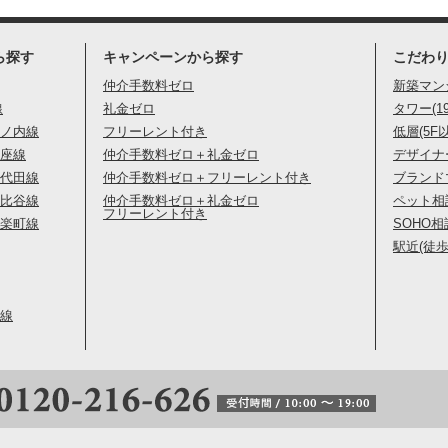
ら探す
キャンペーンから探す
こだわ
仲介手数料ゼロ
新築マン
線
礼金ゼロ
タワー(1
ノ内線
フリーレント付き
低層(5F
座線
仲介手数料ゼロ＋礼金ゼロ
デザイナ
代田線
仲介手数料ゼロ＋フリーレント付き
ブランド
比谷線
仲介手数料ゼロ＋礼金ゼロ
ペット相
フリーレント付き
楽町線
SOHO相
駅近(徒歩
線