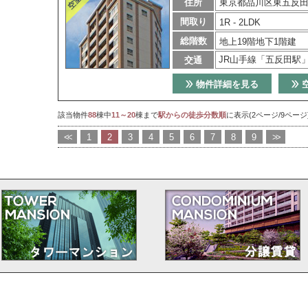
住所
東京都品川区東五反田5
間取り
1R - 2LDK
総階数
地上19階地下1階建
JR山手線「五反田駅
交通
物件詳細を見る
該当物件
88
棟中
11～20
棟まで
駅からの徒歩分数順
に表示(2ページ/9ページ
<<
1
2
3
4
5
6
7
8
9
>>