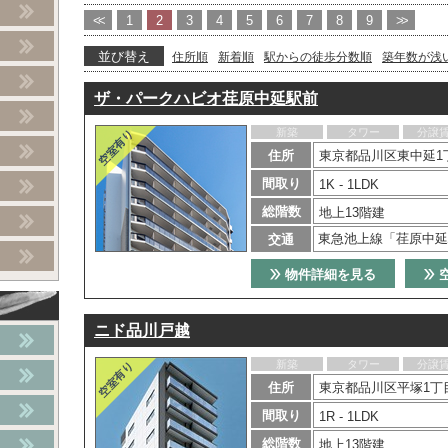
<<
1
2
3
4
5
6
7
8
9
>>
並び替え
住所順
新着順
駅からの徒歩分数順
築年数が浅
ザ・パークハビオ荏原中延駅前
新築
タワー
分譲
住所
東京都品川区東中延1丁
間取り
1K - 1LDK
総階数
地上13階建
東急池上線「荏原中延
交通
物件詳細を見る
ニド品川戸越
新築
タワー
分譲
住所
東京都品川区平塚1丁目
間取り
1R - 1LDK
総階数
地上13階建