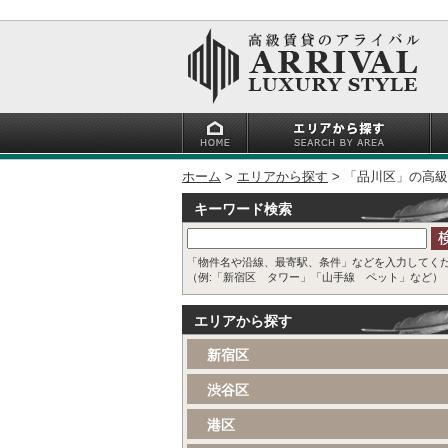
ホーム
エリアから探す
「品川区」の高級
キーワード検索
「物件名や沿線、最寄駅、条件」などを入力してく
（例:「新宿区 タワー」「山手線 ペット」など）
エリアから探す
新宿区
渋谷区
港区