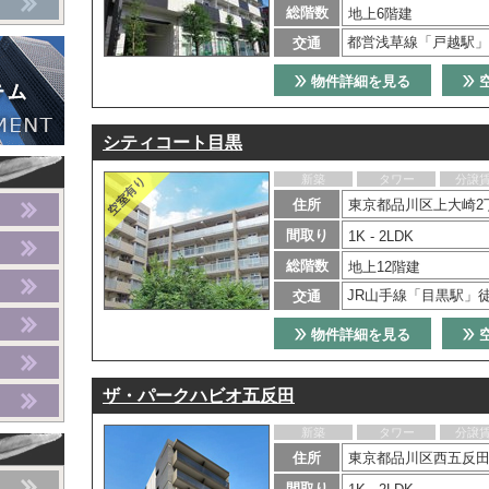
総階数
地上6階建
都営浅草線「戸越駅」
交通
物件詳細を見る
シティコート目黒
新築
タワー
分譲
住所
東京都品川区上大崎2丁
間取り
1K - 2LDK
総階数
地上12階建
JR山手線「目黒駅」
交通
物件詳細を見る
ザ・パークハビオ五反田
新築
タワー
分譲
住所
東京都品川区西五反田2
間取り