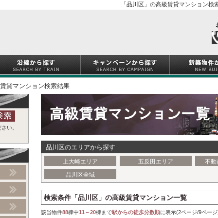
「品川区」の高級賃貸マンション検索
賃貸マンション検索結果
ださい。
品川区のエリアから探す
上大崎エリア
五反田エリア
不動
品川区全域
検索条件「品川区」の高級賃貸マンション一覧
該当物件
88
棟中
11～20
棟まで
駅からの徒歩分数順
に表示(2ページ/9ページ