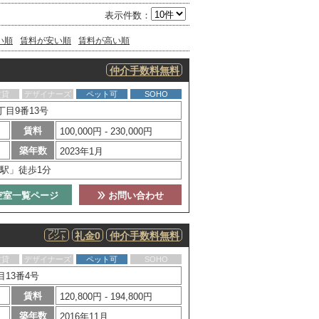
表示件数：
い順
賃料が安い順
賃料が高い順
仲介手数料無料
賃貸
デザイナーズ
ペット可
SOHO
目9番13号
賃料
100,000円 - 230,000円
築年数
2023年1月
駅」徒歩1分
空室一覧ページ
お問い合わせ
フリー
礼金0
仲介手数料無料
レント
賃貸
デザイナーズ
ペット可
SOHO
13番4号
賃料
120,800円 - 194,800円
築年数
2016年11月