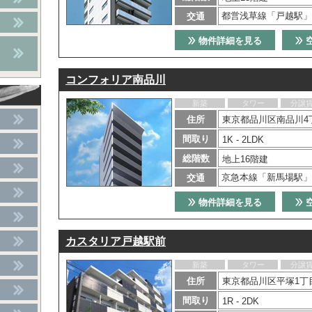
都営浅草線「戸越駅」
交通
物件詳細を見る
コンフォリア南品川
新築
タワー
分譲
住所
東京都品川区南品川4
間取り
1K - 2LDK
総階数
地上16階建
京急本線「新馬場駅」
交通
物件詳細を見る
カスタリア戸越駅前
新築
タワー
分譲
住所
東京都品川区平塚1丁目
間取り
1R - 2DK