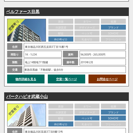
ベルファース目黒
新築
タワー
低層
分譲賃貸
デザイナーズ
ブランド
駅近
ペット可
SOHO可
仲介料ゼロ
礼金ゼロ
フリーレント
住所
東京都品川区西五反田3丁目16番1号
間取り
1K - 1LDK
賃料
94,000円 - 265,000円
階数
地上14階地下1階建
築年数
2010年2月
交通
東急目黒線「不動前駅」徒歩6分
物件詳細を見る
空室一覧ページ
お問合せページ
パークハビオ武蔵小山
新築
タワー
低層
分譲賃貸
デザイナーズ
ブランド
駅近
ペット可
SOHO可
仲介料ゼロ
礼金ゼロ
フリーレント
住所
東京都品川区荏原3丁目8番13号