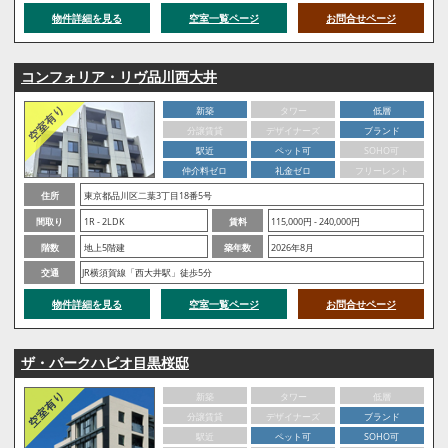
物件詳細を見る
空室一覧ページ
お問合せページ
コンフォリア・リヴ品川西大井
新築
タワー
低層
分譲賃貸
デザイナーズ
ブランド
駅近
ペット可
SOHO可
仲介料ゼロ
礼金ゼロ
フリーレント
住所
東京都品川区二葉3丁目18番5号
間取り
1R - 2LDK
賃料
115,000円 - 240,000円
階数
地上5階建
築年数
2026年8月
交通
JR横須賀線「西大井駅」徒歩5分
物件詳細を見る
空室一覧ページ
お問合せページ
ザ・パークハビオ目黒桜邸
新築
タワー
低層
分譲賃貸
デザイナーズ
ブランド
駅近
ペット可
SOHO可