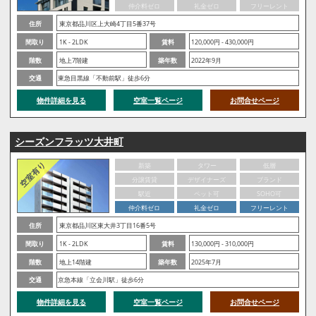
仲介料ゼロ
礼金ゼロ
フリーレント
住所
東京都品川区上大崎4丁目5番37号
間取り
1K - 2LDK
賃料
120,000円 - 430,000円
階数
地上7階建
築年数
2022年9月
交通
東急目黒線「不動前駅」徒歩6分
物件詳細を見る
空室一覧ページ
お問合せページ
シーズンフラッツ大井町
新築
タワー
低層
分譲賃貸
デザイナーズ
ブランド
駅近
ペット可
SOHO可
仲介料ゼロ
礼金ゼロ
フリーレント
住所
東京都品川区東大井3丁目16番5号
間取り
1K - 2LDK
賃料
130,000円 - 310,000円
階数
地上14階建
築年数
2025年7月
交通
京急本線「立会川駅」徒歩6分
物件詳細を見る
空室一覧ページ
お問合せページ