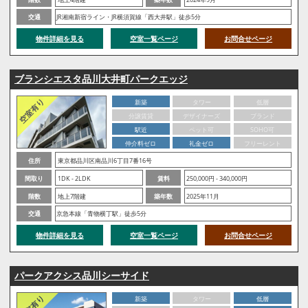
交通
JR湘南新宿ライン・JR横須賀線「西大井駅」徒歩5分
物件詳細を見る
空室一覧ページ
お問合せページ
ブランシエスタ品川大井町パークエッジ
新築
タワー
低層
分譲賃貸
デザイナーズ
ブランド
駅近
ペット可
SOHO可
仲介料ゼロ
礼金ゼロ
フリーレント
住所
東京都品川区南品川6丁目7番16号
間取り
1DK - 2LDK
賃料
250,000円 - 340,000円
階数
地上7階建
築年数
2025年11月
交通
京急本線「青物横丁駅」徒歩5分
物件詳細を見る
空室一覧ページ
お問合せページ
パークアクシス品川シーサイド
新築
タワー
低層