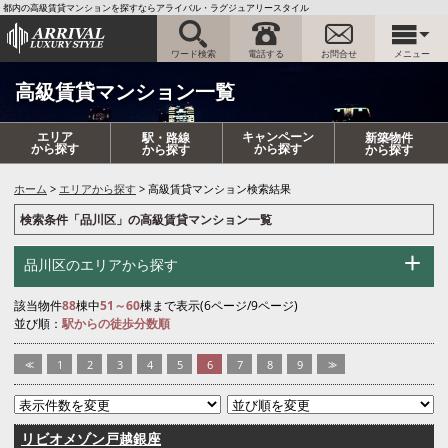
都内の高級賃貸マンションを探すならアライバル・ラグジュアリースタイル
ワード検索
電話する
お問合せ
メニュー
高級賃貸マンション一覧
エリア
キャンペーン
駅・路線
新築物件
から探す
から探す
から探す
から探す
ホーム
エリアから探す
高級賃貸マンション検索結果
検索条件「品川区」の高級賃貸マンション一覧
品川区のエリアから探す
該当物件
88
棟中
51～60
棟まで表示(6ページ/9ページ)
並び順：
駅からの徒歩分数順
<<
1
2
3
4
5
6
7
8
9
>>
リビオメゾン戸越銀座