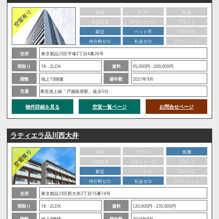
新築
タワー
低層
分譲賃貸
デザイナーズ
ブランド
駅近
ペット可
SOHO可
仲介料ゼロ
礼金ゼロ
フリーレント
住所
東京都品川区平塚2丁目4番26号
間取り
1K - 2LDK
賃料
95,000円 - 200,000円
階数
地上15階建
築年数
2021年9月
交通
東急池上線「戸越銀座駅」徒歩5分
物件詳細を見る
空室一覧ページ
お問合せページ
ラティエラ品川西大井
新築
タワー
低層
分譲賃貸
デザイナーズ
ブランド
駅近
ペット可
SOHO可
仲介料ゼロ
礼金ゼロ
フリーレント
住所
東京都品川区西大井2丁目16番14号
間取り
1K - 2LDK
賃料
120,000円 - 235,000円
階数
地上4階建
築年数
2024年9月