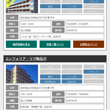
分譲賃貸
デザイナーズ
ブランド
駅近
ペット可
SOHO可
仲介料ゼロ
礼金ゼロ
フリーレント
住所
東京都品川区東品川4丁目7番10号
間取り
1LDK - 3LDK
賃料
150,000円 - 310,000円
階数
地上5階建
築年数
2026年7月
交通
りんかい線「品川シーサイド駅」徒歩5分
物件詳細を見る
空室一覧ページ
お問合せページ
コンフォリア・リヴ南品川
新築
タワー
低層
分譲賃貸
デザイナーズ
ブランド
駅近
ペット可
SOHO可
仲介料ゼロ
礼金ゼロ
フリーレント
住所
東京都品川区南品川3丁目6番14号
間取り
1DK - 2LDK
賃料
170,000円 - 190,000円
階数
地上10階建
築年数
2025年3月
交通
京急本線「青物横丁駅」徒歩5分