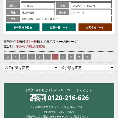
間取り
1K - 1LDK
賃料
104,000円 - 173,000円
階数
地上14階建
築年数
2011年11月
交通
東急目黒線「武蔵小山駅」徒歩6分
物件詳細を見る
空室一覧ページ
お問合せページ
該当物件
88
棟中
51～60
棟まで表示(6ページ/9ページ)
並び順：
駅からの徒歩分数順
<<
1
2
3
4
5
6
7
8
9
>>
お問い合わせは下記のフリーコールからどうぞ
0120-216-626
上記の電話番号をプッシュしてお電話ください。
[受付時間] 10:00～19:00
※繋がりにくい場合は
03-5343-6030
へお電話ください。