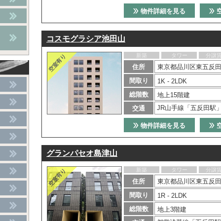
物件詳細を見る
コスモグラシア池田山
新築
タワー
分譲
住所
東京都品川区東五反田5
間取り
1K - 2LDK
総階数
地上15階建
JR山手線「五反田駅
交通
物件詳細を見る
グランパセオ島津山
新築
タワー
分譲
住所
東京都品川区東五反田3
間取り
1R - 2LDK
総階数
地上3階建