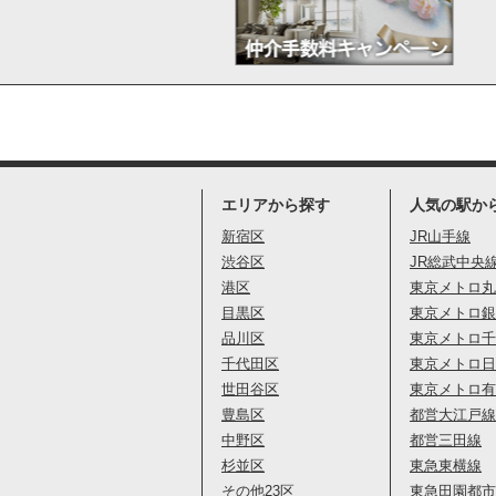
エリアから探す
人気の駅か
新宿区
JR山手線
渋谷区
JR総武中央
港区
東京メトロ丸
目黒区
東京メトロ銀
品川区
東京メトロ千
千代田区
東京メトロ日
世田谷区
東京メトロ有
豊島区
都営大江戸線
中野区
都営三田線
杉並区
東急東横線
その他23区
東急田園都市