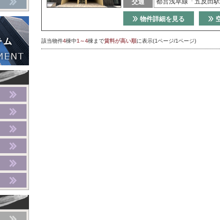
都営浅草線「五反田駅
交通
物件詳細を見る
該当物件
4
棟中
1～4
棟まで
賃料が高い順
に表示(1ページ/1ページ)