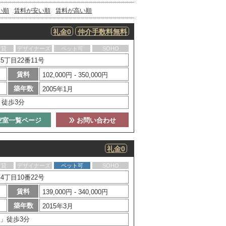
い順
賃料が安い順
賃料が高い順
礼金0
仲介手数料無料
賃貸
デザイナーズ
ペット可
SOHO
丁目22番11号
賃料
102,000円 - 350,000円
築年数
2005年1月
」徒歩3分
空室一覧ページ
お問い合わせ
礼金0
賃貸
デザイナーズ
ペット可
SOHO
丁目10番22号
賃料
139,000円 - 340,000円
築年数
2015年3月
」徒歩3分