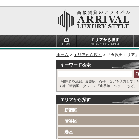
ホーム
エリアから探す
「五反田エリア」
キーワード検索
「物件名や沿線、最寄駅、条件」などを入力してく
（例:「新宿区 タワー」「山手線 ペット」など）
エリアから探す
新宿区
渋谷区
港区