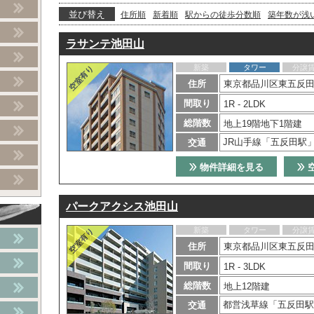
並び替え
住所順
新着順
駅からの徒歩分数順
築年数が浅
ラサンテ池田山
新築
タワー
分譲
住所
東京都品川区東五反田5
間取り
1R - 2LDK
総階数
地上19階地下1階建
JR山手線「五反田駅
交通
物件詳細を見る
パークアクシス池田山
新築
タワー
分譲
住所
東京都品川区東五反田4
間取り
1R - 3LDK
総階数
地上12階建
都営浅草線「五反田駅
交通