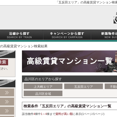
「五反田エリア」の高級賃貸マンション検索
の高級賃貸マンション検索結果
ださい。
品川区のエリアから探す
上大崎エリア
五反田エリア
不動
品川区全域
検索条件「五反田エリア」の高級賃貸マンション一覧
該当物件
4
棟中
1～4
棟まで
賃料が高い順
に表示(1ページ/1ページ)