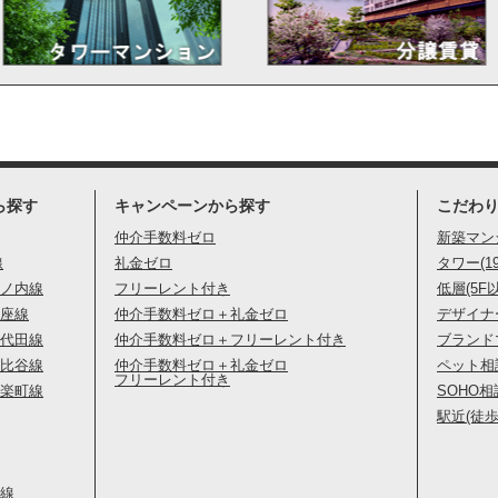
ら探す
キャンペーンから探す
こだわ
仲介手数料ゼロ
新築マン
線
礼金ゼロ
タワー(1
ノ内線
フリーレント付き
低層(5F
座線
仲介手数料ゼロ＋礼金ゼロ
デザイナ
代田線
仲介手数料ゼロ＋フリーレント付き
ブランド
比谷線
仲介手数料ゼロ＋礼金ゼロ
ペット相
フリーレント付き
楽町線
SOHO相
駅近(徒歩
線