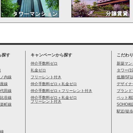
ら探す
キャンペーンから探す
こだわ
仲介手数料ゼロ
新築マン
線
礼金ゼロ
タワー(1
ノ内線
フリーレント付き
低層(5F
座線
仲介手数料ゼロ＋礼金ゼロ
デザイナ
代田線
仲介手数料ゼロ＋フリーレント付き
ブランド
比谷線
仲介手数料ゼロ＋礼金ゼロ
ペット相
フリーレント付き
楽町線
SOHO相
駅近(徒歩
線