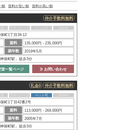
い順
賃料が安い順
賃料が高い順
仲介手数料無料
賃貸
デザイナーズ
ペット可
SOHO
町1丁目34-12
賃料
135,000円 - 235,000円
築年数
2019年5月
神保町駅」徒歩3分
空室一覧ページ
お問い合わせ
礼金0
仲介手数料無料
賃貸
デザイナーズ
ペット可
SOHO
保町1丁目42番2号
賃料
113,000円 - 269,000円
築年数
2005年7月
神保町駅」徒歩3分