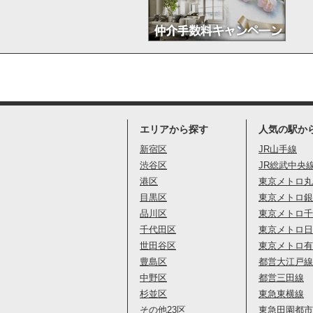
エリアから探す
人気の駅か
新宿区
JR山手線
渋谷区
JR総武中央
港区
東京メトロ丸
目黒区
東京メトロ銀
品川区
東京メトロ千
千代田区
東京メトロ日
世田谷区
東京メトロ有
豊島区
都営大江戸線
中野区
都営三田線
杉並区
東急東横線
その他23区
東急田園都市