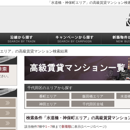
「水道橋・神保町エリア」の高級賃貸マンション検索
エリア」の高級賃貸マンション検索結果
ださい。
千代田区のエリアから探す
番町エリア
飯田橋エリア
水道
神田エリア
千代田区全域
検索条件「水道橋・神保町エリア」の高級賃貸マンショ
該当物件
7
棟中
1～7
棟まで
新着順
に表示(1ページ/1ページ)