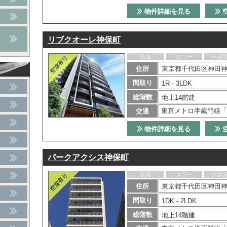
物件詳細を見る
リブクオーレ神保町
新築
タワー
分譲
住所
東京都千代田区神田神
間取り
1R - 3LDK
総階数
地上14階建
東京メトロ半蔵門線「
交通
物件詳細を見る
パークアクシス神保町
新築
タワー
分譲
住所
東京都千代田区神田神
間取り
1DK - 2LDK
総階数
地上14階建