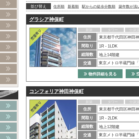
並び替え
住所順
新着順
駅からの徒歩分数順
築年数が浅
グラシア神保町
新築
タワー
分譲
住所
東京都千代田区神田神保
間取り
1R - 1LDK
総階数
地上14階建
東京メトロ半蔵門線「
交通
物件詳細を見る
コンフォリア神田神保町
新築
タワー
分譲
住所
東京都千代田区神田神
間取り
1R - 2LDK
総階数
地上12階建
東京メトロ半蔵門線「
交通