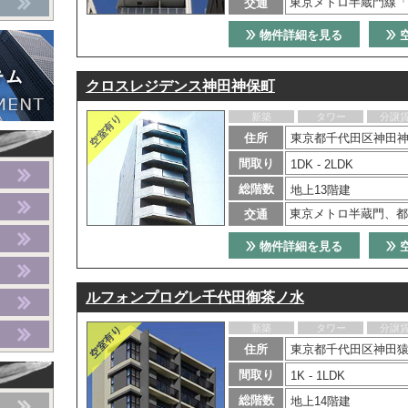
東京メトロ半蔵門線「
交通
物件詳細を見る
クロスレジデンス神田神保町
新築
タワー
分譲
住所
東京都千代田区神田神
間取り
1DK - 2LDK
総階数
地上13階建
東京メトロ半蔵門、都
交通
物件詳細を見る
ルフォンプログレ千代田御茶ノ水
新築
タワー
分譲
住所
東京都千代田区神田猿
間取り
1K - 1LDK
総階数
地上14階建