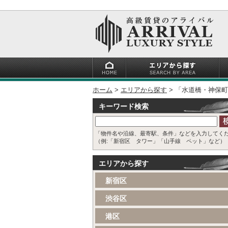
ホーム
エリアから探す
「水道橋・神保町
キーワード検索
「物件名や沿線、最寄駅、条件」などを入力してく
（例:「新宿区 タワー」「山手線 ペット」など）
エリアから探す
新宿区
渋谷区
港区