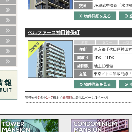
JR総武中央線「水道
交通
物件詳細を見る
ベルファース神田神保町
新築
タワー
分譲
住所
東京都千代田区神田神
間取り
1DK - 1LDK
総階数
地上13階建
東京メトロ半蔵門線「
交通
物件詳細を見る
該当物件
7
棟中
1～7
棟まで
新着順
に表示(1ページ/1ページ)