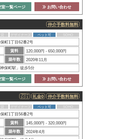
空室一覧ページ
お問い合わせ
仲介手数料無料
賃貸
デザイナーズ
ペット可
SOHO
保町1丁目62番2号
賃料
120,000円 - 650,000円
築年数
2020年11月
神保町駅」徒歩5分
空室一覧ページ
お問い合わせ
フリー
礼金0
仲介手数料無料
レント
賃貸
デザイナーズ
ペット可
SOHO
保町1丁目56番2号
賃料
145,000円 - 320,000円
築年数
2024年4月