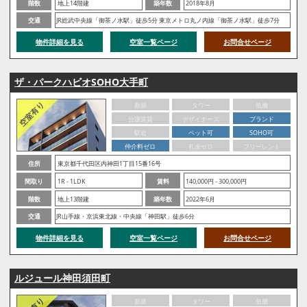
階数
地上14階建
築年数
2018年8月
交通
JR総武中央線「御茶ノ水駅」徒歩5分 東京メトロ丸ノ内線「御茶ノ水駅」徒歩7分
物件詳細を見る
空室一覧ページ
お問合せページ
ザ・パークハビオSOHO大手町
新築
タワー
低層
分譲賃貸
デザイナーズ
ブランド
駅近
ペット可
SOHO可
仲介料ゼロ
礼金ゼロ
フリーレント
住所
東京都千代田区内神田1丁目15番16号
間取り
1R - 1LDK
賃料
140,000円 - 300,000円
階数
地上13階建
築年数
2022年6月
交通
JR山手線・京浜東北線・中央線「神田駅」徒歩6分
物件詳細を見る
空室一覧ページ
お問合せページ
ルジュール神田須田町
新築
タワー
低層