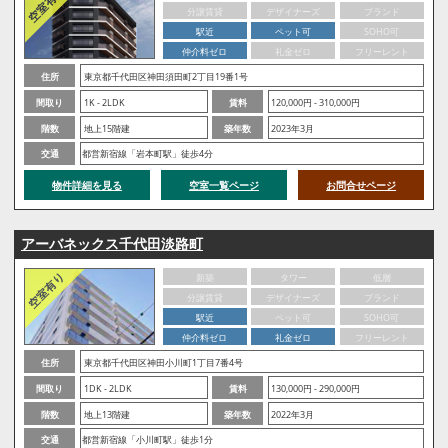
分譲賃貸
デザイナーズ
ブランド
駅近
ペット可
SOHO可
仲介料ゼロ
礼金ゼロ
フリーレント
住所
東京都千代田区神田須田町2丁目19番1号
間取り
1K - 2LDK
賃料
120,000円 - 310,000円
階数
地上15階建
築年数
2023年3月
交通
都営新宿線「岩本町駅」徒歩4分
物件詳細を見る
空室一覧ページ
お問合せページ
アーバネックス千代田淡路町
新築
タワー
低層
分譲賃貸
デザイナーズ
ブランド
駅近
ペット可
SOHO可
仲介料ゼロ
礼金ゼロ
フリーレント
住所
東京都千代田区神田小川町1丁目7番4号
間取り
1DK - 2LDK
賃料
130,000円 - 290,000円
階数
地上13階建
築年数
2022年3月
交通
都営新宿線「小川町駅」徒歩1分