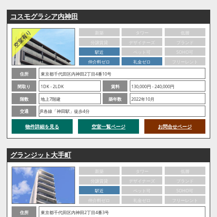
コスモグラシア内神田
新築
タワー
低層
分譲賃貸
デザイナーズ
ブランド
駅近
ペット可
SOHO可
仲介料ゼロ
礼金ゼロ
フリーレント
住所
東京都千代田区内神田2丁目4番10号
間取り
1DK - 2LDK
賃料
130,000円 - 240,000円
階数
地上7階建
築年数
2022年10月
交通
JR各線「神田駅」徒歩4分
物件詳細を見る
空室一覧ページ
お問合せページ
グランジット大手町
新築
タワー
低層
分譲賃貸
デザイナーズ
ブランド
駅近
ペット可
SOHO可
仲介料ゼロ
礼金ゼロ
フリーレント
住所
東京都千代田区内神田2丁目4番3号