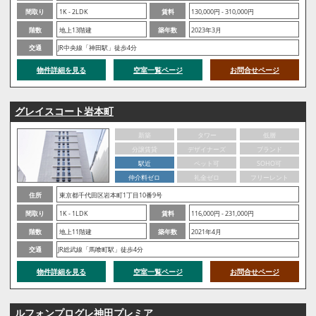
間取り
1K - 2LDK
賃料
130,000円 - 310,000円
階数
地上13階建
築年数
2023年3月
交通
JR中央線「神田駅」徒歩4分
物件詳細を見る
空室一覧ページ
お問合せページ
グレイスコート岩本町
新築
タワー
低層
分譲賃貸
デザイナーズ
ブランド
駅近
ペット可
SOHO可
仲介料ゼロ
礼金ゼロ
フリーレント
住所
東京都千代田区岩本町1丁目10番9号
間取り
1K - 1LDK
賃料
116,000円 - 231,000円
階数
地上11階建
築年数
2021年4月
交通
JR総武線「馬喰町駅」徒歩4分
物件詳細を見る
空室一覧ページ
お問合せページ
ルフォンプログレ神田プレミア