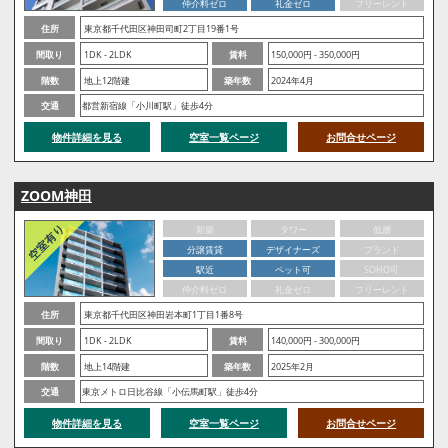
仲介料ゼロ
礼金ゼロ
フリーレント
住所
東京都千代田区神田司町2丁目19番1号
間取り
1DK - 2LDK
賃料
150,000円 - 350,000円
階数
地上12階建
築年数
2024年4月
交通
都営新宿線「小川町駅」徒歩4分
物件詳細を見る
空室一覧ページ
お問合せページ
ZOOM神田
新築
タワー
低層
分譲賃貸
デザイナーズ
ブランド
駅近
ペット可
SOHO可
仲介料ゼロ
礼金ゼロ
フリーレント
住所
東京都千代田区神田岩本町1丁目1番8号
間取り
1DK - 2LDK
賃料
140,000円 - 300,000円
階数
地上14階建
築年数
2025年2月
交通
東京メトロ日比谷線「小伝馬町駅」徒歩4分
物件詳細を見る
空室一覧ページ
お問合せページ