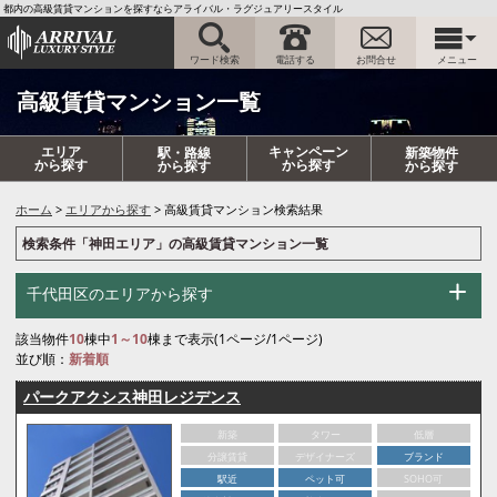
都内の高級賃貸マンションを探すならアライバル・ラグジュアリースタイル
ワード検索
電話する
お問合せ
メニュー
高級賃貸マンション一覧
エリア
キャンペーン
駅・路線
新築物件
から探す
から探す
から探す
から探す
ホーム
エリアから探す
高級賃貸マンション検索結果
検索条件「神田エリア」の高級賃貸マンション一覧
千代田区のエリアから探す
該当物件
10
棟中
1～10
棟まで表示(1ページ/1ページ)
並び順：
新着順
パークアクシス神田レジデンス
新築
タワー
低層
分譲賃貸
デザイナーズ
ブランド
駅近
ペット可
SOHO可