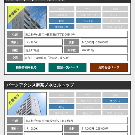
新築
タワー
低層
分譲賃貸
デザイナーズ
ブランド
駅近
ペット可
SOHO可
仲介料ゼロ
礼金ゼロ
フリーレント
住所
東京都千代田区神田須田町1丁目20番1号
間取り
1K - 2LDK
賃料
140,000円 - 260,000円
階数
地上12階建
築年数
2023年3月
交通
東京メトロ銀座線「神田駅」徒歩3分
物件詳細を見る
空室一覧ページ
お問合せページ
パークアクシス御茶ノ水ヒルトップ
新築
タワー
低層
分譲賃貸
デザイナーズ
ブランド
駅近
ペット可
SOHO可
仲介料ゼロ
礼金ゼロ
フリーレント
住所
東京都千代田区神田駿河台2丁目9番6号
間取り
1R - 2LDK
賃料
117,000円 - 225,000円