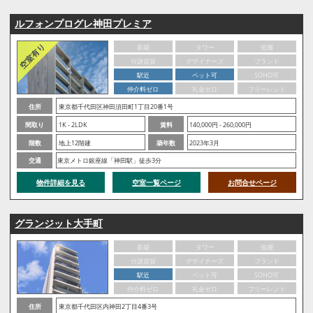
ルフォンプログレ神田プレミア
新築
タワー
低層
分譲賃貸
デザイナーズ
ブランド
駅近
ペット可
SOHO可
仲介料ゼロ
礼金ゼロ
フリーレント
住所
東京都千代田区神田須田町1丁目20番1号
間取り
1K - 2LDK
賃料
140,000円 - 260,000円
階数
地上12階建
築年数
2023年3月
交通
東京メトロ銀座線「神田駅」徒歩3分
物件詳細を見る
空室一覧ページ
お問合せページ
グランジット大手町
新築
タワー
低層
分譲賃貸
デザイナーズ
ブランド
駅近
ペット可
SOHO可
仲介料ゼロ
礼金ゼロ
フリーレント
住所
東京都千代田区内神田2丁目4番3号