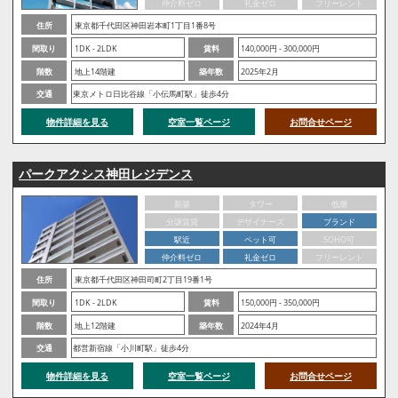
仲介料ゼロ
礼金ゼロ
フリーレント
住所
東京都千代田区神田岩本町1丁目1番8号
間取り
1DK - 2LDK
賃料
140,000円 - 300,000円
階数
地上14階建
築年数
2025年2月
交通
東京メトロ日比谷線「小伝馬町駅」徒歩4分
物件詳細を見る
空室一覧ページ
お問合せページ
パークアクシス神田レジデンス
新築
タワー
低層
分譲賃貸
デザイナーズ
ブランド
駅近
ペット可
SOHO可
仲介料ゼロ
礼金ゼロ
フリーレント
住所
東京都千代田区神田司町2丁目19番1号
間取り
1DK - 2LDK
賃料
150,000円 - 350,000円
階数
地上12階建
築年数
2024年4月
交通
都営新宿線「小川町駅」徒歩4分
物件詳細を見る
空室一覧ページ
お問合せページ