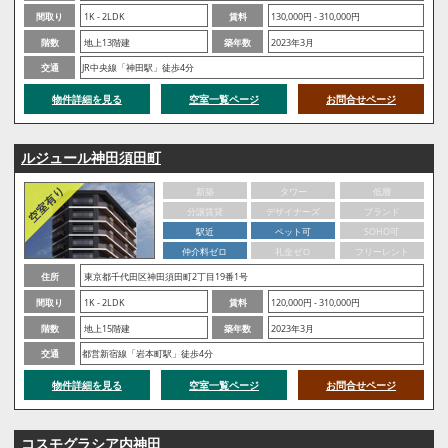
間取り
1K - 2LDK
賃料
130,000円 - 310,000円
階数
地上13階建
築年数
2023年3月
交通
JR中央線「神田駅」徒歩4分
物件詳細を見る
空室一覧ページ
お問合せページ
ルジュール神田須田町
新築
タワー
低層
分譲賃貸
デザイナーズ
ブランド
駅近
ペット可
SOHO可
仲介料ゼロ
礼金ゼロ
フリーレント
住所
東京都千代田区神田須田町2丁目19番1号
間取り
1K - 2LDK
賃料
120,000円 - 310,000円
階数
地上15階建
築年数
2023年3月
交通
都営新宿線「岩本町駅」徒歩4分
物件詳細を見る
空室一覧ページ
お問合せページ
コスモグラシア内神田