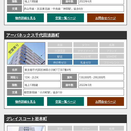
階数
地上13階建
築年数
2022年6月
交通
JR山手線・京浜東北線・中央線「神田駅」徒歩6分
物件詳細を見る
空室一覧ページ
お問合せページ
アーバネックス千代田淡路町
新築
タワー
低層
分譲賃貸
デザイナーズ
ブランド
駅近
ペット可
SOHO可
仲介料ゼロ
礼金ゼロ
フリーレント
住所
東京都千代田区神田小川町1丁目7番4号
間取り
1DK - 2LDK
賃料
130,000円 - 290,000円
階数
地上13階建
築年数
2022年3月
交通
都営新宿線「小川町駅」徒歩1分
物件詳細を見る
空室一覧ページ
お問合せページ
グレイスコート岩本町
新築
タワー
低層