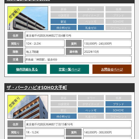
新築
タワー
低層
分譲賃貸
デザイナーズ
ブランド
駅近
ペット可
SOHO可
仲介料ゼロ
礼金ゼロ
フリーレント
住所
東京都千代田区内神田2丁目4番10号
間取り
1DK - 2LDK
賃料
130,000円 - 240,000円
階数
地上7階建
築年数
2022年10月
交通
JR各線「神田駅」徒歩4分
物件詳細を見る
空室一覧ページ
お問合せページ
ザ・パークハビオSOHO大手町
新築
タワー
低層
分譲賃貸
デザイナーズ
ブランド
駅近
ペット可
SOHO可
仲介料ゼロ
礼金ゼロ
フリーレント
住所
東京都千代田区内神田1丁目15番16号
間取り
1R - 1LDK
賃料
140,000円 - 300,000円