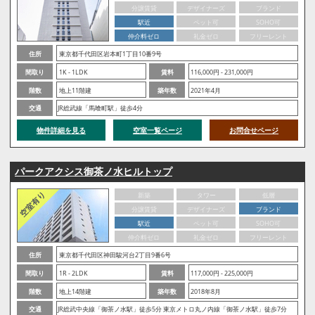
分譲賃貸
デザイナーズ
ブランド
駅近
ペット可
SOHO可
仲介料ゼロ
礼金ゼロ
フリーレント
住所
東京都千代田区岩本町1丁目10番9号
間取り
1K - 1LDK
賃料
116,000円 - 231,000円
階数
地上11階建
築年数
2021年4月
交通
JR総武線「馬喰町駅」徒歩4分
物件詳細を見る
空室一覧ページ
お問合せページ
パークアクシス御茶ノ水ヒルトップ
新築
タワー
低層
分譲賃貸
デザイナーズ
ブランド
駅近
ペット可
SOHO可
仲介料ゼロ
礼金ゼロ
フリーレント
住所
東京都千代田区神田駿河台2丁目9番6号
間取り
1R - 2LDK
賃料
117,000円 - 225,000円
階数
地上14階建
築年数
2018年8月
交通
JR総武中央線「御茶ノ水駅」徒歩5分 東京メトロ丸ノ内線「御茶ノ水駅」徒歩7分