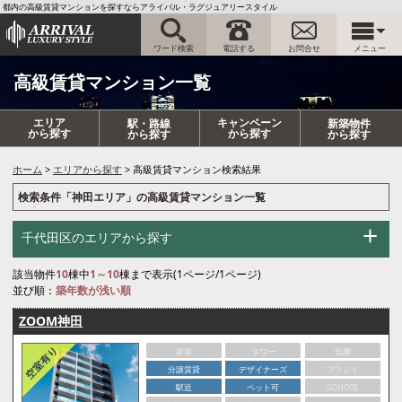
都内の高級賃貸マンションを探すならアライバル・ラグジュアリースタイル
ワード検索
電話する
お問合せ
メニュー
高級賃貸マンション一覧
エリア
キャンペーン
駅・路線
新築物件
から探す
から探す
から探す
から探す
ホーム
エリアから探す
高級賃貸マンション検索結果
検索条件「神田エリア」の高級賃貸マンション一覧
千代田区のエリアから探す
該当物件
10
棟中
1～10
棟まで表示(1ページ/1ページ)
並び順：
築年数が浅い順
ZOOM神田
新築
タワー
低層
分譲賃貸
デザイナーズ
ブランド
駅近
ペット可
SOHO可