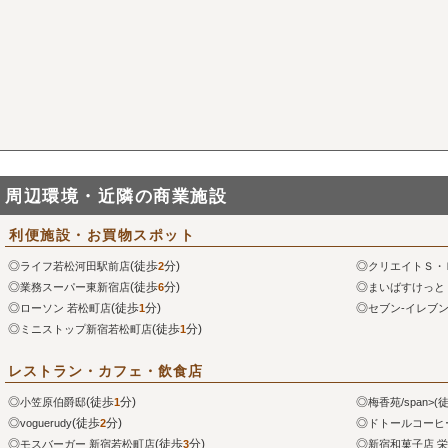
周辺環境・近隣の商業施設
利便施設・お買物スポット
◎
(徒歩
分)
◎
ライフ若松河田駅前店
2
クリエイトＳ・
◎
(徒歩
分)
◎
業務スーパー東新宿店
6
まいばすけっと
◎
(徒歩
分)
◎
ローソン 若松町店
1
セブン-イレブ
◎
(徒歩
分)
ミニストップ新宿若松町店
1
レストラン・カフェ・飲食店
◎
(徒歩
分)
◎
小笠原伯爵邸
1
梅香苑/span>(
◎
(徒歩
分)
◎
voguerudy
2
ドトールコーヒ
◎
(徒歩
分)
◎
モスバーガー 新宿若松町店
3
新宿和菓子店 