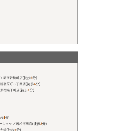
(徒歩
分)
Ｄ 新宿若松町店
5
(徒歩
分)
 新宿原町３丁目店
6
(徒歩
分)
ン新宿余丁町店
1
徒歩
1
分)
(徒歩
分)
ーショップ 若松河田店
2
(徒歩
分)
栄光堂
4