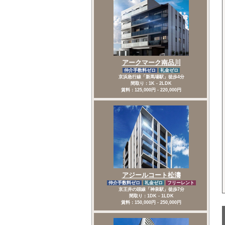
アークマーク南品川
仲介手数料ゼロ
礼金ゼロ
京浜急行線「新馬場駅」徒歩4分
間取り：1K - 2LDK
賃料：125,000円 - 220,000円
アジールコート松濤
仲介手数料ゼロ
礼金ゼロ
フリーレント
京王井の頭線「神泉駅」徒歩7分
間取り：1DK - 1LDK
賃料：150,000円 - 250,000円