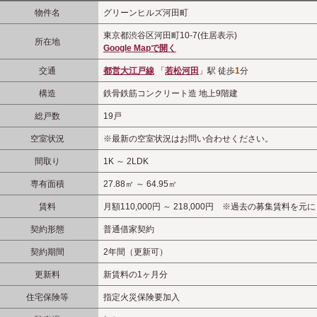
物件名
グリーンヒルズ河田町
東京都渋谷区河田町10-7(住居表示)
所在地
Google Mapで開く
交通
都営大江戸線
「
若松河田
」駅 徒歩
1
分
構造
鉄骨鉄筋コンクリート造 地上9階建
総戸数
19戸
空室状況
※最新の空室状況はお問い合わせください。
間取り
1K ～ 2LDK
専有面積
27.88㎡ ～ 64.95㎡
賃料
月額110,000円 ～ 218,000円 ※過去の募集賃料
契約形態
普通借家契約
契約期間
2年間（更新可）
更新料
新賃料の1ヶ月分
住宅保険等
指定火災保険要加入