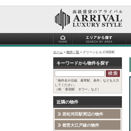
ホーム
物件一覧
グリーンヒルズ河田町
キーワードから物件を探す
「物件名や沿線、最寄駅、条件」などを入力
してください。
（例:「新宿駅 タワー」など）
近隣の物件
若松河田駅周辺の物件
都営大江戸線の物件