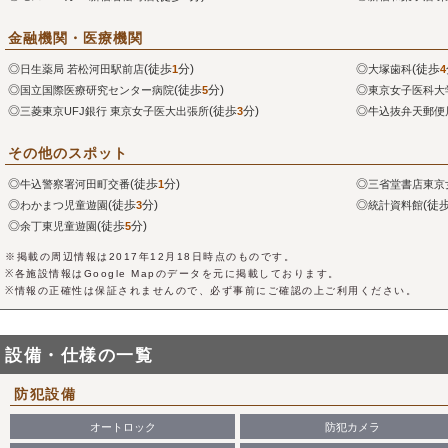
金融機関・医療機関
◎
(徒歩
分)
◎
(徒歩
日生薬局 若松河田駅前店
1
大塚歯科
4
◎
(徒歩
分)
◎
国立国際医療研究センター病院
5
東京女子医科大
◎
(徒歩
分)
◎
三菱東京UFJ銀行 東京女子医大出張所
3
牛込抜弁天郵便
その他のスポット
◎
(徒歩
分)
◎
牛込警察署河田町交番
1
三省堂書店東京
◎
(徒歩
分)
◎
(徒
わかまつ児童遊園
3
統計資料館
◎
(徒歩
分)
余丁東児童遊園
5
※掲載の周辺情報は2017年12月18日時点のものです。
※各施設情報はGoogle Mapのデータを元に掲載しております。
※情報の正確性は保証されませんので、必ず事前にご確認の上ご利用ください。
設備・仕様の一覧
防犯設備
オートロック
防犯カメラ