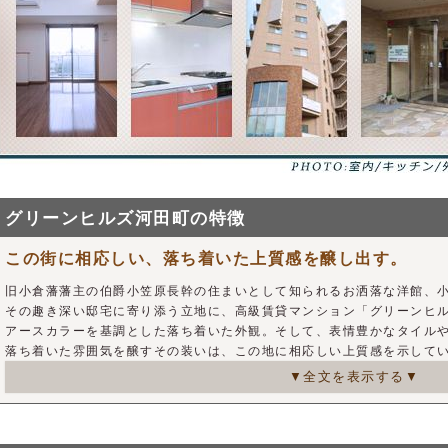
グリーンヒルズ河田町の特徴
この街に相応しい、落ち着いた上質感を醸し出す。
旧小倉藩藩主の伯爵小笠原長幹の住まいとして知られるお洒落な洋館、
その趣き深い邸宅に寄り添う立地に、高級賃貸マンション「グリーンヒ
アースカラーを基調とした落ち着いた外観。そして、表情豊かなタイル
落ち着いた雰囲気を醸すその装いは、この地に相応しい上質感を示して
▼全文を表示する▼
各住戸は、ゆとりある居室と便利な設備・仕様によって、心地の良い生
間取りも1Kから2LDKまで用意しているため、シングル層からファミリ