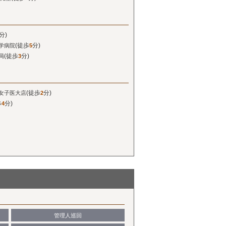
分)
(徒歩
分)
学病院
5
(徒歩
分)
局
3
(徒歩
分)
女子医大店
2
歩
分)
4
管理人巡回