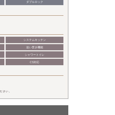
ダブルロック
システムキッチン
追い焚き機能
シャワートイレ
CS対応
ださい。