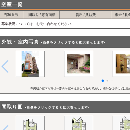
また、最寄りの若松河田駅へは、現地から徒歩1分。新宿駅にも直通する
空室一覧
駅近のためスーパーやコンビニ、飲食店、金融機関、医療機関なども集
日々のお買物にも便利な暮らしやすい住環境が広がっています。
部屋番号
間取り / 専有面積
賃料 / 共益費
敷金 / 礼
募集状況については、お問い合わせください。
外観・室内写真
-画像をクリックすると拡大表示します-
※掲載の室内写真は一部の号室を撮影したものであり、細かな仕様などは住
間取り図
-画像をクリックすると拡大表示します-