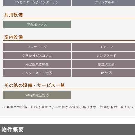
TVモニター付きインターホン
ディンプルキー
共用設備
宅配ボックス
室内設備
フローリング
エアコン
グリル付ガスコンロ
レンジフード
浴室換気乾燥機
独立洗面台
インターネット対応
BS対応
その他の設備・サービス一覧
24時間電話対応
※各住戸の設備・仕様は号室によって異なる場合があります。詳細はお問い合わせく
物件概要