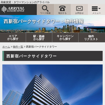
高級賃貸・タワーマンションのアライバル
ワード検索
電話する
お問合せ
メニュー
西新宿パークサイドタワー：物件情報
エリア
キャンペーン
駅・路線
物件
から探す
から探す
から探す
リクエスト
ホーム
物件一覧
西新宿パークサイドタワー
西新宿パークサイドタワー