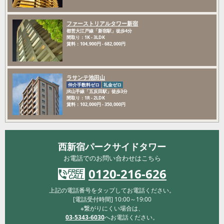
ファーストリアルタワー新宿
都営大江戸線「新宿駅」徒歩4分
間取り：1K - 3LDK
賃料：104,900円 - 682,000円
ラサンテ池田山
仲介手数料ゼロ
礼金ゼロ
JR山手線「五反田駅」徒歩3分
間取り：1R - 2LDK
賃料：102,000円 - 350,000円
西新宿パークサイドタワー
お電話でのお問い合わせはこちら
0120-216-626
上記の電話番号をタップしてお電話ください。
[電話受付時間] 10:00～19:00
※繋がりにくい場合は、
03-5343-6030
へお電話ください。