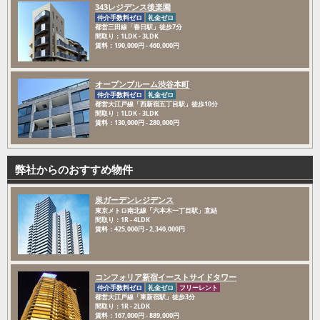
343レジデンス後楽園
仲介手数料ゼロ
礼金ゼロ
都営三田線「春日駅」徒歩7分
間取り：1LDK - 3LDK
賃料：190,000円 - 460,000円
オープンブルーム渋谷本町
仲介手数料ゼロ
礼金ゼロ
都営大江戸線「西新宿五丁目駅」徒歩10分
間取り：1LDK - 3LDK
賃料：130,000円 - 280,000円
弊社からのおすすめ物件
泉ガーデンレジデンス
東京メトロ南北線「六本木一丁目駅」直結
間取り：1R - 4LDK
賃料：425,000円 - 2,340,000円
コンフォリア新宿イーストサイドタワー
仲介手数料ゼロ
礼金ゼロ
フリーレント
都営大江戸線「東新宿駅」徒歩3分
間取り：1R - 2LDK
賃料：167,000円 - 889,000円