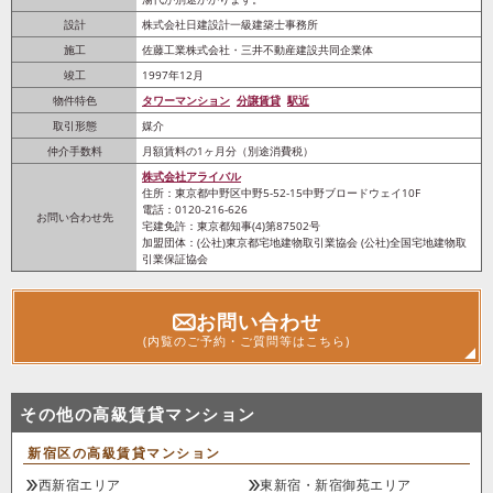
設計
株式会社日建設計一級建築士事務所
施工
佐藤工業株式会社・三井不動産建設共同企業体
竣工
1997年12月
物件特色
タワーマンション
分譲賃貸
駅近
取引形態
媒介
仲介手数料
月額賃料の1ヶ月分（別途消費税）
株式会社アライバル
住所：東京都中野区中野5-52-15中野ブロードウェイ10F
電話：0120-216-626
お問い合わせ先
宅建免許：東京都知事(4)第87502号
加盟団体：(公社)東京都宅地建物取引業協会 (公社)全国宅地建物取
引業保証協会
お問い合わせ
(内覧のご予約・ご質問等はこちら)
その他の高級賃貸マンション
新宿区の高級賃貸マンション
西新宿エリア
東新宿・新宿御苑エリア