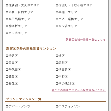
北新宿・大久保エリア
信濃町・千駄ヶ谷エリア
落合・目白エリア
早稲田エリア
高田馬場エリア
牛込・曙橋エリア
神楽坂エリア
四ツ谷エリア
市ヶ谷エリア
新宿区全域の物件一覧はこちら
新宿区以外の高級賃貸マンション
渋谷区
港区
目黒区
品川区
千代田区
世田谷区
豊島区
中野区
杉並区
その他23区
区ごとの詳細エリアから探す場合はこちら
ブランドマンション一覧
アパートメンツ
エスティメゾン