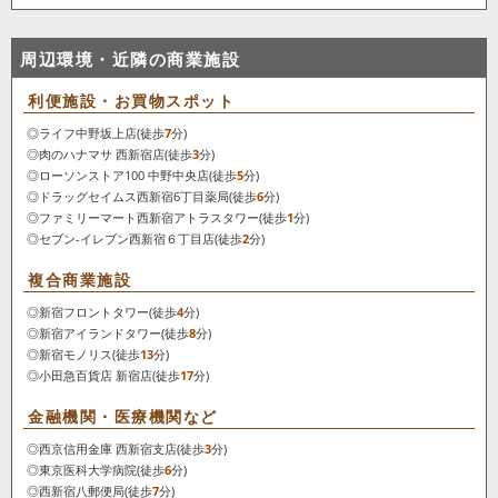
周辺環境・近隣の商業施設
利便施設・お買物スポット
◎
ライフ中野坂上店
(徒歩
7
分)
◎
肉のハナマサ 西新宿店
(徒歩
3
分)
◎
ローソンストア100 中野中央店
(徒歩
5
分)
◎
ドラッグセイムス西新宿6丁目薬局
(徒歩
6
分)
◎
ファミリーマート西新宿アトラスタワー
(徒歩
1
分)
◎
セブン-イレブン西新宿６丁目店
(徒歩
2
分)
複合商業施設
◎
新宿フロントタワー
(徒歩
4
分)
◎
新宿アイランドタワー
(徒歩
8
分)
◎
新宿モノリス
(徒歩
13
分)
◎
小田急百貨店 新宿店
(徒歩
17
分)
金融機関・医療機関など
◎
西京信用金庫 西新宿支店
(徒歩
3
分)
◎
東京医科大学病院
(徒歩
6
分)
◎
西新宿八郵便局
(徒歩
7
分)