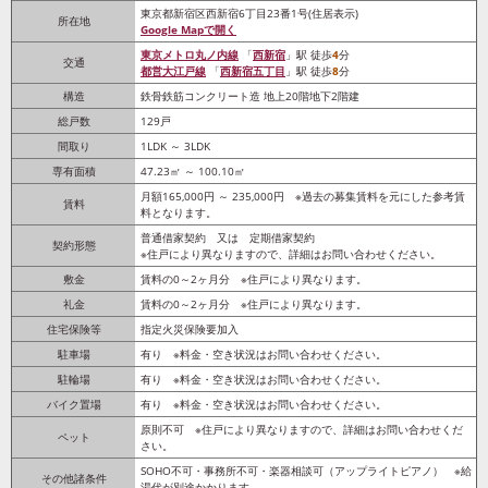
東京都新宿区西新宿6丁目23番1号(住居表示)
所在地
Google Mapで開く
東京メトロ丸ノ内線
「
西新宿
」駅 徒歩
4
分
交通
都営大江戸線
「
西新宿五丁目
」駅 徒歩
8
分
構造
鉄骨鉄筋コンクリート造 地上20階地下2階建
総戸数
129戸
間取り
1LDK ～ 3LDK
専有面積
47.23㎡ ～ 100.10㎡
月額165,000円 ～ 235,000円 ※過去の募集賃料を元にした参考賃
賃料
料となります。
普通借家契約 又は 定期借家契約
契約形態
※住戸により異なりますので、詳細はお問い合わせください。
敷金
賃料の0～2ヶ月分 ※住戸により異なります。
礼金
賃料の0～2ヶ月分 ※住戸により異なります。
住宅保険等
指定火災保険要加入
駐車場
有り ※料金・空き状況はお問い合わせください。
駐輪場
有り ※料金・空き状況はお問い合わせください。
バイク置場
有り ※料金・空き状況はお問い合わせください。
原則不可 ※住戸により異なりますので、詳細はお問い合わせくだ
ペット
さい。
SOHO不可・事務所不可・楽器相談可（アップライトピアノ） ※給
その他諸条件
湯代が別途かかります。