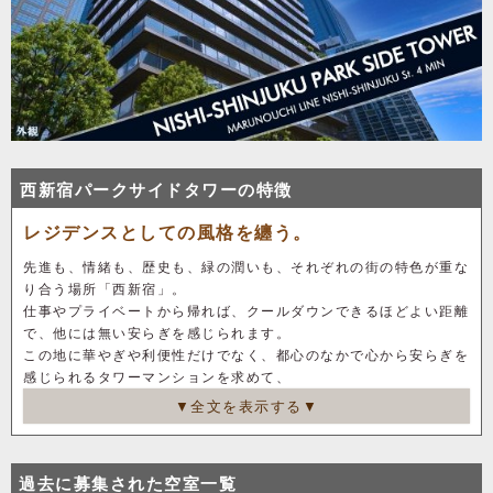
西新宿パークサイドタワーの特徴
レジデンスとしての風格を纏う。
先進も、情緒も、歴史も、緑の潤いも、それぞれの街の特色が重な
り合う場所「西新宿」。
仕事やプライベートから帰れば、クールダウンできるほどよい距離
で、他には無い安らぎを感じられます。
この地に華やぎや利便性だけでなく、都心のなかで心から安らぎを
感じられるタワーマンションを求めて、
「西新宿パークサイドタワー」が誕生を迎えました。
▼全文を表示する▼
敷地の約62％を多くの植栽が配された緑豊かなオープンスペース
とし、レジデンスとしての風格を演出。
過去に募集された空室一覧
建物内に足を踏み入れれば、大理石を贅沢に用いた壁や床をはじ