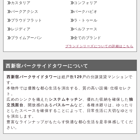
カスタリア
コンフォリア
パークアクシス
パークハビオ
プラウドフラット
ラ・トゥール
レジディア
ベルファース
プライムアーバン
全てのブランド
ブランドシリーズについての詳細はこちら
西新宿パークサイドタワーについて
西新宿パークサイドタワー
は総戸数
129
戸の分譲賃貸マンションで
す。
本物件では優雅な都心生活を演出する、質の高い設備･仕様セレク
ト。
広めのシンクを備えた
システムキッチン
、優れた収納を確保した
独
立洗面台
、開放感のある
バスルーム
など、各種水廻りは、ゆったり
としたスペースを確保することによって、日常生活に大切なゆとり
を演出します。
豊富なラインナップがもたらす快適な都心生活を是非体感してくだ
さい。