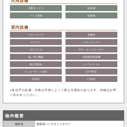
共用設備
宅配ボックス
駐車場
バイク置場
駐輪場
室内設備
フローリング
床暖房
エアコン
システムキッチン
ガスコンロ
IHクッキングヒーター
追い焚き機能
浴室換気乾燥機
独立洗面台
シャワートイレ
インターネット対応
CATV対応
BS対応
CS対応
※各住戸の設備・仕様は号室によって異なる場合があります。詳細はお問
い合わせください。
物件概要
物件名
西新宿パークサイドタワー