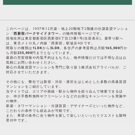
このページは、1997年12月築・地上20階地下2階建の分譲賃貸マンショ
ン「
西新宿パークサイドタワー
」の物件情報ページです。
現地住所は東京都新宿区西新宿6丁目23番1号(住居表示)。最寄り駅へ
は、東京メトロ丸ノ内線「西新宿」駅徒歩4分です。
間取りの種類は
1LDK
から
3LDK
。各住戸の参考賃料は月額
165,000
円か
ら月額
235,000
円までとなっています。
最新の空室情報や内覧予約はもちろん、物件情報だけでは不明な点はお
気軽にお問い合わせください。
都心の高級賃貸マンションを専門に取り扱う株式会社アライバルが、ご
対応させていただきます。
その他にも、弊社では新宿・渋谷・港区をはじめとした多数の高級賃貸
マンションをご紹介しています。
当サイトでは、エリアや路線・駅から物件を絞り込んで検索できるほ
か、仲介手数料無料やフリーレントなどのお得なキャンペーンを実施中
の物件、
新築・タワーマンション・分譲賃貸・デザイナーズといった物件など、
こだわりの条件でも絞込みが可能です。
また、希望の条件に合う物件を探して欲しいといったリクエストも随時
受付中です。