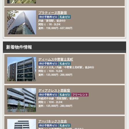
プラティーヌ西新宿
仲介手数料ゼロ
礼金ゼロ
JR線「新宿駅」徒歩6分
間取り：1R - 3LDK
賃料：158,000円 - 637,000円
新着物件情報
ディームス中野富士見町
仲介手数料ゼロ
礼金ゼロ
東京メトロ丸ノ内線「中野富士見町駅」徒歩8分
間取り：1DK - 1LDK
賃料：135,000円 - 200,000円
ディアクレスト西荻窪
仲介手数料ゼロ
礼金ゼロ
フリーレント
JR総武中央線「西荻窪駅」徒歩9分
間取り：1DK - 2LDK
賃料：135,000円 - 280,000円
アーバネックス住吉
仲介手数料ゼロ
礼金ゼロ