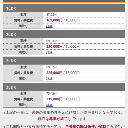
め、
1LDK
柔らかな間接照明を擁した優雅なエントランスロビーが迎えてくれ
面積
47.23㎡
ます。
169,000円
10,000円
賃料 / 共益費
こちらにはホテルライクな様々なサービスを提供するコンシェルジ
間取り
詳細
ュデスクも設置しました。
居住者のラグジュアリーな日常を支える迎賓空間です。
2LDK
面積
69.03㎡
近隣には、自然豊かな新宿中央公園や新宿副都心の超高層ビル群の
230,000円
15,000円
賃料 / 共益費
摩天楼の風景が広がります。
間取り
詳細
さらに、小田急百貨店やルミネ新宿、新宿高島屋の多彩な商業施設
2LDK
へのアクセスも良好です。
この街では、ショッピングやグルメ、レジャーまで、多彩な愉しみ
面積
69.83㎡
に溢れた暮らしを堪能できることでしょう。
225,000円
15,000円
賃料 / 共益費
間取り
詳細
街を綴り、空を仰ぎ、此処だけの時を刻む。ここでの暮らしは、そ
2LDK
んなワンランク上の日常です。
面積
73.42㎡
219,000円
15,000円
賃料 / 共益費
間取り
詳細
※上記の一覧は、過去の募集条件を元に作成した参考資料となっており、
現在は募集が終了
しています。
※同じ間取りや専有面積であっても、
再募集の際は条件が変動
する場合が