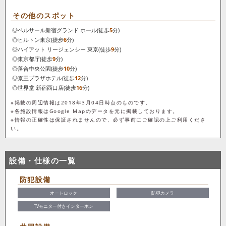
その他のスポット
◎
ベルサール新宿グランド ホール
(徒歩
5
分)
◎
ヒルトン東京
(徒歩
6
分)
◎
ハイアット リージェンシー 東京
(徒歩
9
分)
◎
東京都庁
(徒歩
9
分)
◎
落合中央公園
(徒歩
10
分)
◎
京王プラザホテル
(徒歩
12
分)
◎
世界堂 新宿西口店
(徒歩
16
分)
※掲載の周辺情報は2018年3月04日時点のものです。
※各施設情報はGoogle Mapのデータを元に掲載しております。
※情報の正確性は保証されませんので、必ず事前にご確認の上ご利用くださ
い。
設備・仕様の一覧
防犯設備
オートロック
防犯カメラ
TVモニター付きインターホン