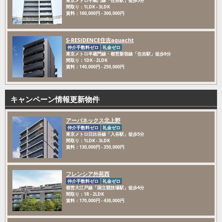
東京メトロ半蔵門線「住吉駅」徒歩5分
間取り：1LDK - 3LDK
賃料：160,000円 - 300,000円
S-RESIDENCE住吉aquacht
仲介手数料ゼロ
礼金ゼロ
東京メトロ半蔵門線・都営新宿線「住吉駅」徒歩9分
間取り：1DK - 2LDK
賃料：140,000円 - 250,000円
キャンペーン情報更新物件
アーバネックス北上野
仲介手数料ゼロ
礼金ゼロ
東京メトロ日比谷線「入谷駅」徒歩5分
間取り：1LDK - 3LDK
賃料：130,000円 - 350,000円
フレンシア外苑西
仲介手数料ゼロ
礼金ゼロ
都営大江戸線「国立競技場駅」徒歩4分
間取り：1R - 2LDK
賃料：170,000円 - 430,000円