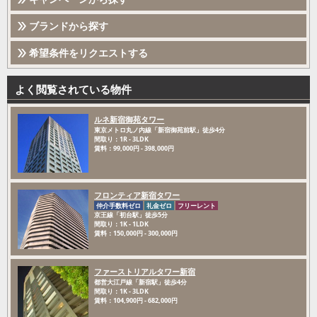
ブランドから探す
希望条件をリクエストする
よく閲覧されている物件
ルネ新宿御苑タワー
東京メトロ丸ノ内線「新宿御苑前駅」徒歩4分
間取り：1R - 3LDK
賃料：99,000円 - 398,000円
フロンティア新宿タワー
仲介手数料ゼロ
礼金ゼロ
フリーレント
京王線「初台駅」徒歩5分
間取り：1K - 1LDK
賃料：150,000円 - 300,000円
ファーストリアルタワー新宿
都営大江戸線「新宿駅」徒歩4分
間取り：1K - 3LDK
賃料：104,900円 - 682,000円