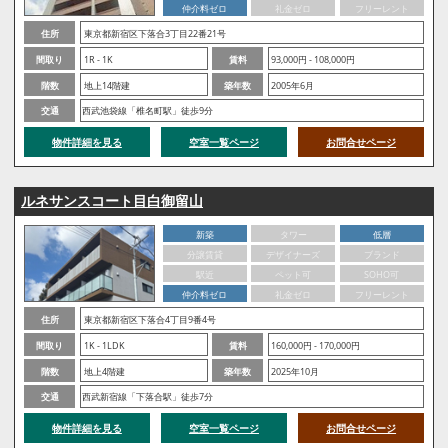
仲介料ゼロ
礼金ゼロ
フリーレント
住所
東京都新宿区下落合3丁目22番21号
間取り
1R - 1K
賃料
93,000円 - 108,000円
階数
地上14階建
築年数
2005年6月
交通
西武池袋線「椎名町駅」徒歩9分
物件詳細を見る
空室一覧ページ
お問合せページ
ルネサンスコート目白御留山
新築
タワー
低層
分譲賃貸
デザイナーズ
ブランド
駅近
ペット可
SOHO可
仲介料ゼロ
礼金ゼロ
フリーレント
住所
東京都新宿区下落合4丁目9番4号
間取り
1K - 1LDK
賃料
160,000円 - 170,000円
階数
地上4階建
築年数
2025年10月
交通
西武新宿線「下落合駅」徒歩7分
物件詳細を見る
空室一覧ページ
お問合せページ