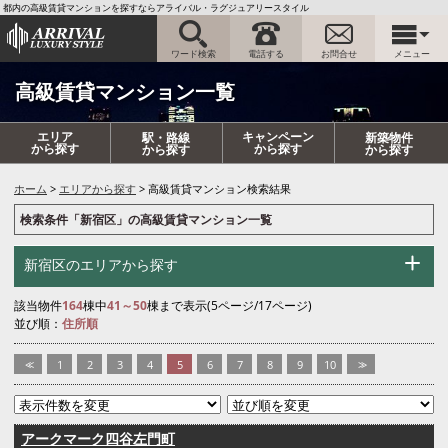
都内の高級賃貸マンションを探すならアライバル・ラグジュアリースタイル
ワード検索
電話する
お問合せ
メニュー
高級賃貸マンション一覧
エリア
キャンペーン
駅・路線
新築物件
から探す
から探す
から探す
から探す
ホーム
エリアから探す
高級賃貸マンション検索結果
検索条件「新宿区」の高級賃貸マンション一覧
新宿区のエリアから探す
該当物件
164
棟中
41～50
棟まで表示(5ページ/17ページ)
並び順：
住所順
<<
1
2
3
4
5
6
7
8
9
10
>>
アークマーク四谷左門町