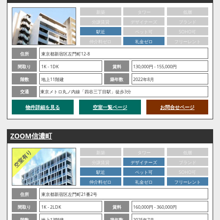
新築
タワー
低層
分譲賃貸
デザイナーズ
ブランド
駅近
ペット可
SOHO可
仲介料ゼロ
礼金ゼロ
フリーレント
住所
東京都新宿区左門町12-8
間取り
1K - 1DK
賃料
130,000円 - 155,000円
階数
地上11階建
築年数
2022年8月
交通
東京メトロ丸ノ内線「四谷三丁目駅」徒歩3分
物件詳細を見る
空室一覧ページ
お問合せページ
ZOOM信濃町
新築
タワー
低層
分譲賃貸
デザイナーズ
ブランド
駅近
ペット可
SOHO可
仲介料ゼロ
礼金ゼロ
フリーレント
住所
東京都新宿区左門町21番2号
間取り
1K - 2LDK
賃料
160,000円 - 360,000円
階数
地上13階建
築年数
2025年7月