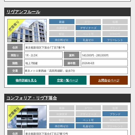
リヴアンフルール
新築
タワー
低層
分譲賃貸
デザイナーズ
ブランド
駅近
ペット可
SOHO可
仲介料ゼロ
礼金ゼロ
フリーレント
住所
東京都新宿区下落合1丁目7番1号
間取り
1R - 2LDK
賃料
140,000円 - 280,000円
階数
地上7階建
築年数
2026年4月
交通
東京メトロ東西線「高田馬場駅」徒歩7分
物件詳細を見る
空室一覧ページ
お問合せページ
コンフォリア・リヴ下落合
新築
タワー
低層
分譲賃貸
デザイナーズ
ブランド
駅近
ペット可
SOHO可
仲介料ゼロ
礼金ゼロ
フリーレント
住所
東京都新宿区下落合4丁目27番10号