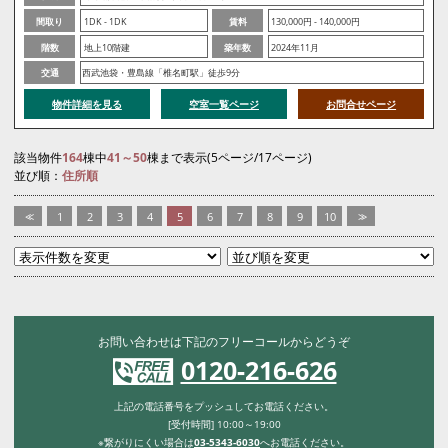
間取り
1DK - 1DK
賃料
130,000円 - 140,000円
階数
地上10階建
築年数
2024年11月
交通
西武池袋・豊島線「椎名町駅」徒歩9分
物件詳細を見る
空室一覧ページ
お問合せページ
該当物件
164
棟中
41～50
棟まで表示(5ページ/17ページ)
並び順：
住所順
<<
1
2
3
4
5
6
7
8
9
10
>>
お問い合わせは下記のフリーコールからどうぞ
0120-216-626
上記の電話番号をプッシュしてお電話ください。
[受付時間] 10:00～19:00
※繋がりにくい場合は
03-5343-6030
へお電話ください。