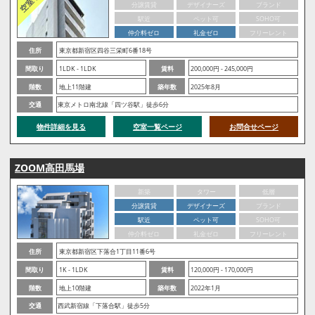
分譲賃貸
デザイナーズ
ブランド
駅近
ペット可
SOHO可
仲介料ゼロ
礼金ゼロ
フリーレント
住所
東京都新宿区四谷三栄町6番18号
間取り
1LDK - 1LDK
賃料
200,000円 - 245,000円
階数
地上11階建
築年数
2025年8月
交通
東京メトロ南北線「四ツ谷駅」徒歩6分
物件詳細を見る
空室一覧ページ
お問合せページ
ZOOM高田馬場
新築
タワー
低層
分譲賃貸
デザイナーズ
ブランド
駅近
ペット可
SOHO可
仲介料ゼロ
礼金ゼロ
フリーレント
住所
東京都新宿区下落合1丁目11番6号
間取り
1K - 1LDK
賃料
120,000円 - 170,000円
階数
地上10階建
築年数
2022年1月
交通
西武新宿線「下落合駅」徒歩5分