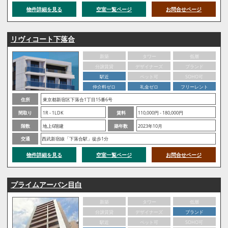
物件詳細を見る
空室一覧ページ
お問合せページ
リヴィコート下落合
新築
タワー
低層
分譲賃貸
デザイナーズ
ブランド
駅近
ペット可
SOHO可
仲介料ゼロ
礼金ゼロ
フリーレント
住所
東京都新宿区下落合1丁目15番6号
間取り
1R - 1LDK
賃料
110,000円 - 180,000円
階数
地上6階建
築年数
2023年10月
交通
西武新宿線「下落合駅」徒歩1分
物件詳細を見る
空室一覧ページ
お問合せページ
プライムアーバン目白
新築
タワー
低層
分譲賃貸
デザイナーズ
ブランド
駅近
ペット可
SOHO可