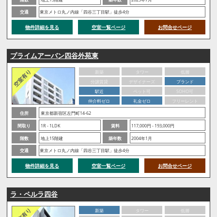
交通
東京メトロ丸ノ内線「四谷三丁目駅」徒歩4分
物件詳細を見る
空室一覧ページ
お問合せページ
プライムアーバン四谷外苑東
新築
タワー
低層
分譲賃貸
デザイナーズ
ブランド
駅近
ペット可
SOHO可
仲介料ゼロ
礼金ゼロ
フリーレント
住所
東京都新宿区左門町14-62
間取り
1R - 1LDK
賃料
117,000円 - 193,000円
階数
地上15階建
築年数
2004年1月
交通
東京メトロ丸ノ内線「四谷三丁目駅」徒歩4分
物件詳細を見る
空室一覧ページ
お問合せページ
ラ・ペルラ四谷
新築
タワー
低層