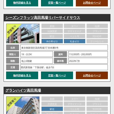
物件詳細を見る
空室一覧ページ
お問合せページ
シーズンフラッツ高田馬場リバーサイドサウス
新築
タワー
低層
分譲賃貸
デザイナーズ
ブランド
駅近
ペット可
SOHO可
仲介料ゼロ
礼金ゼロ
フリーレント
住所
東京都新宿区高田馬場3丁目46番6号
間取り
1K - 2LDK
賃料
110,000円 - 200,000円
階数
地上6階建
築年数
2022年7月
交通
西武新宿線「下落合駅」徒歩7分
物件詳細を見る
空室一覧ページ
お問合せページ
グランハイツ高田馬場
新築
タワー
低層
分譲賃貸
デザイナーズ
ブランド
駅近
ペット可
SOHO可