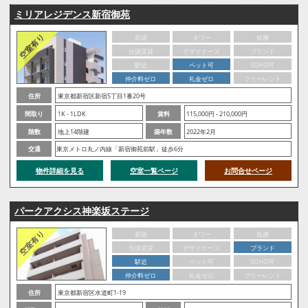
ミリアレジデンス新宿御苑
新築
タワー
低層
分譲賃貸
デザイナーズ
ブランド
駅近
ペット可
SOHO可
仲介料ゼロ
礼金ゼロ
フリーレント
住所
東京都新宿区新宿5丁目1番20号
間取り
1K - 1LDK
賃料
115,000円 - 210,000円
階数
地上14階建
築年数
2022年2月
交通
東京メトロ丸ノ内線「新宿御苑前駅」徒歩6分
物件詳細を見る
空室一覧ページ
お問合せページ
パークアクシス神楽坂ステージ
新築
タワー
低層
分譲賃貸
デザイナーズ
ブランド
駅近
ペット可
SOHO可
仲介料ゼロ
礼金ゼロ
フリーレント
住所
東京都新宿区水道町1-19