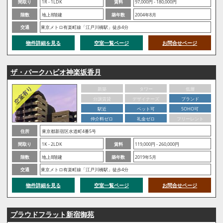
間取り
1R - 1LDK
賃料
97,000円 - 180,000円
階数
地上8階建
築年数
2004年8月
交通
東京メトロ有楽町線「江戸川橋駅」徒歩4分
物件詳細を見る
空室一覧ページ
お問合せページ
ザ・パークハビオ神楽坂香月
新築
タワー
低層
分譲賃貸
デザイナーズ
ブランド
駅近
ペット可
SOHO可
仲介料ゼロ
礼金ゼロ
フリーレント
住所
東京都新宿区水道町4番5号
間取り
1K - 2LDK
賃料
119,000円 - 260,000円
階数
地上8階建
築年数
2019年5月
交通
東京メトロ有楽町線「江戸川橋駅」徒歩4分
物件詳細を見る
空室一覧ページ
お問合せページ
プラウドフラット新宿御苑