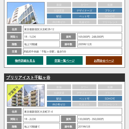
新築
タワー
低層
分譲賃貸
デザイナーズ
ブランド
駅近
ペット可
SOHO可
仲介料ゼロ
礼金ゼロ
フリーレント
住所
東京都新宿区大京町28-12
間取り
1R - 1LDK
賃料
169,000円 - 248,000円
階数
地上10階建
築年数
2009年12月
交通
JR総武中央線「千駄ヶ谷駅」徒歩5分
物件詳細を見る
空室一覧ページ
お問合せページ
ブリリアイスト千駄ヶ谷
新築
タワー
低層
分譲賃貸
デザイナーズ
ブランド
駅近
ペット可
SOHO可
仲介料ゼロ
礼金ゼロ
フリーレント
住所
東京都新宿区大京町31-4
間取り
1R - 2LDK
賃料
133,000円 - 350,000円
階数
地上10階建て
築年数
2019年5月