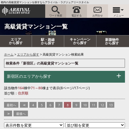
都内の高級賃貸マンションを探すならアライバル・ラグジュアリースタイル
ワード検索
電話する
お問合せ
メニュー
高級賃貸マンション一覧
エリア
キャンペーン
駅・路線
新築物件
から探す
から探す
から探す
から探す
ホーム
エリアから探す
高級賃貸マンション検索結果
検索条件「新宿区」の高級賃貸マンション一覧
新宿区のエリアから探す
該当物件
164
棟中
71～80
棟まで表示(8ページ/17ページ)
並び順：
住所順
最初へ
<<
4
5
6
7
8
9
10
11
12
13
>>
最後へ