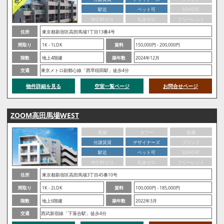
駅近
ペット可
SOHO可
仲介料ゼロ
礼金ゼロ
フリーレント
住所
東京都新宿区高田馬場1丁目13番4号
間取り
1K - 1LDK
賃料
150,000円 - 200,000円
階数
地上4階建
築年数
2024年12月
交通
東京メトロ副都心線「西早稲田駅」徒歩4分
物件詳細を見る
空室一覧ページ
お問合せページ
ZOOM高田馬場WEST
新築
タワー
低層
分譲賃貸
デザイナーズ
ブランド
駅近
ペット可
SOHO可
仲介料ゼロ
礼金ゼロ
フリーレント
住所
東京都新宿区高田馬場3丁目45番10号
間取り
1K - 2LDK
賃料
100,000円 - 185,000円
階数
地上6階建
築年数
2022年3月
交通
西武新宿線「下落合駅」徒歩4分