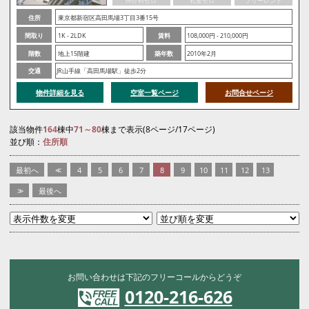
仲介料ゼロ
礼金ゼロ
フリーレント
住所
東京都新宿区高田馬場3丁目3番15号
間取り
1K - 2LDK
賃料
108,000円 - 210,000円
階数
地上15階建
築年数
2010年2月
交通
JR山手線「高田馬場駅」徒歩2分
物件詳細を見る
空室一覧ページ
お問合せページ
該当物件
164
棟中
71～80
棟まで表示(8ページ/17ページ)
並び順：
住所順
最初へ
<<
4
5
6
7
8
9
10
11
12
13
>>
最後へ
お問い合わせは下記のフリーコールからどうぞ
0120-216-626