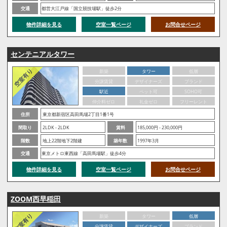
交通
都営大江戸線「国立競技場駅」徒歩2分
物件詳細を見る
空室一覧ページ
お問合せページ
センテニアルタワー
新築
タワー
低層
分譲賃貸
デザイナーズ
ブランド
駅近
ペット可
SOHO可
仲介料ゼロ
礼金ゼロ
フリーレント
住所
東京都新宿区高田馬場2丁目1番1号
間取り
2LDK - 2LDK
賃料
185,000円 - 230,000円
階数
地上22階地下2階建
築年数
1997年3月
交通
東京メトロ東西線「高田馬場駅」徒歩4分
物件詳細を見る
空室一覧ページ
お問合せページ
ZOOM西早稲田
新築
タワー
低層
分譲賃貸
デザイナーズ
ブランド