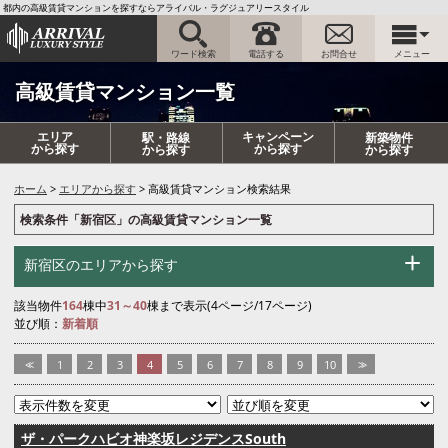
都内の高級賃貸マンションを探すならアライバル・ラグジュアリースタイル
ワード検索
電話する
お問合せ
メニュー
高級賃貸マンション一覧
エリア
キャンペーン
駅・路線
新築物件
から探す
から探す
から探す
から探す
ホーム
エリアから探す
高級賃貸マンション検索結果
検索条件「新宿区」の高級賃貸マンション一覧
新宿区のエリアから探す
該当物件
164
棟中
31～40
棟まで表示(4ページ/17ページ)
並び順：
新着順
<<
1
2
3
4
5
6
7
8
9
10
>>
ザ・パークハビオ神楽坂レジデンスSouth