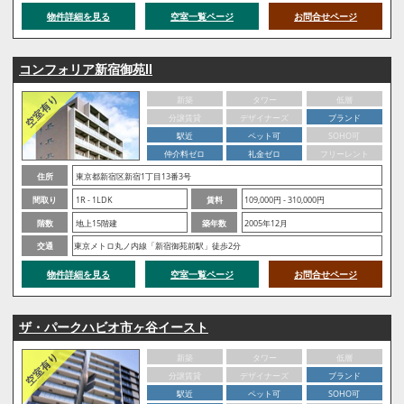
物件詳細を見る
空室一覧ページ
お問合せページ
コンフォリア新宿御苑Ⅱ
新築
タワー
低層
分譲賃貸
デザイナーズ
ブランド
駅近
ペット可
SOHO可
仲介料ゼロ
礼金ゼロ
フリーレント
住所
東京都新宿区新宿1丁目13番3号
間取り
1R - 1LDK
賃料
109,000円 - 310,000円
階数
地上15階建
築年数
2005年12月
交通
東京メトロ丸ノ内線「新宿御苑前駅」徒歩2分
物件詳細を見る
空室一覧ページ
お問合せページ
ザ・パークハビオ市ヶ谷イースト
新築
タワー
低層
分譲賃貸
デザイナーズ
ブランド
駅近
ペット可
SOHO可