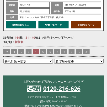
間取り
1K - 2LDK
賃料
110,000円 - 310,000円
階数
地上5階建
築年数
2023年1月
交通
東京メトロ丸ノ内線「四谷三丁目駅」徒歩3分
物件詳細を見る
空室一覧ページ
お問合せページ
該当物件
164
棟中
31～40
棟まで表示(4ページ/17ページ)
並び順：
新着順
<<
1
2
3
4
5
6
7
8
9
10
>>
お問い合わせは下記のフリーコールからどうぞ
0120-216-626
上記の電話番号をプッシュしてお電話ください。
[受付時間] 10:00～19:00
※繋がりにくい場合は
03-5343-6030
へお電話ください。