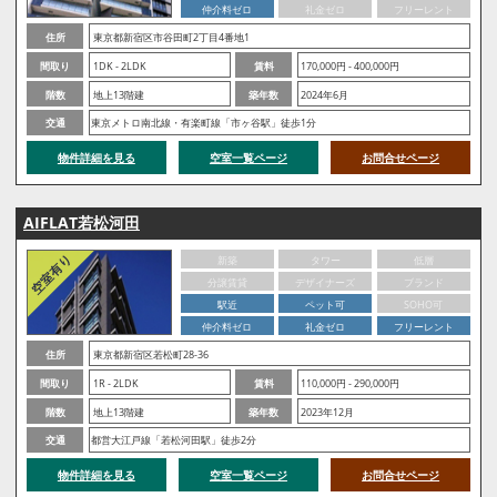
仲介料ゼロ
礼金ゼロ
フリーレント
住所
東京都新宿区市谷田町2丁目4番地1
間取り
1DK - 2LDK
賃料
170,000円 - 400,000円
階数
地上13階建
築年数
2024年6月
交通
東京メトロ南北線・有楽町線「市ヶ谷駅」徒歩1分
物件詳細を見る
空室一覧ページ
お問合せページ
AIFLAT若松河田
新築
タワー
低層
分譲賃貸
デザイナーズ
ブランド
駅近
ペット可
SOHO可
仲介料ゼロ
礼金ゼロ
フリーレント
住所
東京都新宿区若松町28-36
間取り
1R - 2LDK
賃料
110,000円 - 290,000円
階数
地上13階建
築年数
2023年12月
交通
都営大江戸線「若松河田駅」徒歩2分
物件詳細を見る
空室一覧ページ
お問合せページ