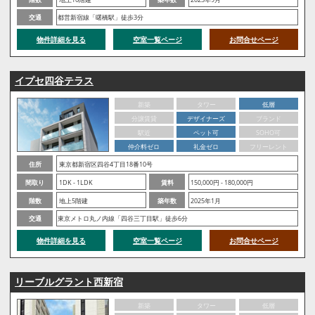
交通
都営新宿線「曙橋駅」徒歩3分
物件詳細を見る
空室一覧ページ
お問合せページ
イプセ四谷テラス
新築
タワー
低層
分譲賃貸
デザイナーズ
ブランド
駅近
ペット可
SOHO可
仲介料ゼロ
礼金ゼロ
フリーレント
住所
東京都新宿区四谷4丁目18番10号
間取り
1DK - 1LDK
賃料
150,000円 - 180,000円
階数
地上5階建
築年数
2025年1月
交通
東京メトロ丸ノ内線「四谷三丁目駅」徒歩6分
物件詳細を見る
空室一覧ページ
お問合せページ
リーブルグラント西新宿
新築
タワー
低層