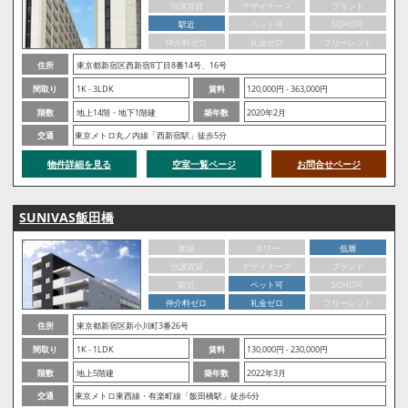
分譲賃貸
デザイナーズ
ブランド
駅近
ペット可
SOHO可
仲介料ゼロ
礼金ゼロ
フリーレント
住所
東京都新宿区西新宿8丁目8番14号、16号
間取り
1K - 3LDK
賃料
120,000円 - 363,000円
階数
地上14階・地下1階建
築年数
2020年2月
交通
東京メトロ丸ノ内線「西新宿駅」徒歩5分
物件詳細を見る
空室一覧ページ
お問合せページ
SUNIVAS飯田橋
新築
タワー
低層
分譲賃貸
デザイナーズ
ブランド
駅近
ペット可
SOHO可
仲介料ゼロ
礼金ゼロ
フリーレント
住所
東京都新宿区新小川町3番26号
間取り
1K - 1LDK
賃料
130,000円 - 230,000円
階数
地上5階建
築年数
2022年3月
交通
東京メトロ東西線・有楽町線「飯田橋駅」徒歩6分