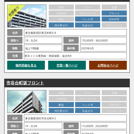
新築
タワー
低層
分譲賃貸
デザイナーズ
ブランド
駅近
ペット可
SOHO可
仲介料ゼロ
礼金ゼロ
フリーレント
住所
東京都新宿区東五軒町6-8
間取り
1R - 3LDK
賃料
170,000円 - 360,000円
階数
地上10階建
築年数
2025年6月
交通
東京メトロ東西線「神楽坂駅」徒歩8分
物件詳細を見る
空室一覧ページ
お問合せページ
市谷台町坂フロント
新築
タワー
低層
分譲賃貸
デザイナーズ
ブランド
駅近
ペット可
SOHO可
仲介料ゼロ
礼金ゼロ
フリーレント
住所
東京都新宿区市谷台町4-2
間取り
1K - 2LDK
賃料
115,000円 - 250,000円
階数
地上10階建
築年数
2023年9月