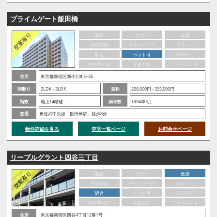
プライムゲート飯田橋
新築
タワー
低層
分譲賃貸
デザイナーズ
ブランド
駅近
ペット可
SOHO可
仲介料ゼロ
礼金ゼロ
フリーレント
住所
東京都新宿区新小川町6-36
間取り
2LDK - 3LDK
賃料
200,000円 - 325,000円
階数
地上14階建
築年数
1994年3月
交通
JR総武中央線「飯田橋駅」徒歩8分
物件詳細を見る
空室一覧ページ
お問合せページ
リーブルグラント四谷三丁目
新築
タワー
低層
分譲賃貸
デザイナーズ
ブランド
駅近
ペット可
SOHO可
仲介料ゼロ
礼金ゼロ
フリーレント
住所
東京都新宿区四谷4丁目12番1号