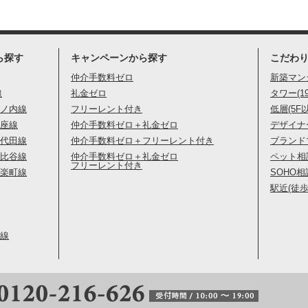
ら探す
キャンペーンから探す
こだわ
仲介手数料ゼロ
新築マン
線
礼金ゼロ
タワー(1
ノ内線
フリーレント付き
低層(5F
座線
仲介手数料ゼロ＋礼金ゼロ
デザイナ
代田線
仲介手数料ゼロ＋フリーレント付き
ブランド
比谷線
仲介手数料ゼロ＋礼金ゼロ
ペット相
フリーレント付き
楽町線
SOHO相
駅近(徒歩
線