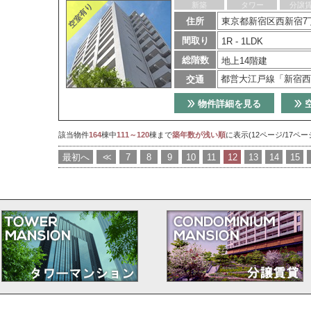
新築
タワー
分譲
住所
東京都新宿区西新宿7丁
間取り
1R - 1LDK
総階数
地上14階建
都営大江戸線「新宿西
交通
物件詳細を見る
該当物件
164
棟中
111～120
棟まで
築年数が浅い順
に表示(12ページ/17ペー
最初へ
<<
7
8
9
10
11
12
13
14
15