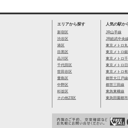
エリアから探す
人気の駅か
新宿区
JR山手線
渋谷区
JR総武中央
港区
東京メトロ丸
目黒区
東京メトロ銀
品川区
東京メトロ千
千代田区
東京メトロ日
世田谷区
東京メトロ有
豊島区
都営大江戸線
中野区
都営三田線
杉並区
東急東横線
その他23区
東急田園都市