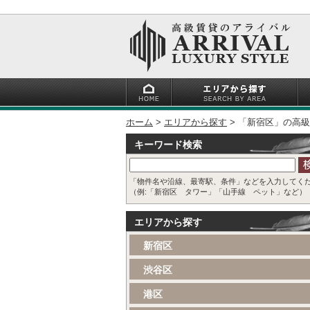
ホーム
エリアから探す
「新宿区」の高級
キーワード検索
「物件名や沿線、最寄駅、条件」などを入力してく
（例:「新宿区 タワー」「山手線 ペット」など）
エリアから探す
新宿区
渋谷区
港区