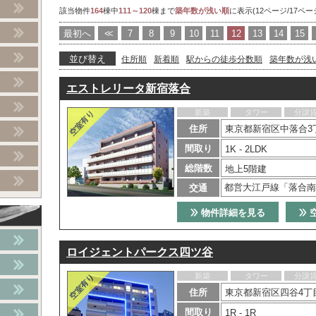
該当物件
164
棟中
111～120
棟まで
築年数が浅い順
に表示(12ページ/17ペー
最初へ
<<
7
8
9
10
11
12
13
14
15
並び替え
住所順
新着順
駅からの徒歩分数順
築年数が浅
エストレリータ新宿落合
新築
タワー
分譲
住所
東京都新宿区中落合3
間取り
1K - 2LDK
総階数
地上5階建
都営大江戸線「落合南
交通
物件詳細を見る
ロイジェントパークス四ツ谷
新築
タワー
分譲
住所
東京都新宿区四谷4丁
間取り
1R - 1R