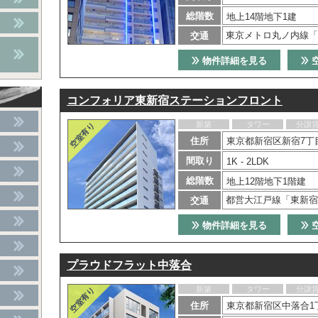
総階数
地上14階地下1建
東京メトロ丸ノ内線「
交通
物件詳細を見る
コンフォリア東新宿ステーションフロント
新築
タワー
分譲
住所
東京都新宿区新宿7丁目
間取り
1K - 2LDK
総階数
地上12階地下1階建
都営大江戸線「東新宿
交通
物件詳細を見る
プラウドフラット中落合
新築
タワー
分譲
住所
東京都新宿区中落合1丁