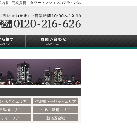
結果 - 高級賃貸・タワーマンションのアライバル
宿・大久保エリア
信濃町・千駄ヶ谷エリア
田馬場エリア
牛込・曙橋エリア
市ヶ谷エリア
新宿区全域