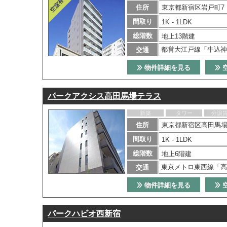
住所
東京都新宿区岩戸町7
間取り
1K - 1LDK
総階数
地上13階建
都営大江戸線「牛込神
交通
物件詳細を見る
パークアクシス高田馬場テラス
新築
タワー
分譲
住所
東京都新宿区高田馬場
間取り
1K - 1LDK
総階数
地上6階建
東京メトロ東西線「高
交通
物件詳細を見る
パークハビオ西新宿