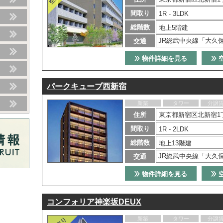
間取り
1R - 3LDK
総階数
地上5階建
JR総武中央線「大久
交通
物件詳細を見る
パークキューブ西新宿
新築
タワー
分譲
住所
東京都新宿区北新宿1
間取り
1R - 2LDK
総階数
地上13階建
JR総武中央線「大久
交通
物件詳細を見る
コンフォリア神楽坂DEUX
新築
タワー
分譲