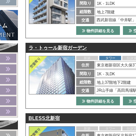
間取り
1K - 1LDK
総階数
地上7階建
西武新宿線「中井駅」
交通
物件詳細を見る
ラ・トゥール新宿ガーデン
新築
タワー
分譲
住所
東京都新宿区大久保3
間取り
1K - 3LDK
総階数
地上37階地下2階建
JR山手線「高田馬場
交通
物件詳細を見る
BLESS北新宿
新築
タワー
分譲
住所
東京都新宿区北新宿1丁