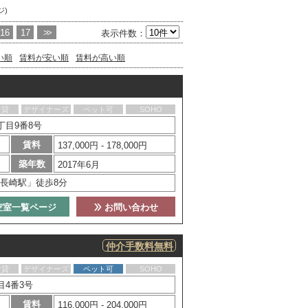
ジ)
16
17
>>
表示件数：
い順
賃料が安い順
賃料が高い順
賃貸
デザイナーズ
ペット可
SOHO
丁目9番8号
賃料
137,000円 - 178,000円
築年数
2017年6月
長崎駅」徒歩8分
空室一覧ページ
お問い合わせ
仲介手数料無料
賃貸
デザイナーズ
ペット可
SOHO
目4番3号
賃料
116,000円 - 204,000円