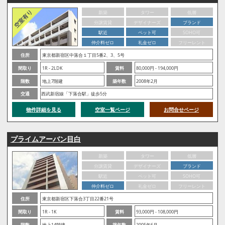
新築
タワー
低層
分譲賃貸
デザイナーズ
ブランド
駅近
ペット可
SOHO可
仲介料ゼロ
礼金ゼロ
フリーレント
住所
東京都新宿区中落合１丁目5番2、3、5号
間取り
1R - 2LDK
賃料
80,000円 - 194,000円
階数
地上7階建
築年数
2008年2月
交通
西武新宿線「下落合駅」徒歩5分
物件詳細を見る
空室一覧ページ
お問合せページ
プライムアーバン目白
新築
タワー
低層
分譲賃貸
デザイナーズ
ブランド
駅近
ペット可
SOHO可
仲介料ゼロ
礼金ゼロ
フリーレント
住所
東京都新宿区下落合3丁目22番21号
間取り
1R - 1K
賃料
93,000円 - 108,000円
階数
地上14階建
築年数
2005年6月