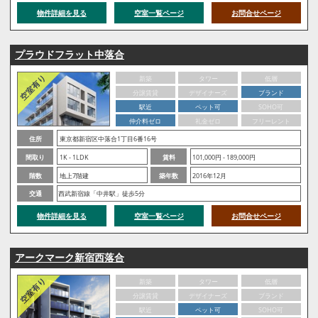
物件詳細を見る
空室一覧ページ
お問合せページ
プラウドフラット中落合
新築
タワー
低層
分譲賃貸
デザイナーズ
ブランド
駅近
ペット可
SOHO可
仲介料ゼロ
礼金ゼロ
フリーレント
住所
東京都新宿区中落合1丁目6番16号
間取り
1K - 1LDK
賃料
101,000円 - 189,000円
階数
地上7階建
築年数
2016年12月
交通
西武新宿線「中井駅」徒歩5分
物件詳細を見る
空室一覧ページ
お問合せページ
アークマーク新宿西落合
新築
タワー
低層
分譲賃貸
デザイナーズ
ブランド
駅近
ペット可
SOHO可