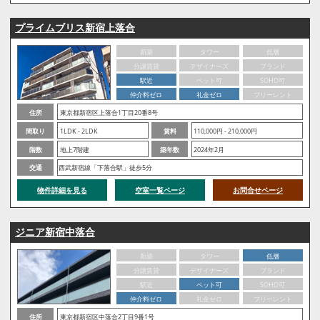
プライムブリス新宿上落合
新築
タワー
低層
分譲賃貸
デザイナーズ
ブランド
駅近
ペット可
SOHO可
仲介料ゼロ
礼金ゼロ
フリーレント
住所
東京都新宿区上落合1丁目20番8号
間取り
1LDK - 2LDK
賃料
110,000円 - 210,000円
階数
地上7階建
築年数
2024年2月
交通
西武新宿線「下落合駅」徒歩5分
物件詳細を見る
空室一覧ページ
お問合せページ
ジニア新宿中落合
新築
タワー
低層
分譲賃貸
デザイナーズ
ブランド
駅近
ペット可
SOHO可
仲介料ゼロ
礼金ゼロ
フリーレント
住所
東京都新宿区中落合2丁目9番1号