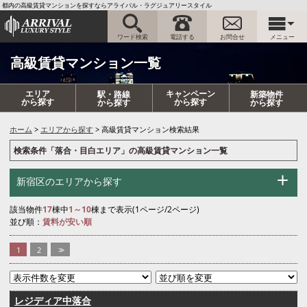
都内の高級賃貸マンションを探すならアライバル・ラグジュアリースタイル
ワード検索
電話する
お問合せ
メニュー
高級賃貸マンション一覧
エリア
キャンペーン
駅・路線
新築物件
から探す
から探す
から探す
から探す
ホーム
エリアから探す
高級賃貸マンション検索結果
検索条件「落合・目白エリア」の高級賃貸マンション一覧
新宿区のエリアから探す
該当物件
17
棟中
1～10
棟まで表示(1ページ/2ページ)
並び順：
賃料が安い順
1
2
>>
レジディア中落合