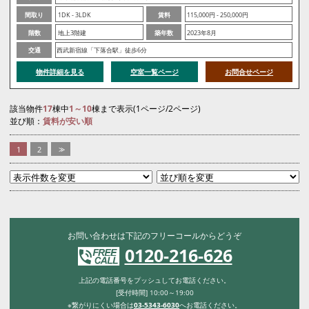
間取り
1DK - 3LDK
賃料
115,000円 - 250,000円
階数
地上3階建
築年数
2023年8月
交通
西武新宿線「下落合駅」徒歩6分
物件詳細を見る
空室一覧ページ
お問合せページ
該当物件
17
棟中
1～10
棟まで表示(1ページ/2ページ)
並び順：
賃料が安い順
1
2
>>
お問い合わせは下記のフリーコールからどうぞ
0120-216-626
上記の電話番号をプッシュしてお電話ください。
[受付時間] 10:00～19:00
※繋がりにくい場合は
03-5343-6030
へお電話ください。