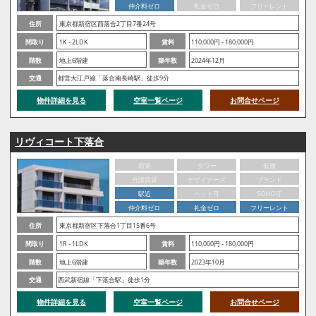
仲介料ゼロ
礼金ゼロ
フリーレント
住所
東京都新宿区西落合2丁目7番24号
間取り
1K - 2LDK
賃料
110,000円 - 180,000円
階数
地上6階建
築年数
2024年12月
交通
都営大江戸線「落合南長崎駅」徒歩9分
物件詳細を見る
空室一覧ページ
お問合せページ
リヴィコート下落合
新築
タワー
低層
分譲賃貸
デザイナーズ
ブランド
駅近
ペット可
SOHO可
仲介料ゼロ
礼金ゼロ
フリーレント
住所
東京都新宿区下落合1丁目15番6号
間取り
1R - 1LDK
賃料
110,000円 - 180,000円
階数
地上6階建
築年数
2023年10月
交通
西武新宿線「下落合駅」徒歩1分
物件詳細を見る
空室一覧ページ
お問合せページ