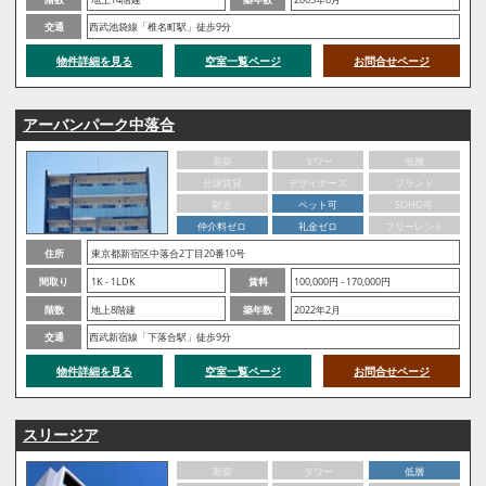
交通
西武池袋線「椎名町駅」徒歩9分
物件詳細を見る
空室一覧ページ
お問合せページ
アーバンパーク中落合
新築
タワー
低層
分譲賃貸
デザイナーズ
ブランド
駅近
ペット可
SOHO可
仲介料ゼロ
礼金ゼロ
フリーレント
住所
東京都新宿区中落合2丁目20番10号
間取り
1K - 1LDK
賃料
100,000円 - 170,000円
階数
地上8階建
築年数
2022年2月
交通
西武新宿線「下落合駅」徒歩9分
物件詳細を見る
空室一覧ページ
お問合せページ
スリージア
新築
タワー
低層