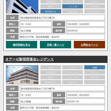
分譲賃貸
デザイナーズ
ブランド
駅近
ペット可
SOHO可
仲介料ゼロ
礼金ゼロ
フリーレント
住所
東京都新宿区西落合2丁目12番2号
間取り
1R - 1LDK
賃料
100,000円 - 165,000円
階数
地上5階建
築年数
2023年9月
交通
都営大江戸線「落合南長崎駅」徒歩9分
物件詳細を見る
空室一覧ページ
お問合せページ
オアーゼ新宿西落合レジデンス
新築
タワー
低層
分譲賃貸
デザイナーズ
ブランド
駅近
ペット可
SOHO可
仲介料ゼロ
礼金ゼロ
フリーレント
住所
東京都新宿区西落合1丁目19番7号
間取り
1K - 3LDK
賃料
100,000円 - 260,000円
階数
地上5階建
築年数
2022年11月
交通
都営大江戸線「落合南長崎駅」徒歩6分