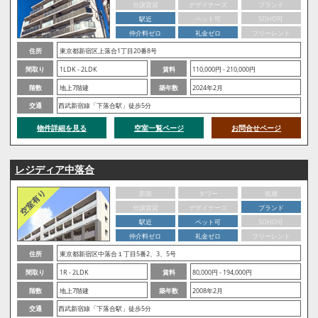
分譲賃貸
デザイナーズ
ブランド
駅近
ペット可
SOHO可
仲介料ゼロ
礼金ゼロ
フリーレント
住所
東京都新宿区上落合1丁目20番8号
間取り
1LDK - 2LDK
賃料
110,000円 - 210,000円
階数
地上7階建
築年数
2024年2月
交通
西武新宿線「下落合駅」徒歩5分
物件詳細を見る
空室一覧ページ
お問合せページ
レジディア中落合
新築
タワー
低層
分譲賃貸
デザイナーズ
ブランド
駅近
ペット可
SOHO可
仲介料ゼロ
礼金ゼロ
フリーレント
住所
東京都新宿区中落合１丁目5番2、3、5号
間取り
1R - 2LDK
賃料
80,000円 - 194,000円
階数
地上7階建
築年数
2008年2月
交通
西武新宿線「下落合駅」徒歩5分