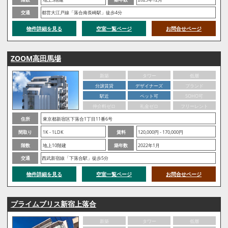
交通
都営大江戸線「落合南長崎駅」徒歩4分
物件詳細を見る
空室一覧ページ
お問合せページ
ZOOM高田馬場
新築
タワー
低層
分譲賃貸
デザイナーズ
ブランド
駅近
ペット可
SOHO可
仲介料ゼロ
礼金ゼロ
フリーレント
住所
東京都新宿区下落合1丁目11番6号
間取り
1K - 1LDK
賃料
120,000円 - 170,000円
階数
地上10階建
築年数
2022年1月
交通
西武新宿線「下落合駅」徒歩5分
物件詳細を見る
空室一覧ページ
お問合せページ
プライムブリス新宿上落合
新築
タワー
低層