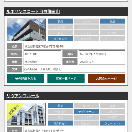
ルネサンスコート目白御留山
新築
タワー
低層
分譲賃貸
デザイナーズ
ブランド
駅近
ペット可
SOHO可
仲介料ゼロ
礼金ゼロ
フリーレント
住所
東京都新宿区下落合4丁目9番4号
間取り
1K - 1LDK
賃料
160,000円 - 170,000円
階数
地上4階建
築年数
2025年10月
交通
西武新宿線「下落合駅」徒歩7分
物件詳細を見る
空室一覧ページ
お問合せページ
リヴアンフルール
新築
タワー
低層
分譲賃貸
デザイナーズ
ブランド
駅近
ペット可
SOHO可
仲介料ゼロ
礼金ゼロ
フリーレント
住所
東京都新宿区下落合1丁目7番1号