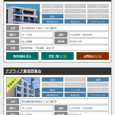
新築
タワー
低層
分譲賃貸
デザイナーズ
ブランド
駅近
ペット可
SOHO可
仲介料ゼロ
礼金ゼロ
フリーレント
住所
東京都新宿区下落合1丁目15番6号
間取り
1R - 1LDK
賃料
110,000円 - 180,000円
階数
地上6階建
築年数
2023年10月
交通
西武新宿線「下落合駅」徒歩1分
物件詳細を見る
空室一覧ページ
お問合せページ
アグライア新宿西落合
新築
タワー
低層
分譲賃貸
デザイナーズ
ブランド
駅近
ペット可
SOHO可
仲介料ゼロ
礼金ゼロ
フリーレント
住所
東京都新宿区西落合1丁目15番7号
間取り
1R - 1LDK
賃料
125,000円 - 150,000円
階数
地上3階建
築年数
2025年12月