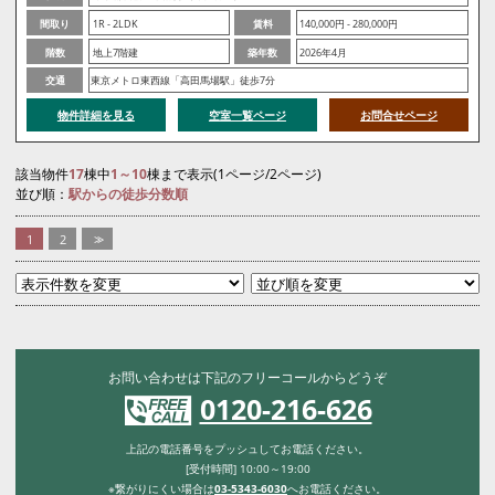
間取り
1R - 2LDK
賃料
140,000円 - 280,000円
階数
地上7階建
築年数
2026年4月
交通
東京メトロ東西線「高田馬場駅」徒歩7分
物件詳細を見る
空室一覧ページ
お問合せページ
該当物件
17
棟中
1～10
棟まで表示(1ページ/2ページ)
並び順：
駅からの徒歩分数順
1
2
>>
お問い合わせは下記のフリーコールからどうぞ
0120-216-626
上記の電話番号をプッシュしてお電話ください。
[受付時間] 10:00～19:00
※繋がりにくい場合は
03-5343-6030
へお電話ください。