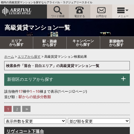
都内の高級賃貸マンションを探すならアライバル・ラグジュアリースタイル
ワード検索
電話する
お問合せ
メニュー
高級賃貸マンション一覧
エリア
キャンペーン
駅・路線
新築物件
から探す
から探す
から探す
から探す
ホーム
エリアから探す
高級賃貸マンション検索結果
検索条件「落合・目白エリア」の高級賃貸マンション一覧
新宿区のエリアから探す
該当物件
17
棟中
1～10
棟まで表示(1ページ/2ページ)
並び順：
駅からの徒歩分数順
1
2
>>
リヴィコート下落合