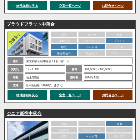
物件詳細を見る
空室一覧ページ
お問合せページ
プラウドフラット中落合
新築
タワー
低層
分譲賃貸
デザイナーズ
ブランド
駅近
ペット可
SOHO可
仲介料ゼロ
礼金ゼロ
フリーレント
住所
東京都新宿区中落合1丁目6番16号
間取り
1K - 1LDK
賃料
101,000円 - 189,000円
階数
地上7階建
築年数
2016年12月
交通
西武新宿線「中井駅」徒歩5分
物件詳細を見る
空室一覧ページ
お問合せページ
ジニア新宿中落合
新築
タワー
低層
分譲賃貸
デザイナーズ
ブランド
駅近
ペット可
SOHO可