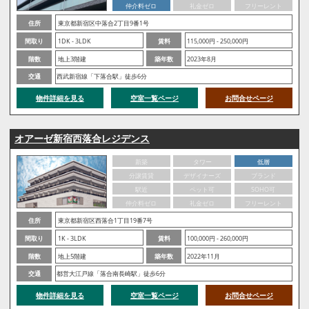
仲介料ゼロ
礼金ゼロ
フリーレント
住所
東京都新宿区中落合2丁目9番1号
間取り
1DK - 3LDK
賃料
115,000円 - 250,000円
階数
地上3階建
築年数
2023年8月
交通
西武新宿線「下落合駅」徒歩6分
物件詳細を見る
空室一覧ページ
お問合せページ
オアーゼ新宿西落合レジデンス
新築
タワー
低層
分譲賃貸
デザイナーズ
ブランド
駅近
ペット可
SOHO可
仲介料ゼロ
礼金ゼロ
フリーレント
住所
東京都新宿区西落合1丁目19番7号
間取り
1K - 3LDK
賃料
100,000円 - 260,000円
階数
地上5階建
築年数
2022年11月
交通
都営大江戸線「落合南長崎駅」徒歩6分
物件詳細を見る
空室一覧ページ
お問合せページ