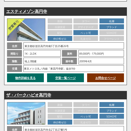
エスティメゾン高円寺
新築
タワー
低層
分譲賃貸
デザイナーズ
ブランド
駅近
ペット可
SOHO可
仲介料ゼロ
礼金ゼロ
フリーレント
住所
東京都杉並区高円寺南5丁目25番26号
間取り
1K - 2LDK
賃料
89,000円 - 179,000円
階数
地上3階建
築年数
2009年4月
交通
東京メトロ丸ノ内線「東高円寺駅」徒歩9分
物件詳細を見る
空室一覧ページ
お問合せページ
ザ・パークハビオ高円寺
新築
タワー
低層
分譲賃貸
デザイナーズ
ブランド
駅近
ペット可
SOHO可
仲介料ゼロ
礼金ゼロ
フリーレント
住所
東京都杉並区高円寺北2丁目27番5号