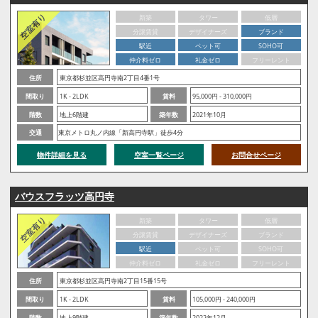
新築
タワー
低層
分譲賃貸
デザイナーズ
ブランド
駅近
ペット可
SOHO可
仲介料ゼロ
礼金ゼロ
フリーレント
住所
東京都杉並区高円寺南2丁目4番1号
間取り
1K - 2LDK
賃料
95,000円 - 310,000円
階数
地上6階建
築年数
2021年10月
交通
東京メトロ丸ノ内線「新高円寺駅」徒歩4分
物件詳細を見る
空室一覧ページ
お問合せページ
バウスフラッツ高円寺
新築
タワー
低層
分譲賃貸
デザイナーズ
ブランド
駅近
ペット可
SOHO可
仲介料ゼロ
礼金ゼロ
フリーレント
住所
東京都杉並区高円寺南2丁目15番15号
間取り
1K - 2LDK
賃料
105,000円 - 240,000円
階数
地上9階建
築年数
2022年12月