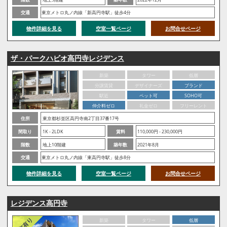
交通
東京メトロ丸ノ内線「新高円寺駅」徒歩4分
物件詳細を見る
空室一覧ページ
お問合せページ
ザ・パークハビオ高円寺レジデンス
新築
タワー
低層
分譲賃貸
デザイナーズ
ブランド
駅近
ペット可
SOHO可
仲介料ゼロ
礼金ゼロ
フリーレント
住所
東京都杉並区高円寺南2丁目37番17号
間取り
1K - 2LDK
賃料
110,000円 - 230,000円
階数
地上10階建
築年数
2021年8月
交通
東京メトロ丸ノ内線「東高円寺駅」徒歩8分
物件詳細を見る
空室一覧ページ
お問合せページ
レジデンス高円寺
新築
タワー
低層