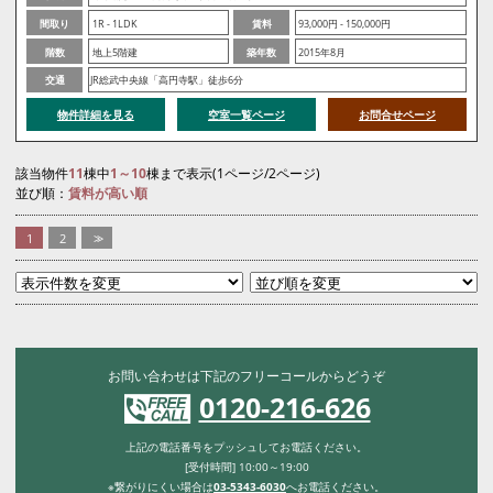
間取り
1R - 1LDK
賃料
93,000円 - 150,000円
階数
地上5階建
築年数
2015年8月
交通
JR総武中央線「高円寺駅」徒歩6分
物件詳細を見る
空室一覧ページ
お問合せページ
該当物件
11
棟中
1～10
棟まで表示(1ページ/2ページ)
並び順：
賃料が高い順
1
2
>>
お問い合わせは下記のフリーコールからどうぞ
0120-216-626
上記の電話番号をプッシュしてお電話ください。
[受付時間] 10:00～19:00
※繋がりにくい場合は
03-5343-6030
へお電話ください。