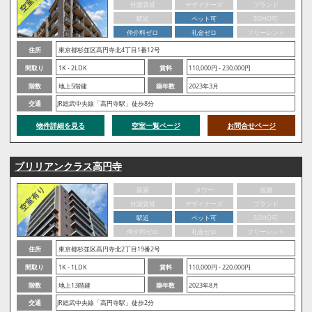
分譲賃貸
デザイナーズ
ブランド
駅近
ペット可
SOHO可
仲介料ゼロ
礼金ゼロ
フリーレント
住所
東京都杉並区高円寺北4丁目1番12号
間取り
1K - 2LDK
賃料
110,000円 - 230,000円
階数
地上5階建
築年数
2023年3月
交通
JR総武中央線「高円寺駅」徒歩8分
物件詳細を見る
空室一覧ページ
お問合せページ
ブリリアンクラス高円寺
新築
タワー
低層
分譲賃貸
デザイナーズ
ブランド
駅近
ペット可
SOHO可
仲介料ゼロ
礼金ゼロ
フリーレント
住所
東京都杉並区高円寺北2丁目19番2号
間取り
1K - 1LDK
賃料
110,000円 - 220,000円
階数
地上13階建
築年数
2023年8月
交通
JR総武中央線「高円寺駅」徒歩2分