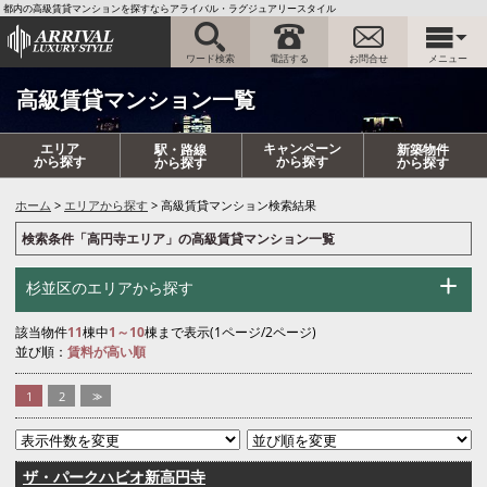
都内の高級賃貸マンションを探すならアライバル・ラグジュアリースタイル
ワード検索
電話する
お問合せ
メニュー
高級賃貸マンション一覧
エリア
キャンペーン
駅・路線
新築物件
から探す
から探す
から探す
から探す
ホーム
エリアから探す
高級賃貸マンション検索結果
検索条件「高円寺エリア」の高級賃貸マンション一覧
杉並区のエリアから探す
該当物件
11
棟中
1～10
棟まで表示(1ページ/2ページ)
並び順：
賃料が高い順
1
2
>>
ザ・パークハビオ新高円寺