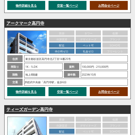
物件詳細を見る
空室一覧ページ
お問合せページ
アークマーク高円寺
新築
タワー
低層
分譲賃貸
デザイナーズ
ブランド
駅近
ペット可
SOHO可
仲介料ゼロ
礼金ゼロ
フリーレント
住所
東京都杉並区高円寺北2丁目14番25号
間取り
1K - 1LDK
賃料
100,000円 - 210,000円
階数
地上8階建
築年数
2023年10月
交通
JR総武中央線「高円寺駅」徒歩6分
物件詳細を見る
空室一覧ページ
お問合せページ
ティーズガーデン高円寺
新築
タワー
低層
分譲賃貸
デザイナーズ
ブランド
駅近
ペット可
SOHO可