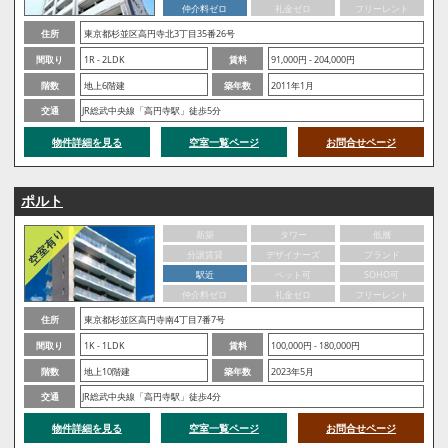
仲介料ゼロ
礼金ゼロ
フリーレント
住所
東京都杉並区高円寺北3丁目35番26号
間取り
1R - 2LDK
賃料
91,000円 - 204,000円
階数
地上6階建
築年数
2011年1月
交通
JR総武中央線「高円寺駅」徒歩5分
物件詳細を見る
空室一覧ページ
お問合せページ
ポルト
新築
タワー
低層
分譲賃貸
デザイナーズ
ブランド
駅近
ペット可
SOHO可
仲介料ゼロ
礼金ゼロ
フリーレント
住所
東京都杉並区高円寺南4丁目7番7号
間取り
1K - 1LDK
賃料
100,000円 - 180,000円
階数
地上10階建
築年数
2023年5月
交通
JR総武中央線「高円寺駅」徒歩4分
物件詳細を見る
空室一覧ページ
お問合せページ