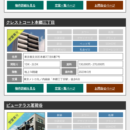
物件詳細を見る
空室一覧ページ
お問合せページ
クレストコート本郷三丁目
新築
タワー
低層
分譲賃貸
デザイナーズ
ブランド
駅近
ペット可
SOHO可
仲介料ゼロ
礼金ゼロ
フリーレント
住所
東京都文京区本郷3丁目6番7号
間取り
1DK - 2LDK
賃料
130,000円 - 270,000円
階数
地上14階建
築年数
2023年3月
交通
東京メトロ丸ノ内線線「本郷三丁目駅」徒歩6分
物件詳細を見る
空室一覧ページ
お問合せページ
ビューテラス茗荷谷
新築
タワー
低層
分譲賃貸
デザイナーズ
ブランド
駅近
ペット可
SOHO可