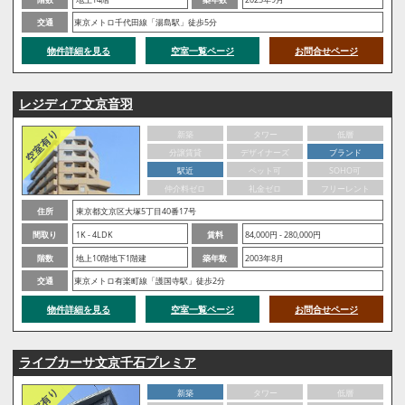
交通
東京メトロ千代田線「湯島駅」徒歩5分
物件詳細を見る
空室一覧ページ
お問合せページ
レジディア文京音羽
新築
タワー
低層
分譲賃貸
デザイナーズ
ブランド
駅近
ペット可
SOHO可
仲介料ゼロ
礼金ゼロ
フリーレント
住所
東京都文京区大塚5丁目40番17号
間取り
1K - 4LDK
賃料
84,000円 - 280,000円
階数
地上10階地下1階建
築年数
2003年8月
交通
東京メトロ有楽町線「護国寺駅」徒歩2分
物件詳細を見る
空室一覧ページ
お問合せページ
ライブカーサ文京千石プレミア
新築
タワー
低層