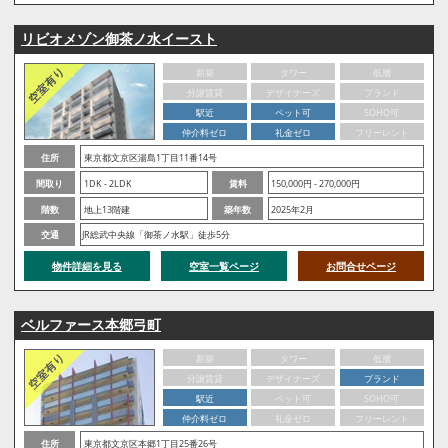
リビオメゾン御茶ノ水イースト
新築
タワー
低層
分譲賃貸
デザイナーズ
ブランド
駅近
ペット可
SOHO可
仲介料ゼロ
礼金ゼロ
フリーレント
住所
東京都文京区湯島1丁目11番14号
間取り
1DK - 2LDK
賃料
150,000円 - 270,000円
階数
地上13階建
築年数
2025年2月
交通
JR総武中央線「御茶ノ水駅」徒歩5分
物件詳細を見る
空室一覧ページ
お問合せページ
ベルファース本郷弓町
新築
タワー
低層
分譲賃貸
デザイナーズ
ブランド
駅近
ペット可
SOHO可
仲介料ゼロ
礼金ゼロ
フリーレント
住所
東京都文京区本郷1丁目25番26号