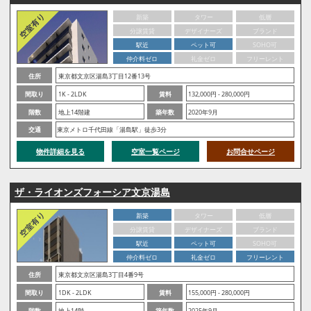
新築
タワー
低層
分譲賃貸
デザイナーズ
ブランド
駅近
ペット可
SOHO可
仲介料ゼロ
礼金ゼロ
フリーレント
住所
東京都文京区湯島3丁目12番13号
間取り
1K - 2LDK
賃料
132,000円 - 280,000円
階数
地上14階建
築年数
2020年9月
交通
東京メトロ千代田線「湯島駅」徒歩3分
物件詳細を見る
空室一覧ページ
お問合せページ
ザ・ライオンズフォーシア文京湯島
新築
タワー
低層
分譲賃貸
デザイナーズ
ブランド
駅近
ペット可
SOHO可
仲介料ゼロ
礼金ゼロ
フリーレント
住所
東京都文京区湯島3丁目4番9号
間取り
1DK - 2LDK
賃料
155,000円 - 280,000円
階数
地上14階
築年数
2025年9月