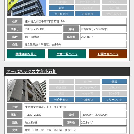
分譲賃貸
デザイナーズ
ブランド
駅近
ペット可
SOHO可
仲介料ゼロ
礼金ゼロ
フリーレント
住所
東京都文京区千石4丁目37番17号
間取り
2SLDK - 2SLDK
賃料
260,000円 - 275,000円
階数
地上10階建
築年数
2026年3月
交通
都営三田線「千石駅」徒歩3分
物件詳細を見る
空室一覧ページ
お問合せページ
アーバネックス文京小石川
新築
タワー
低層
分譲賃貸
デザイナーズ
ブランド
駅近
ペット可
SOHO可
仲介料ゼロ
礼金ゼロ
フリーレント
住所
東京都文京区小石川3丁目36番9号
間取り
1LDK - 2LDK
賃料
140,000円 - 270,000円
階数
地上5階建
築年数
2025年4月
交通
都営三田線・大江戸線「春日駅」徒歩10分