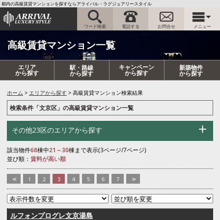
都内の高級賃貸マンションを探すならアライバル・ラグジュアリースタイル
ワード検索
電話する
お問合せ
メニュー
高級賃貸マンション一覧
エリア
キャンペーン
駅・路線
新築物件
から探す
から探す
から探す
から探す
ホーム
エリアから探す
高級賃貸マンション検索結果
検索条件「文京区」の高級賃貸マンション一覧
その他23区のエリアから探す
該当物件
68
棟中
21～30
棟まで表示(3ページ/7ページ)
並び順：
賃料が高い順
<<
1
2
3
4
5
6
7
>>
ルフォンプログレ文京湯島