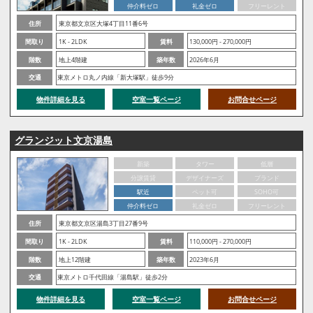
仲介料ゼロ
礼金ゼロ
フリーレント
住所
東京都文京区大塚4丁目11番6号
間取り
1K - 2LDK
賃料
130,000円 - 270,000円
階数
地上4階建
築年数
2026年6月
交通
東京メトロ丸ノ内線「新大塚駅」徒歩9分
物件詳細を見る
空室一覧ページ
お問合せページ
グランジット文京湯島
新築
タワー
低層
分譲賃貸
デザイナーズ
ブランド
駅近
ペット可
SOHO可
仲介料ゼロ
礼金ゼロ
フリーレント
住所
東京都文京区湯島3丁目27番9号
間取り
1K - 2LDK
賃料
110,000円 - 270,000円
階数
地上12階建
築年数
2023年6月
交通
東京メトロ千代田線「湯島駅」徒歩2分
物件詳細を見る
空室一覧ページ
お問合せページ