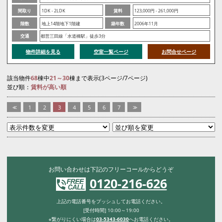
間取り
1DK - 2LDK
賃料
123,000円 - 261,000円
階数
地上14階地下1階建
築年数
2006年11月
交通
都営三田線「水道橋駅」徒歩3分
物件詳細を見る
空室一覧ページ
お問合せページ
該当物件
68
棟中
21～30
棟まで表示(3ページ/7ページ)
並び順：
賃料が高い順
<<
1
2
3
4
5
6
7
>>
お問い合わせは下記のフリーコールからどうぞ
0120-216-626
上記の電話番号をプッシュしてお電話ください。
[受付時間] 10:00～19:00
※繋がりにくい場合は
03-5343-6030
へお電話ください。