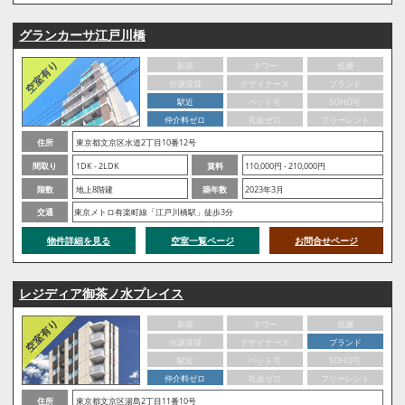
グランカーサ江戸川橋
新築
タワー
低層
分譲賃貸
デザイナーズ
ブランド
駅近
ペット可
SOHO可
仲介料ゼロ
礼金ゼロ
フリーレント
住所
東京都文京区水道2丁目10番12号
間取り
1DK - 2LDK
賃料
110,000円 - 210,000円
階数
地上8階建
築年数
2023年3月
交通
東京メトロ有楽町線「江戸川橋駅」徒歩3分
物件詳細を見る
空室一覧ページ
お問合せページ
レジディア御茶ノ水プレイス
新築
タワー
低層
分譲賃貸
デザイナーズ
ブランド
駅近
ペット可
SOHO可
仲介料ゼロ
礼金ゼロ
フリーレント
住所
東京都文京区湯島2丁目11番10号