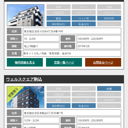
新築
タワー
低層
分譲賃貸
デザイナーズ
ブランド
駅近
ペット可
SOHO可
仲介料ゼロ
礼金ゼロ
フリーレント
住所
東京都文京区小日向4丁目4番14号
間取り
1K - 2LDK
賃料
100,000円 - 220,000円
階数
地上7階建て
築年数
2019年3月
交通
東京メトロ丸ノ内線「茗荷谷駅」徒歩5分
物件詳細を見る
空室一覧ページ
お問合せページ
ウェルスクエア駒込
新築
タワー
低層
分譲賃貸
デザイナーズ
ブランド
駅近
ペット可
SOHO可
仲介料ゼロ
礼金ゼロ
フリーレント
住所
東京都文京区本駒込5丁目30番1号
間取り
1LDK - 2LDK
賃料
130,000円 - 220,000円
階数
地上5階建
築年数
2024年9月