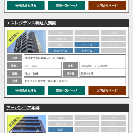
物件詳細を見る
空室一覧ページ
お問合せページ
エスレジデンス駒込六義園
新築
タワー
低層
分譲賃貸
デザイナーズ
ブランド
駅近
ペット可
SOHO可
仲介料ゼロ
礼金ゼロ
フリーレント
住所
東京都文京区本駒込5丁目69番4号
間取り
1R - 1LDK
賃料
100,000円 - 210,000円
階数
地上14階建
築年数
2022年6月
交通
東京メトロ南北線「駒込駅」徒歩6分
物件詳細を見る
空室一覧ページ
お問合せページ
アーバンコア本郷
新築
タワー
低層
分譲賃貸
デザイナーズ
ブランド
駅近
ペット可
SOHO可