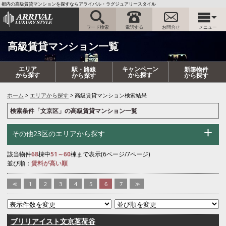
都内の高級賃貸マンションを探すならアライバル・ラグジュアリースタイル
ワード検索
電話する
お問合せ
メニュー
高級賃貸マンション一覧
エリア
キャンペーン
駅・路線
新築物件
から探す
から探す
から探す
から探す
ホーム
エリアから探す
高級賃貸マンション検索結果
検索条件「文京区」の高級賃貸マンション一覧
その他23区のエリアから探す
該当物件
68
棟中
51～60
棟まで表示(6ページ/7ページ)
並び順：
賃料が高い順
<<
1
2
3
4
5
6
7
>>
ブリリアイスト文京茗荷谷