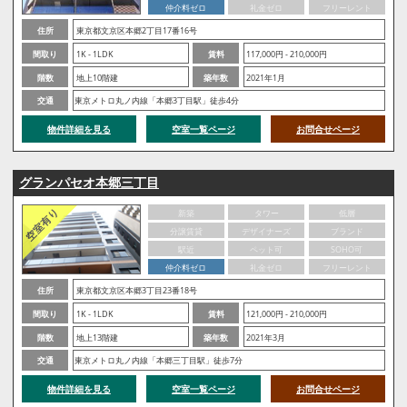
仲介料ゼロ
礼金ゼロ
フリーレント
住所
東京都文京区本郷2丁目17番16号
間取り
1K - 1LDK
賃料
117,000円 - 210,000円
階数
地上10階建
築年数
2021年1月
交通
東京メトロ丸ノ内線「本郷3丁目駅」徒歩4分
物件詳細を見る
空室一覧ページ
お問合せページ
グランパセオ本郷三丁目
新築
タワー
低層
分譲賃貸
デザイナーズ
ブランド
駅近
ペット可
SOHO可
仲介料ゼロ
礼金ゼロ
フリーレント
住所
東京都文京区本郷3丁目23番18号
間取り
1K - 1LDK
賃料
121,000円 - 210,000円
階数
地上13階建
築年数
2021年3月
交通
東京メトロ丸ノ内線「本郷三丁目駅」徒歩7分
物件詳細を見る
空室一覧ページ
お問合せページ