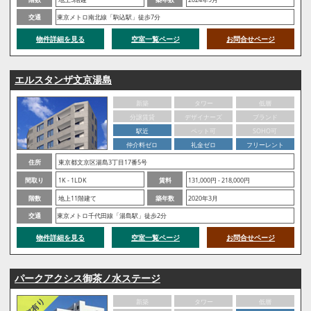
交通
東京メトロ南北線「駒込駅」徒歩7分
物件詳細を見る
空室一覧ページ
お問合せページ
エルスタンザ文京湯島
新築
タワー
低層
分譲賃貸
デザイナーズ
ブランド
駅近
ペット可
SOHO可
仲介料ゼロ
礼金ゼロ
フリーレント
住所
東京都文京区湯島3丁目17番5号
間取り
1K - 1LDK
賃料
131,000円 - 218,000円
階数
地上11階建て
築年数
2020年3月
交通
東京メトロ千代田線「湯島駅」徒歩2分
物件詳細を見る
空室一覧ページ
お問合せページ
パークアクシス御茶ノ水ステージ
新築
タワー
低層