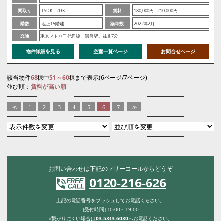
間取り
1SDK - 2DK
賃料
180,000円 - 210,000円
階数
地上15階建
築年数
2022年2月
交通
東京メトロ千代田線「湯島駅」徒歩7分
物件詳細を見る
空室一覧ページ
お問合せページ
該当物件
68
棟中
51～60
棟まで表示(6ページ/7ページ)
並び順：
賃料が高い順
<<
1
2
3
4
5
6
7
>>
お問い合わせは下記のフリーコールからどうぞ
0120-216-626
上記の電話番号をプッシュしてお電話ください。
[受付時間] 10:00～19:00
※繋がりにくい場合は
03-5343-6030
へお電話ください。