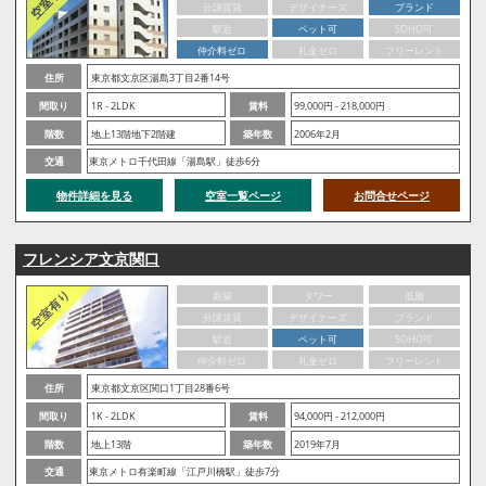
分譲賃貸
デザイナーズ
ブランド
駅近
ペット可
SOHO可
仲介料ゼロ
礼金ゼロ
フリーレント
住所
東京都文京区湯島3丁目2番14号
間取り
1R - 2LDK
賃料
99,000円 - 218,000円
階数
地上13階地下2階建
築年数
2006年2月
交通
東京メトロ千代田線「湯島駅」徒歩6分
物件詳細を見る
空室一覧ページ
お問合せページ
フレンシア文京関口
新築
タワー
低層
分譲賃貸
デザイナーズ
ブランド
駅近
ペット可
SOHO可
仲介料ゼロ
礼金ゼロ
フリーレント
住所
東京都文京区関口1丁目28番6号
間取り
1K - 2LDK
賃料
94,000円 - 212,000円
階数
地上13階
築年数
2019年7月
交通
東京メトロ有楽町線「江戸川橋駅」徒歩7分