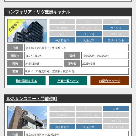
コンフォリア・リヴ豊洲キャナル
新築
タワー
低層
分譲賃貸
デザイナーズ
ブランド
駅近
ペット可
SOHO可
仲介料ゼロ
礼金ゼロ
フリーレント
住所
東京都江東区枝川1丁目14番10号
間取り
1LDK - 3LDK
賃料
150,000円 - 300,000円
階数
地上13階建
築年数
2025年3月
交通
東京メトロ有楽町線「豊洲駅」徒歩14分
物件詳細を見る
空室一覧ページ
お問合せページ
ルネサンスコート門前仲町
新築
タワー
低層
分譲賃貸
デザイナーズ
ブランド
駅近
ペット可
SOHO可
仲介料ゼロ
礼金ゼロ
フリーレント
住所
東京都江東区冬木22番28号