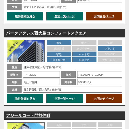
交通
東京メトロ東西線「木場駅」徒歩7分
物件詳細を見る
空室一覧ページ
お問合せページ
パークアクシス西大島コンフォートスクエア
新築
タワー
低層
分譲賃貸
デザイナーズ
ブランド
駅近
ペット可
SOHO可
仲介料ゼロ
礼金ゼロ
フリーレント
住所
東京都江東区大島4丁目6番17号
間取り
1R - 3LDK
賃料
115,000円 - 310,000円
階数
地上14階建
築年数
2025年10月
交通
都営新宿線「西大島駅」徒歩4分
物件詳細を見る
空室一覧ページ
お問合せページ
アジールコート門前仲町
新築
タワー
低層