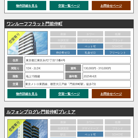
物件詳細を見る
空室一覧ページ
お問合せページ
ワンルーフフラット門前仲町
新築
タワー
低層
分譲賃貸
デザイナーズ
ブランド
駅近
ペット可
SOHO可
仲介料ゼロ
礼金ゼロ
フリーレント
住所
東京都江東区永代1丁目13番4号
間取り
1DK - 2LDK
賃料
130,000円 - 310,000円
階数
地上15階建
築年数
2025年4月
交通
東京メトロ東西線、都営大江戸線「門前仲町駅」徒歩7分
物件詳細を見る
空室一覧ページ
お問合せページ
ルフォンプログレ門前仲町プレミア
新築
タワー
低層
分譲賃貸
デザイナーズ
ブランド
駅近
ペット可
SOHO可