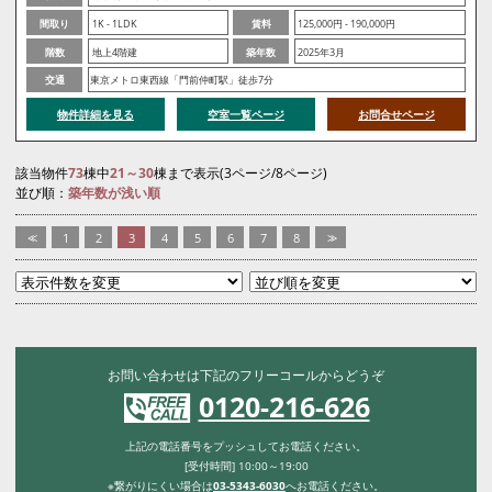
間取り
1K - 1LDK
賃料
125,000円 - 190,000円
階数
地上4階建
築年数
2025年3月
交通
東京メトロ東西線「門前仲町駅」徒歩7分
物件詳細を見る
空室一覧ページ
お問合せページ
該当物件
73
棟中
21～30
棟まで表示(3ページ/8ページ)
並び順：
築年数が浅い順
<<
1
2
3
4
5
6
7
8
>>
お問い合わせは下記のフリーコールからどうぞ
0120-216-626
上記の電話番号をプッシュしてお電話ください。
[受付時間] 10:00～19:00
※繋がりにくい場合は
03-5343-6030
へお電話ください。