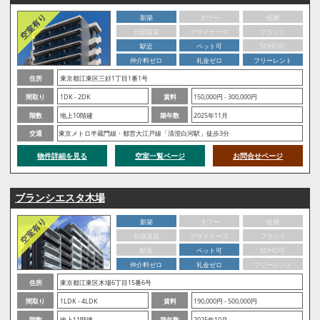
新築
タワー
低層
分譲賃貸
デザイナーズ
ブランド
駅近
ペット可
SOHO可
仲介料ゼロ
礼金ゼロ
フリーレント
住所
東京都江東区三好1丁目1番1号
間取り
1DK - 2DK
賃料
150,000円 - 300,000円
階数
地上10階建
築年数
2025年11月
交通
東京メトロ半蔵門線・都営大江戸線「清澄白河駅」徒歩3分
物件詳細を見る
空室一覧ページ
お問合せページ
ブランシエスタ木場
新築
タワー
低層
分譲賃貸
デザイナーズ
ブランド
駅近
ペット可
SOHO可
仲介料ゼロ
礼金ゼロ
フリーレント
住所
東京都江東区木場6丁目15番6号
間取り
1LDK - 4LDK
賃料
190,000円 - 500,000円
階数
地上11階建
築年数
2025年10月