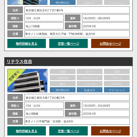
仲介料ゼロ
礼金ゼロ
フリーレント
住所
東京都江東区永代1丁目1番6号
間取り
1DK - 2LDK
賃料
140,000円 - 280,000円
階数
地上15階建
築年数
2025年3月
交通
東京メトロ東西線、都営大江戸線「門前仲町駅」徒歩9分
物件詳細を見る
空室一覧ページ
お問合せページ
リテラス住吉
新築
タワー
低層
分譲賃貸
デザイナーズ
ブランド
駅近
ペット可
SOHO可
仲介料ゼロ
礼金ゼロ
フリーレント
住所
東京都江東区大島1丁目2番23号
間取り
1DK - 2LDK
賃料
130,000円 - 250,000円
階数
地上8階建
築年数
2025年3月
交通
東京メトロ半蔵門線「住吉駅」徒歩8分
物件詳細を見る
空室一覧ページ
お問合せページ