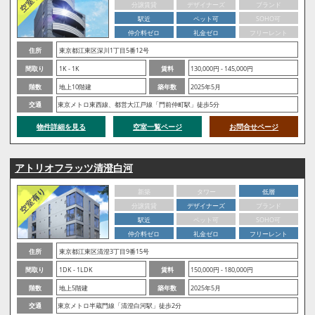
分譲賃貸
デザイナーズ
ブランド
駅近
ペット可
SOHO可
仲介料ゼロ
礼金ゼロ
フリーレント
住所
東京都江東区深川1丁目5番12号
間取り
1K - 1K
賃料
130,000円 - 145,000円
階数
地上10階建
築年数
2025年5月
交通
東京メトロ東西線、都営大江戸線「門前仲町駅」徒歩5分
物件詳細を見る
空室一覧ページ
お問合せページ
アトリオフラッツ清澄白河
新築
タワー
低層
分譲賃貸
デザイナーズ
ブランド
駅近
ペット可
SOHO可
仲介料ゼロ
礼金ゼロ
フリーレント
住所
東京都江東区清澄3丁目9番15号
間取り
1DK - 1LDK
賃料
150,000円 - 180,000円
階数
地上5階建
築年数
2025年5月
交通
東京メトロ半蔵門線「清澄白河駅」徒歩2分