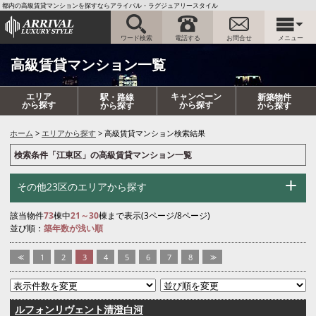
都内の高級賃貸マンションを探すならアライバル・ラグジュアリースタイル
ワード検索
電話する
お問合せ
メニュー
高級賃貸マンション一覧
エリア
キャンペーン
駅・路線
新築物件
から探す
から探す
から探す
から探す
ホーム
エリアから探す
高級賃貸マンション検索結果
検索条件「江東区」の高級賃貸マンション一覧
その他23区のエリアから探す
該当物件
73
棟中
21～30
棟まで表示(3ページ/8ページ)
並び順：
築年数が浅い順
<<
1
2
3
4
5
6
7
8
>>
ルフォンリヴェント清澄白河