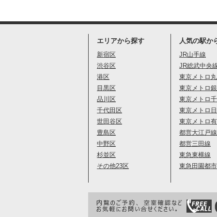
エリアから探す
人気の駅か
新宿区
JR山手線
渋谷区
JR総武中央
港区
東京メトロ丸
目黒区
東京メトロ銀
品川区
東京メトロ千
千代田区
東京メトロ日
世田谷区
東京メトロ有
豊島区
都営大江戸線
中野区
都営三田線
杉並区
東急東横線
その他23区
東急田園都市