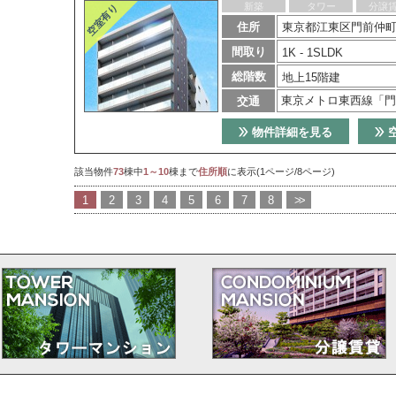
新築
タワー
分譲
住所
東京都江東区門前仲町
間取り
1K - 1SLDK
総階数
地上15階建
東京メトロ東西線「門
交通
物件詳細を見る
該当物件
73
棟中
1～10
棟まで
住所順
に表示(1ページ/8ページ)
1
2
3
4
5
6
7
8
>>