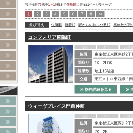
該当物件
73
棟中
1～10
棟まで
住所順
に表示(1ページ/8ページ)
1
2
3
4
5
6
7
8
>>
並び替え
住所順
新着順
駅からの徒歩分数順
築年数が浅
コンフォリア東陽町
新築
タワー
分譲
住所
東京都江東区南砂2丁目
間取り
1K - 2LDK
総階数
地上15階建
東京メトロ東西線「南
交通
物件詳細を見る
ウィーヴプレイス門前仲町
新築
タワー
分譲
住所
東京都江東区深川2丁目
間取り
2K - 2K