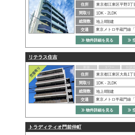
住所
東京都江東区平野3丁
間取り
1DK - 2LDK
総階数
地上8階建
東京メトロ半蔵門線「
交通
物件詳細を見る
リテラス住吉
新築
タワー
分譲
住所
東京都江東区大島1丁目
間取り
1DK - 2LDK
総階数
地上8階建
東京メトロ半蔵門線「
交通
物件詳細を見る
トラディティオ門前仲町