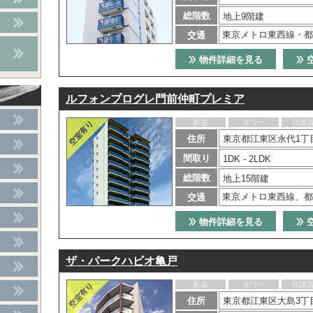
総階数
地上9階建
東京メトロ東西線・都
交通
物件詳細を見る
ルフォンプログレ門前仲町プレミア
新築
タワー
分譲
住所
東京都江東区永代1丁
間取り
1DK - 2LDK
総階数
地上15階建
東京メトロ東西線、都
交通
物件詳細を見る
ザ・パークハビオ亀戸
新築
タワー
分譲
住所
東京都江東区大島3丁