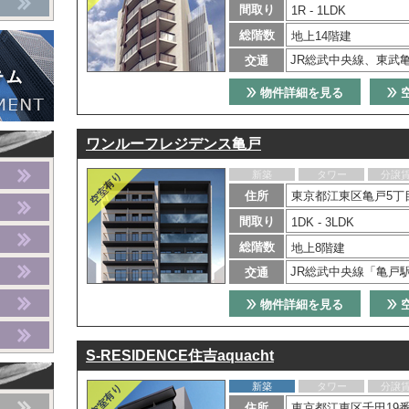
間取り
1R - 1LDK
総階数
地上14階建
JR総武中央線、東武
交通
物件詳細を見る
ワンルーフレジデンス亀戸
新築
タワー
分譲
住所
東京都江東区亀戸5丁目
間取り
1DK - 3LDK
総階数
地上8階建
JR総武中央線「亀戸
交通
物件詳細を見る
S-RESIDENCE住吉aquacht
新築
タワー
分譲
住所
東京都江東区千田19番