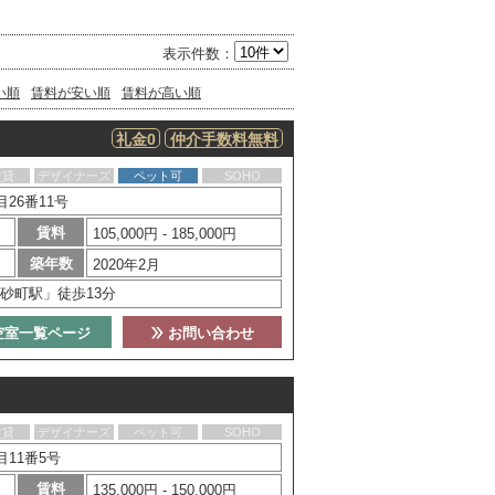
表示件数：
い順
賃料が安い順
賃料が高い順
礼金0
仲介手数料無料
賃貸
デザイナーズ
ペット可
SOHO
26番11号
賃料
105,000円 - 185,000円
築年数
2020年2月
砂町駅」徒歩13分
空室一覧ページ
お問い合わせ
賃貸
デザイナーズ
ペット可
SOHO
11番5号
賃料
135,000円 - 150,000円