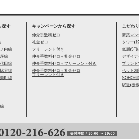
ら探す
キャンペーンから探す
こだわ
仲介手数料ゼロ
新築マン
線
礼金ゼロ
タワー(1
ノ内線
フリーレント付き
低層(5F
座線
仲介手数料ゼロ＋礼金ゼロ
デザイナ
代田線
仲介手数料ゼロ＋フリーレント付き
ブランド
比谷線
仲介手数料ゼロ＋礼金ゼロ
ペット相
フリーレント付き
楽町線
SOHO相
駅近(徒歩
線