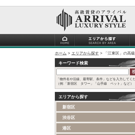
ホーム
エリアから探す
「江東区」の高級
キーワード検索
「物件名や沿線、最寄駅、条件」などを入力してく
（例:「新宿区 タワー」「山手線 ペット」など）
エリアから探す
新宿区
渋谷区
港区