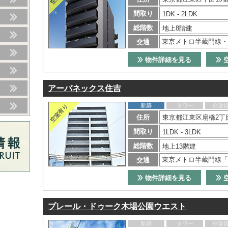
間取り
1DK - 2LDK
総階数
地上8階建
東京メトロ半蔵門線・
交通
物件詳細を見る
アーバネックス住吉
新築
タワー
分譲
住所
東京都江東区扇橋2丁目
間取り
1LDK - 3LDK
総階数
地上13階建
東京メトロ半蔵門線「
交通
物件詳細を見る
プレール・ドゥーク木場公園ウエスト
新築
タワー
分譲