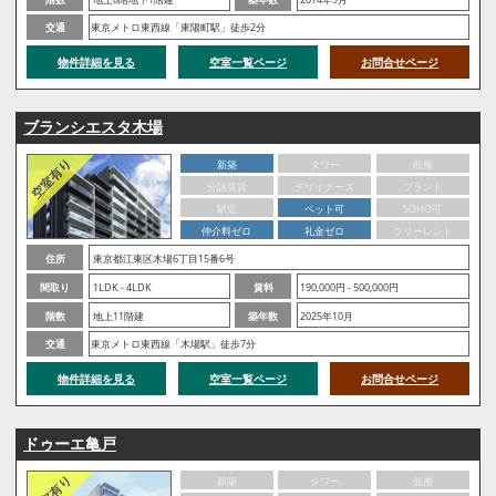
交通
東京メトロ東西線「東陽町駅」徒歩2分
物件詳細を見る
空室一覧ページ
お問合せページ
ブランシエスタ木場
新築
タワー
低層
分譲賃貸
デザイナーズ
ブランド
駅近
ペット可
SOHO可
仲介料ゼロ
礼金ゼロ
フリーレント
住所
東京都江東区木場6丁目15番6号
間取り
1LDK - 4LDK
賃料
190,000円 - 500,000円
階数
地上11階建
築年数
2025年10月
交通
東京メトロ東西線「木場駅」徒歩7分
物件詳細を見る
空室一覧ページ
お問合せページ
ドゥーエ亀戸
新築
タワー
低層