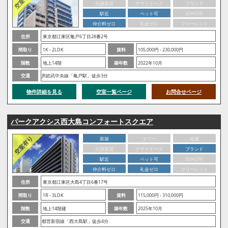
分譲賃貸
デザイナーズ
ブランド
駅近
ペット可
SOHO可
仲介料ゼロ
礼金ゼロ
フリーレント
住所
東京都江東区亀戸6丁目28番2号
間取り
1K - 2LDK
賃料
105,000円 - 230,000円
階数
地上14階
築年数
2022年10月
交通
JR総武中央線「亀戸駅」徒歩3分
物件詳細を見る
空室一覧ページ
お問合せページ
パークアクシス西大島コンフォートスクエア
新築
タワー
低層
分譲賃貸
デザイナーズ
ブランド
駅近
ペット可
SOHO可
仲介料ゼロ
礼金ゼロ
フリーレント
住所
東京都江東区大島4丁目6番17号
間取り
1R - 3LDK
賃料
115,000円 - 310,000円
階数
地上14階建
築年数
2025年10月
交通
都営新宿線「西大島駅」徒歩4分