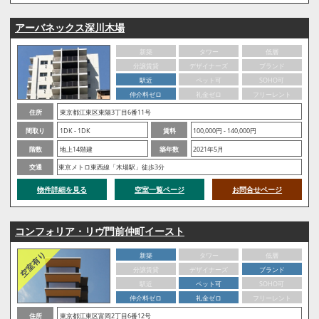
アーバネックス深川木場
新築
タワー
低層
分譲賃貸
デザイナーズ
ブランド
駅近
ペット可
SOHO可
仲介料ゼロ
礼金ゼロ
フリーレント
住所
東京都江東区東陽3丁目6番11号
間取り
1DK - 1DK
賃料
100,000円 - 140,000円
階数
地上14階建
築年数
2021年5月
交通
東京メトロ東西線「木場駅」徒歩3分
物件詳細を見る
空室一覧ページ
お問合せページ
コンフォリア・リヴ門前仲町イースト
新築
タワー
低層
分譲賃貸
デザイナーズ
ブランド
駅近
ペット可
SOHO可
仲介料ゼロ
礼金ゼロ
フリーレント
住所
東京都江東区富岡2丁目6番12号