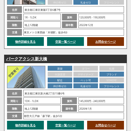
仲介料ゼロ
礼金ゼロ
フリーレント
住所
東京都江東区東陽3丁目6番7号
間取り
1R - 1LDK
賃料
120,000円 - 190,000円
階数
地上12階建
築年数
2022年12月
交通
東京メトロ東西線「木場駅」徒歩4分
物件詳細を見る
空室一覧ページ
お問合せページ
パークアクシス新大橋
新築
タワー
低層
分譲賃貸
デザイナーズ
ブランド
駅近
ペット可
SOHO可
仲介料ゼロ
礼金ゼロ
フリーレント
住所
東京都江東区新大橋2丁目15番6号
間取り
1DK - 1LDK
賃料
145,000円 - 240,000円
階数
地上12階建
築年数
2026年1月
交通
都営大江戸線「森下駅」徒歩5分
物件詳細を見る
空室一覧ページ
お問合せページ