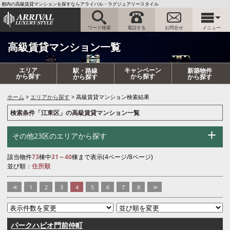
都内の高級賃貸マンションを探すならアライバル・ラグジュアリースタイル
ワード検索
電話する
お問合せ
メニュー
高級賃貸マンション一覧
エリア
キャンペーン
駅・路線
新築物件
から探す
から探す
から探す
から探す
ホーム
エリアから探す
高級賃貸マンション検索結果
検索条件「江東区」の高級賃貸マンション一覧
その他23区のエリアから探す
該当物件
73
棟中
31～40
棟まで表示(4ページ/8ページ)
並び順：
住所順
<<
1
2
3
4
5
6
7
8
>>
パークハビオ門前仲町