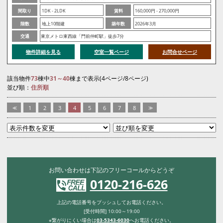
間取り
1DK - 2LDK
賃料
160,000円 - 270,000円
階数
地上10階建
築年数
2026年3月
交通
東京メトロ東西線「門前仲町駅」徒歩7分
物件詳細を見る
空室一覧ページ
お問合せページ
該当物件
73
棟中
31～40
棟まで表示(4ページ/8ページ)
並び順：
住所順
<<
1
2
3
4
5
6
7
8
>>
お問い合わせは下記のフリーコールからどうぞ
0120-216-626
上記の電話番号をプッシュしてお電話ください。
[受付時間] 10:00～19:00
※繋がりにくい場合は
03-5343-6030
へお電話ください。