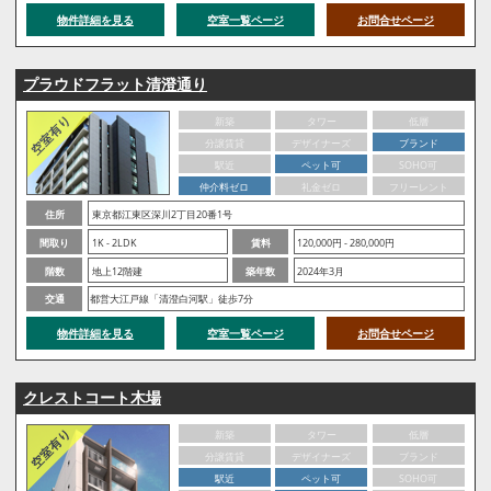
物件詳細を見る
空室一覧ページ
お問合せページ
プラウドフラット清澄通り
新築
タワー
低層
分譲賃貸
デザイナーズ
ブランド
駅近
ペット可
SOHO可
仲介料ゼロ
礼金ゼロ
フリーレント
住所
東京都江東区深川2丁目20番1号
間取り
1K - 2LDK
賃料
120,000円 - 280,000円
階数
地上12階建
築年数
2024年3月
交通
都営大江戸線「清澄白河駅」徒歩7分
物件詳細を見る
空室一覧ページ
お問合せページ
クレストコート木場
新築
タワー
低層
分譲賃貸
デザイナーズ
ブランド
駅近
ペット可
SOHO可