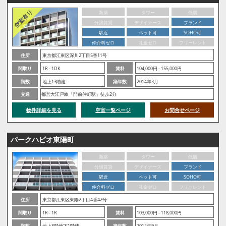
新築
タワー
低層
分譲賃貸
デザイナーズ
ブランド
駅近
ペット可
SOHO可
仲介料ゼロ
礼金ゼロ
フリーレント
住所
東京都江東区深川2丁目5番11号
間取り
1R - 1DK
賃料
104,000円 - 155,000円
階数
地上13階建
築年数
2014年3月
交通
都営大江戸線「門前仲町駅」徒歩2分
物件詳細を見る
空室一覧ページ
お問合せページ
パークハビオ東陽町
新築
タワー
低層
分譲賃貸
デザイナーズ
ブランド
駅近
ペット可
SOHO可
仲介料ゼロ
礼金ゼロ
フリーレント
住所
東京都江東区東陽2丁目4番42号
間取り
1R - 1R
賃料
103,000円 - 118,000円
階数
地上8階地下1階建
築年数
2014年9月