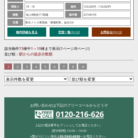
間取り
1R - 1R
賃料
103,000円 - 118,000円
階数
地上8階地下1階建
築年数
2014年9月
交通
東京メトロ東西線「東陽町駅」徒歩2分
物件詳細を見る
空室一覧ページ
お問合せページ
該当物件
73
棟中
1～10
棟まで表示(1ページ/8ページ)
並び順：
駅からの徒歩分数順
1
2
3
4
5
6
7
8
>>
お問い合わせは下記のフリーコールからどうぞ
0120-216-626
上記の電話番号をプッシュしてお電話ください。
[受付時間] 10:00～19:00
※繋がりにくい場合は
03-5343-6030
へお電話ください。