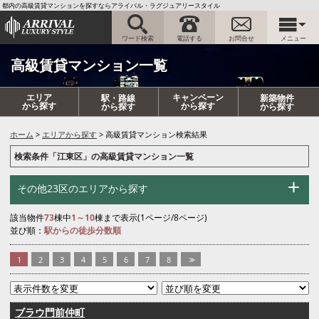
都内の高級賃貸マンションを探すならアライバル・ラグジュアリースタイル
ワード検索
電話する
お問合せ
メニュー
高級賃貸マンション一覧
エリア
キャンペーン
駅・路線
新築物件
から探す
から探す
から探す
から探す
ホーム
エリアから探す
高級賃貸マンション検索結果
検索条件「江東区」の高級賃貸マンション一覧
その他23区のエリアから探す
該当物件
73
棟中
1～10
棟まで表示(1ページ/8ページ)
並び順：
駅からの徒歩分数順
1
2
3
4
5
6
7
8
>>
ブラウ門前仲町