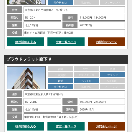
仲介料ゼロ
礼金ゼロ
フリーレント
住所
東京都江東区門前仲町2丁目7番10号
間取り
1R - 2DK
賃料
113,000円 - 184,000円
階数
地上12階建
築年数
2007年2月
交通
東京メトロ東西線「門前仲町駅」徒歩2分
物件詳細を見る
空室一覧ページ
お問合せページ
プラウドフラット森下Ⅳ
新築
タワー
低層
分譲賃貸
デザイナーズ
ブランド
駅近
ペット可
SOHO可
仲介料ゼロ
礼金ゼロ
フリーレント
住所
東京都江東区新大橋2丁目9番6号
間取り
1K - 2LDK
賃料
106,000円 - 225,000円
階数
地上11階建
築年数
2020年11月
交通
都営大江戸線・都営新宿線「森下駅」徒歩2分
物件詳細を見る
空室一覧ページ
お問合せページ