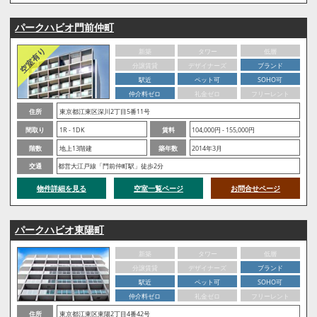
パークハビオ門前仲町
新築
タワー
低層
分譲賃貸
デザイナーズ
ブランド
駅近
ペット可
SOHO可
仲介料ゼロ
礼金ゼロ
フリーレント
住所
東京都江東区深川2丁目5番11号
間取り
1R - 1DK
賃料
104,000円 - 155,000円
階数
地上13階建
築年数
2014年3月
交通
都営大江戸線「門前仲町駅」徒歩2分
物件詳細を見る
空室一覧ページ
お問合せページ
パークハビオ東陽町
新築
タワー
低層
分譲賃貸
デザイナーズ
ブランド
駅近
ペット可
SOHO可
仲介料ゼロ
礼金ゼロ
フリーレント
住所
東京都江東区東陽2丁目4番42号