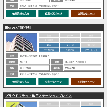
交通
東京メトロ東西線「門前仲町駅」徒歩1分
物件詳細を見る
空室一覧ページ
お問合せページ
Blurock門前仲町
新築
タワー
低層
分譲賃貸
デザイナーズ
ブランド
駅近
ペット可
SOHO可
仲介料ゼロ
礼金ゼロ
フリーレント
住所
東京都江東区富岡1丁目8番5号
間取り
1K - 1K
賃料
117,000円 - 128,000円
階数
地上12階建
築年数
2020年7月
交通
東京メトロ東西線「門前仲町駅」徒歩1分
物件詳細を見る
空室一覧ページ
お問合せページ
プラウドフラット亀戸ステーションプレイス
新築
タワー
低層