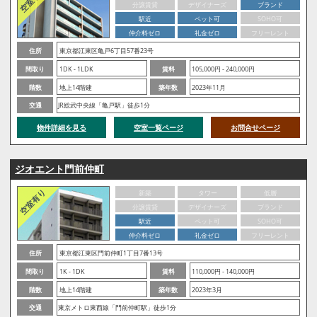
分譲賃貸
デザイナーズ
ブランド
駅近
ペット可
SOHO可
仲介料ゼロ
礼金ゼロ
フリーレント
住所
東京都江東区亀戸6丁目57番23号
間取り
1DK - 1LDK
賃料
105,000円 - 240,000円
階数
地上14階建
築年数
2023年11月
交通
JR総武中央線「亀戸駅」徒歩1分
物件詳細を見る
空室一覧ページ
お問合せページ
ジオエント門前仲町
新築
タワー
低層
分譲賃貸
デザイナーズ
ブランド
駅近
ペット可
SOHO可
仲介料ゼロ
礼金ゼロ
フリーレント
住所
東京都江東区門前仲町1丁目7番13号
間取り
1K - 1DK
賃料
110,000円 - 140,000円
階数
地上14階建
築年数
2023年3月
交通
東京メトロ東西線「門前仲町駅」徒歩1分