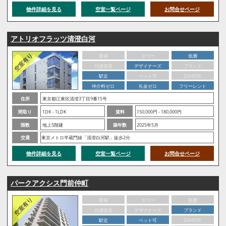
物件詳細を見る
空室一覧ページ
お問合せページ
アトリオフラッツ清澄白河
新築
タワー
低層
分譲賃貸
デザイナーズ
ブランド
駅近
ペット可
SOHO可
仲介料ゼロ
礼金ゼロ
フリーレント
住所
東京都江東区清澄3丁目9番15号
間取り
1DK - 1LDK
賃料
150,000円 - 180,000円
階数
地上5階建
築年数
2025年5月
交通
東京メトロ半蔵門線「清澄白河駅」徒歩2分
物件詳細を見る
空室一覧ページ
お問合せページ
パークアクシス門前仲町
新築
タワー
低層
分譲賃貸
デザイナーズ
ブランド
駅近
ペット可
SOHO可