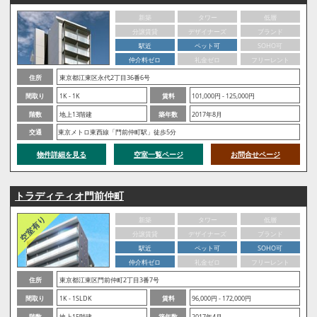
新築
タワー
低層
分譲賃貸
デザイナーズ
ブランド
駅近
ペット可
SOHO可
仲介料ゼロ
礼金ゼロ
フリーレント
住所
東京都江東区永代2丁目36番6号
間取り
1K - 1K
賃料
101,000円 - 125,000円
階数
地上13階建
築年数
2017年8月
交通
東京メトロ東西線「門前仲町駅」徒歩5分
物件詳細を見る
空室一覧ページ
お問合せページ
トラディティオ門前仲町
新築
タワー
低層
分譲賃貸
デザイナーズ
ブランド
駅近
ペット可
SOHO可
仲介料ゼロ
礼金ゼロ
フリーレント
住所
東京都江東区門前仲町2丁目3番7号
間取り
1K - 1SLDK
賃料
96,000円 - 172,000円
階数
地上15階建
築年数
2017年4月