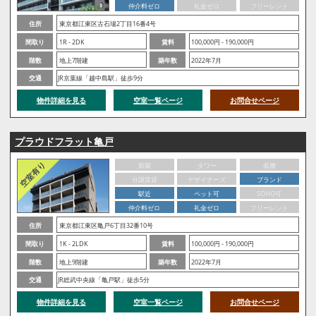
仲介料ゼロ
礼金ゼロ
フリーレント
住所
東京都江東区古石場2丁目16番4号
間取り
1R - 2DK
賃料
100,000円 - 190,000円
階数
地上7階建
築年数
2022年7月
交通
JR京葉線「越中島駅」徒歩9分
物件詳細を見る
空室一覧ページ
お問合せページ
プラウドフラット亀戸
新築
タワー
低層
分譲賃貸
デザイナーズ
ブランド
駅近
ペット可
SOHO可
仲介料ゼロ
礼金ゼロ
フリーレント
住所
東京都江東区亀戸6丁目32番10号
間取り
1K - 2LDK
賃料
100,000円 - 190,000円
階数
地上9階建
築年数
2022年7月
交通
JR総武中央線「亀戸駅」徒歩5分
物件詳細を見る
空室一覧ページ
お問合せページ