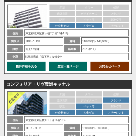
新築
タワー
低層
分譲賃貸
デザイナーズ
ブランド
駅近
ペット可
SOHO可
仲介料ゼロ
礼金ゼロ
フリーレント
住所
東京都江東区新大橋2丁目19番11号
間取り
1DK - 1LDK
賃料
110,000円 - 140,000円
階数
地上12階建
築年数
2023年11月
交通
都営新宿線「森下駅」徒歩6分
物件詳細を見る
空室一覧ページ
お問合せページ
コンフォリア・リヴ豊洲キャナル
新築
タワー
低層
分譲賃貸
デザイナーズ
ブランド
駅近
ペット可
SOHO可
仲介料ゼロ
礼金ゼロ
フリーレント
住所
東京都江東区枝川1丁目14番10号
間取り
1LDK - 3LDK
賃料
150,000円 - 300,000円
階数
地上13階建
築年数
2025年3月