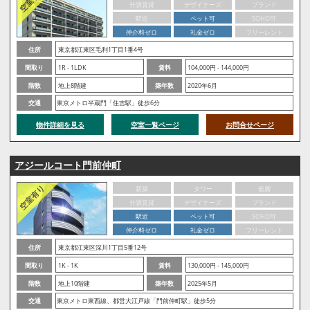
分譲賃貸
デザイナーズ
ブランド
駅近
ペット可
SOHO可
仲介料ゼロ
礼金ゼロ
フリーレント
住所
東京都江東区毛利1丁目1番4号
間取り
1R - 1LDK
賃料
104,000円 - 144,000円
階数
地上8階建
築年数
2020年6月
交通
東京メトロ半蔵門「住吉駅」徒歩6分
物件詳細を見る
空室一覧ページ
お問合せページ
アジールコート門前仲町
新築
タワー
低層
分譲賃貸
デザイナーズ
ブランド
駅近
ペット可
SOHO可
仲介料ゼロ
礼金ゼロ
フリーレント
住所
東京都江東区深川1丁目5番12号
間取り
1K - 1K
賃料
130,000円 - 145,000円
階数
地上10階建
築年数
2025年5月
交通
東京メトロ東西線、都営大江戸線「門前仲町駅」徒歩5分