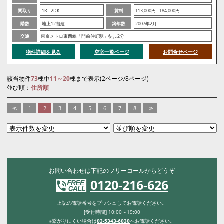
間取り
1R - 2DK
賃料
113,000円 - 184,000円
階数
地上12階建
築年数
2007年2月
交通
東京メトロ東西線「門前仲町駅」徒歩2分
物件詳細を見る
空室一覧ページ
お問合せページ
該当物件
73
棟中
11～20
棟まで表示(2ページ/8ページ)
並び順：
住所順
<<
1
2
3
4
5
6
7
8
>>
お問い合わせは下記のフリーコールからどうぞ
0120-216-626
上記の電話番号をプッシュしてお電話ください。
[受付時間] 10:00～19:00
※繋がりにくい場合は
03-5343-6030
へお電話ください。