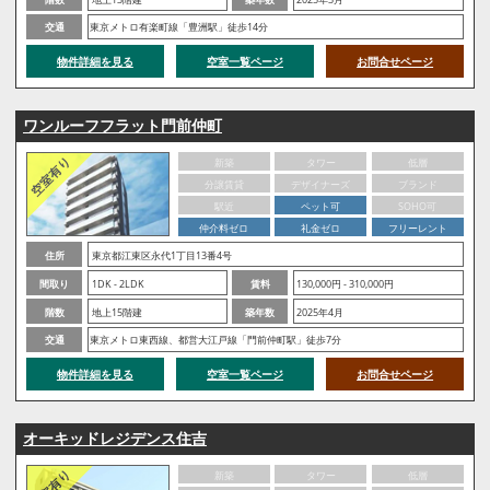
交通
東京メトロ有楽町線「豊洲駅」徒歩14分
物件詳細を見る
空室一覧ページ
お問合せページ
ワンルーフフラット門前仲町
新築
タワー
低層
分譲賃貸
デザイナーズ
ブランド
駅近
ペット可
SOHO可
仲介料ゼロ
礼金ゼロ
フリーレント
住所
東京都江東区永代1丁目13番4号
間取り
1DK - 2LDK
賃料
130,000円 - 310,000円
階数
地上15階建
築年数
2025年4月
交通
東京メトロ東西線、都営大江戸線「門前仲町駅」徒歩7分
物件詳細を見る
空室一覧ページ
お問合せページ
オーキッドレジデンス住吉
新築
タワー
低層