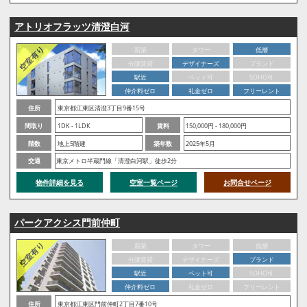
アトリオフラッツ清澄白河
新築
タワー
低層
分譲賃貸
デザイナーズ
ブランド
駅近
ペット可
SOHO可
仲介料ゼロ
礼金ゼロ
フリーレント
住所
東京都江東区清澄3丁目9番15号
間取り
1DK - 1LDK
賃料
150,000円 - 180,000円
階数
地上5階建
築年数
2025年5月
交通
東京メトロ半蔵門線「清澄白河駅」徒歩2分
物件詳細を見る
空室一覧ページ
お問合せページ
パークアクシス門前仲町
新築
タワー
低層
分譲賃貸
デザイナーズ
ブランド
駅近
ペット可
SOHO可
仲介料ゼロ
礼金ゼロ
フリーレント
住所
東京都江東区門前仲町2丁目7番10号