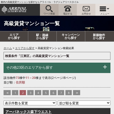
都内の高級賃貸マンションを探すならアライバル・ラグジュアリースタイル
ワード検索
電話する
お問合せ
メニュー
高級賃貸マンション一覧
エリア
キャンペーン
駅・路線
新築物件
から探す
から探す
から探す
から探す
ホーム
エリアから探す
高級賃貸マンション検索結果
検索条件「江東区」の高級賃貸マンション一覧
その他23区のエリアから探す
該当物件
73
棟中
11～20
棟まで表示(2ページ/8ページ)
並び順：
住所順
<<
1
2
3
4
5
6
7
8
>>
アーバネックス森下ウエスト