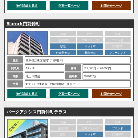
物件詳細を見る
空室一覧ページ
お問合せページ
Blurock門前仲町
新築
タワー
低層
分譲賃貸
デザイナーズ
ブランド
駅近
ペット可
SOHO可
仲介料ゼロ
礼金ゼロ
フリーレント
住所
東京都江東区富岡1丁目8番5号
間取り
1K - 1K
賃料
117,000円 - 128,000円
階数
地上12階建
築年数
2020年7月
交通
東京メトロ東西線「門前仲町駅」徒歩1分
物件詳細を見る
空室一覧ページ
お問合せページ
パークアクシス門前仲町テラス
新築
タワー
低層
分譲賃貸
デザイナーズ
ブランド
駅近
ペット可
SOHO可