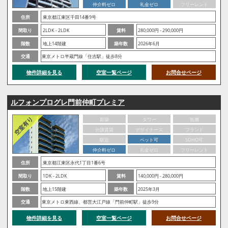
仲介料ゼロ
礼金ゼロ
フリーレント
住所
東京都江東区千田14番9号
間取り
2LDK - 2LDK
賃料
280,000円 - 290,000円
階数
地上14階建
築年数
2026年6月
交通
東京メトロ半蔵門線「住吉駅」徒歩8分
物件詳細を見る
空室一覧ページ
お問合せページ
ルフォンプログレ門前仲町プレミア
新築
タワー
低層
分譲賃貸
デザイナーズ
ブランド
駅近
ペット可
SOHO可
仲介料ゼロ
礼金ゼロ
フリーレント
住所
東京都江東区永代1丁目1番6号
間取り
1DK - 2LDK
賃料
140,000円 - 280,000円
階数
地上15階建
築年数
2025年3月
交通
東京メトロ東西線、都営大江戸線「門前仲町駅」徒歩9分
物件詳細を見る
空室一覧ページ
お問合せページ