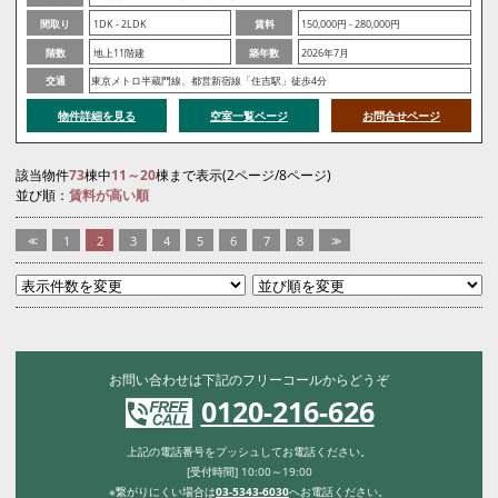
間取り
1DK - 2LDK
賃料
150,000円 - 280,000円
階数
地上11階建
築年数
2026年7月
交通
東京メトロ半蔵門線、都営新宿線「住吉駅」徒歩4分
物件詳細を見る
空室一覧ページ
お問合せページ
該当物件
73
棟中
11～20
棟まで表示(2ページ/8ページ)
並び順：
賃料が高い順
<<
1
2
3
4
5
6
7
8
>>
お問い合わせは下記のフリーコールからどうぞ
0120-216-626
上記の電話番号をプッシュしてお電話ください。
[受付時間] 10:00～19:00
※繋がりにくい場合は
03-5343-6030
へお電話ください。