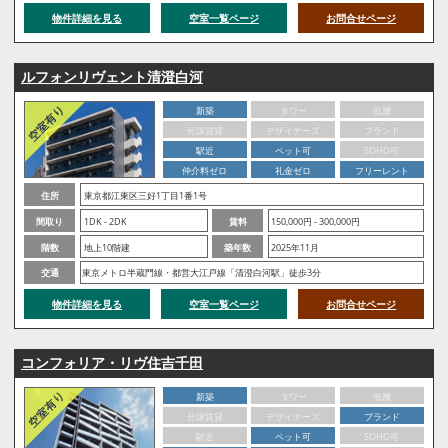
物件詳細を見る
空室一覧ページ
お問合せページ
ルフォンリヴェント清澄白河
新築
タワー
低層
分譲賃貸
デザイナーズ
ブランド
駅近
ペット可
SOHO可
仲介料ゼロ
礼金ゼロ
フリーレント
住所
東京都江東区三好1丁目1番1号
間取り
1DK - 2DK
賃料
150,000円 - 300,000円
階数
地上10階建
築年数
2025年11月
交通
東京メトロ半蔵門線・都営大江戸線「清澄白河駅」徒歩3分
物件詳細を見る
空室一覧ページ
お問合せページ
コンフォリア・リヴ住吉千田
新築
タワー
低層
分譲賃貸
デザイナーズ
ブランド
駅近
ペット可
SOHO可