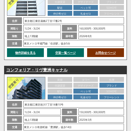
分譲賃貸
デザイナーズ
ブランド
駅近
ペット可
SOHO可
仲介料ゼロ
礼金ゼロ
フリーレント
住所
東京都江東区扇橋2丁目17番2号
間取り
1LDK - 3LDK
賃料
160,000円 - 300,000円
階数
地上13階建
築年数
2026年8月
交通
東京メトロ半蔵門線「住吉駅」徒歩5分
物件詳細を見る
空室一覧ページ
お問合せページ
コンフォリア・リヴ豊洲キャナル
新築
タワー
低層
分譲賃貸
デザイナーズ
ブランド
駅近
ペット可
SOHO可
仲介料ゼロ
礼金ゼロ
フリーレント
住所
東京都江東区枝川1丁目14番10号
間取り
1LDK - 3LDK
賃料
150,000円 - 300,000円
階数
地上13階建
築年数
2025年3月
交通
東京メトロ有楽町線「豊洲駅」徒歩14分