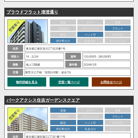
プラウドフラット清澄通り
新築
タワー
低層
分譲賃貸
デザイナーズ
ブランド
駅近
ペット可
SOHO可
仲介料ゼロ
礼金ゼロ
フリーレント
住所
東京都江東区深川2丁目20番1号
間取り
1K - 2LDK
賃料
120,000円 - 280,000円
階数
地上12階建
築年数
2024年3月
交通
都営大江戸線「清澄白河駅」徒歩7分
物件詳細を見る
空室一覧ページ
お問合せページ
パークアクシス住吉ガーデンスクエア
新築
タワー
低層
分譲賃貸
デザイナーズ
ブランド
駅近
ペット可
SOHO可
仲介料ゼロ
礼金ゼロ
フリーレント
住所
東京都江東区猿江2丁目1番11号