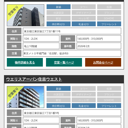
新築
タワー
低層
分譲賃貸
デザイナーズ
ブランド
駅近
ペット可
SOHO可
仲介料ゼロ
礼金ゼロ
フリーレント
住所
東京都江東区猿江1丁目1番11号
間取り
1DK - 2LDK
賃料
140,000円 - 310,000円
階数
地上10階建
築年数
2026年2月
交通
東京メトロ半蔵門線「住吉駅」徒歩8分
物件詳細を見る
空室一覧ページ
お問合せページ
ウエリスアーバン住吉ウエスト
新築
タワー
低層
分譲賃貸
デザイナーズ
ブランド
駅近
ペット可
SOHO可
仲介料ゼロ
礼金ゼロ
フリーレント
住所
東京都江東区猿江1丁目1番9号
間取り
1DK - 2LDK
賃料
140,000円 - 310,000円
階数
地上10階建
築年数
2026年2月