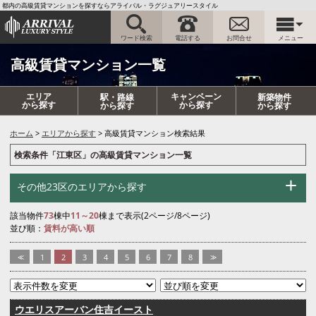
都内の高級賃貸マンションを探すならアライバル・ラグジュアリースタイル
ワード検索
電話する
お問合せ
メニュー
高級賃貸マンション一覧
エリア
キャンペーン
駅・路線
新築物件
から探す
から探す
から探す
から探す
ホーム
エリアから探す
高級賃貸マンション検索結果
検索条件「江東区」の高級賃貸マンション一覧
その他23区のエリアから探す
該当物件
73
棟中
11～20
棟まで表示(2ページ/8ページ)
並び順：
賃料が高い順
<<
1
2
3
4
5
6
7
8
>>
ウエリスアーバン住吉イースト