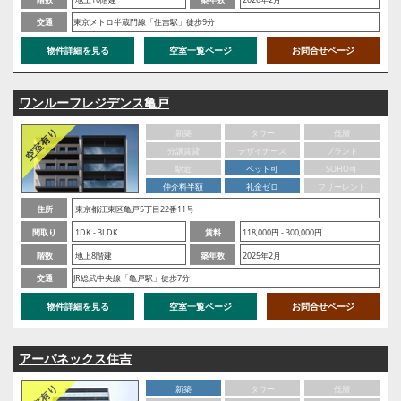
交通
東京メトロ半蔵門線「住吉駅」徒歩9分
物件詳細を見る
空室一覧ページ
お問合せページ
ワンルーフレジデンス亀戸
新築
タワー
低層
分譲賃貸
デザイナーズ
ブランド
駅近
ペット可
SOHO可
仲介料半額
礼金ゼロ
フリーレント
住所
東京都江東区亀戸5丁目22番11号
間取り
1DK - 3LDK
賃料
118,000円 - 300,000円
階数
地上8階建
築年数
2025年2月
交通
JR総武中央線「亀戸駅」徒歩7分
物件詳細を見る
空室一覧ページ
お問合せページ
アーバネックス住吉
新築
タワー
低層