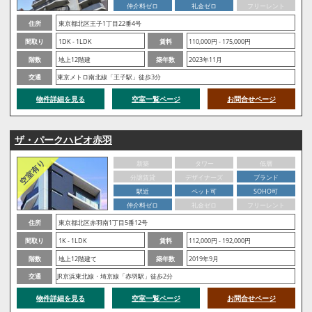
仲介料ゼロ
礼金ゼロ
フリーレント
住所
東京都北区王子1丁目22番4号
間取り
1DK - 1LDK
賃料
110,000円 - 175,000円
階数
地上12階建
築年数
2023年11月
交通
東京メトロ南北線「王子駅」徒歩3分
物件詳細を見る
空室一覧ページ
お問合せページ
ザ・パークハビオ赤羽
新築
タワー
低層
分譲賃貸
デザイナーズ
ブランド
駅近
ペット可
SOHO可
仲介料ゼロ
礼金ゼロ
フリーレント
住所
東京都北区赤羽南1丁目5番12号
間取り
1K - 1LDK
賃料
112,000円 - 192,000円
階数
地上12階建て
築年数
2019年9月
交通
JR京浜東北線・埼京線「赤羽駅」徒歩2分
物件詳細を見る
空室一覧ページ
お問合せページ