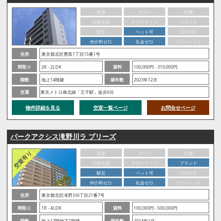
新築
タワー
低層
分譲賃貸
デザイナーズ
ブランド
駅近
ペット可
SOHO可
仲介料ゼロ
礼金ゼロ
フリーレント
住所
東京都北区豊島1丁目15番1号
間取り
2K - 2LDK
賃料
100,000円 - 310,000円
階数
地上14階建
築年数
2023年12月
交通
東京メトロ南北線「王子駅」徒歩6分
物件詳細を見る
空室一覧ページ
お問合せページ
パークアクシス滝野川ラ ブリーズ
新築
タワー
低層
分譲賃貸
デザイナーズ
ブランド
駅近
ペット可
SOHO可
仲介料ゼロ
礼金ゼロ
フリーレント
住所
東京都北区滝野川6丁目21番7号
間取り
1R - 4LDK
賃料
100,000円 - 500,000円
階数
地上17階地下1階建
築年数
2014年1月