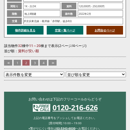
間取り
1K - 2LDK
賃料
120,000円 - 250,000円
階数
地上8階建
築年数
2022年2月
交通
JR京浜東北線・根岸線「赤羽駅」徒歩8分
物件詳細を見る
空室一覧ページ
お問合せページ
該当物件
32
棟中
11～20
棟まで表示(2ページ/4ページ)
並び順：
賃料が安い順
<<
1
2
3
4
>>
お問い合わせは下記のフリーコールからどうぞ
0120-216-626
上記の電話番号をプッシュしてお電話ください。
[受付時間] 10:00～19:00
※繋がりにくい場合は
03-5343-6030
へお電話ください。