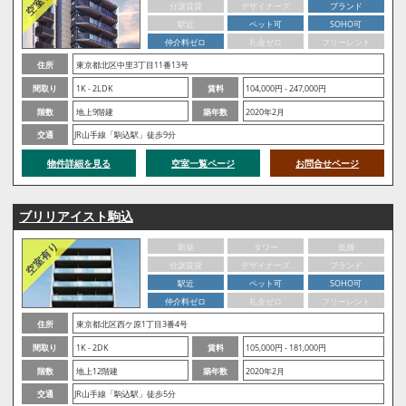
分譲賃貸
デザイナーズ
ブランド
駅近
ペット可
SOHO可
仲介料ゼロ
礼金ゼロ
フリーレント
住所
東京都北区中里3丁目11番13号
間取り
1K - 2LDK
賃料
104,000円 - 247,000円
階数
地上9階建
築年数
2020年2月
交通
JR山手線「駒込駅」徒歩9分
物件詳細を見る
空室一覧ページ
お問合せページ
ブリリアイスト駒込
新築
タワー
低層
分譲賃貸
デザイナーズ
ブランド
駅近
ペット可
SOHO可
仲介料ゼロ
礼金ゼロ
フリーレント
住所
東京都北区西ケ原1丁目3番4号
間取り
1K - 2DK
賃料
105,000円 - 181,000円
階数
地上12階建
築年数
2020年2月
交通
JR山手線「駒込駅」徒歩5分