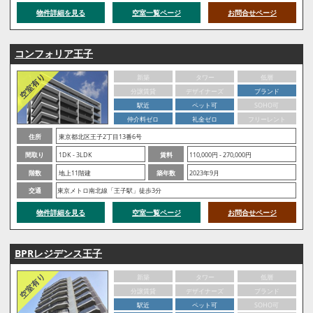
物件詳細を見る
空室一覧ページ
お問合せページ
コンフォリア王子
新築
タワー
低層
分譲賃貸
デザイナーズ
ブランド
駅近
ペット可
SOHO可
仲介料ゼロ
礼金ゼロ
フリーレント
住所
東京都北区王子2丁目13番6号
間取り
1DK - 3LDK
賃料
110,000円 - 270,000円
階数
地上11階建
築年数
2023年9月
交通
東京メトロ南北線「王子駅」徒歩3分
物件詳細を見る
空室一覧ページ
お問合せページ
BPRレジデンス王子
新築
タワー
低層
分譲賃貸
デザイナーズ
ブランド
駅近
ペット可
SOHO可