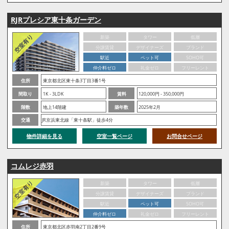
RJRプレシア東十条ガーデン
新築
タワー
低層
分譲賃貸
デザイナーズ
ブランド
駅近
ペット可
SOHO可
仲介料ゼロ
礼金ゼロ
フリーレント
住所
東京都北区東十条3丁目3番1号
間取り
1K - 3LDK
賃料
120,000円 - 350,000円
階数
地上14階建
築年数
2025年2月
交通
JR京浜東北線「東十条駅」徒歩4分
物件詳細を見る
空室一覧ページ
お問合せページ
コムレジ赤羽
新築
タワー
低層
分譲賃貸
デザイナーズ
ブランド
駅近
ペット可
SOHO可
仲介料ゼロ
礼金ゼロ
フリーレント
住所
東京都北区赤羽南2丁目2番9号