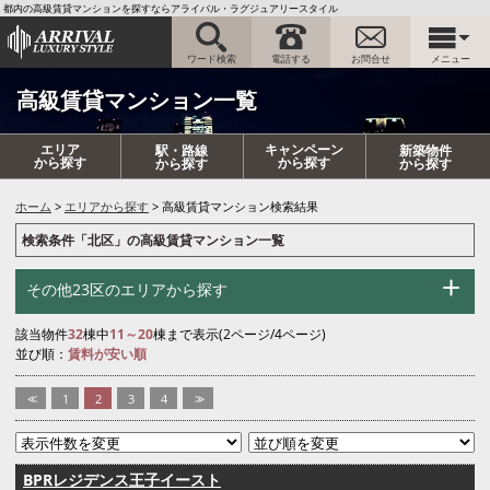
都内の高級賃貸マンションを探すならアライバル・ラグジュアリースタイル
ワード検索
電話する
お問合せ
メニュー
高級賃貸マンション一覧
エリア
キャンペーン
駅・路線
新築物件
から探す
から探す
から探す
から探す
ホーム
エリアから探す
高級賃貸マンション検索結果
検索条件「北区」の高級賃貸マンション一覧
その他23区のエリアから探す
該当物件
32
棟中
11～20
棟まで表示(2ページ/4ページ)
並び順：
賃料が安い順
<<
1
2
3
4
>>
BPRレジデンス王子イースト