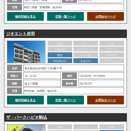
交通
都営三田線「西巣鴨駅」徒歩4分
物件詳細を見る
空室一覧ページ
お問合せページ
ジオエント赤羽
新築
タワー
低層
分譲賃貸
デザイナーズ
ブランド
駅近
ペット可
SOHO可
仲介料ゼロ
礼金ゼロ
フリーレント
住所
東京都北区赤羽西1丁目4番11号
間取り
1K - 2LDK
賃料
100,000円 - 207,000円
階数
地上11階建
築年数
2021年2月
交通
JR埼京線「赤羽駅」徒歩2分
物件詳細を見る
空室一覧ページ
お問合せページ
ザ・パークハビオ駒込
新築
タワー
低層