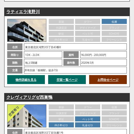
ラティエラ滝野川
新築
タワー
低層
分譲賃貸
デザイナーズ
ブランド
駅近
ペット可
SOHO可
仲介料ゼロ
礼金ゼロ
フリーレント
住所
東京都北区滝野川5丁目43番8
間取り
1DK - 2LDK
賃料
96,000円 - 200,000円
階数
地上5階建
築年数
2020年3月
交通
JR埼京線「板橋駅」徒歩7分
物件詳細を見る
空室一覧ページ
お問合せページ
クレヴィアリグゼ西巣鴨
新築
タワー
低層
分譲賃貸
デザイナーズ
ブランド
駅近
ペット可
SOHO可
仲介料ゼロ
礼金ゼロ
フリーレント
住所
東京都北区滝野川3丁目56番1号