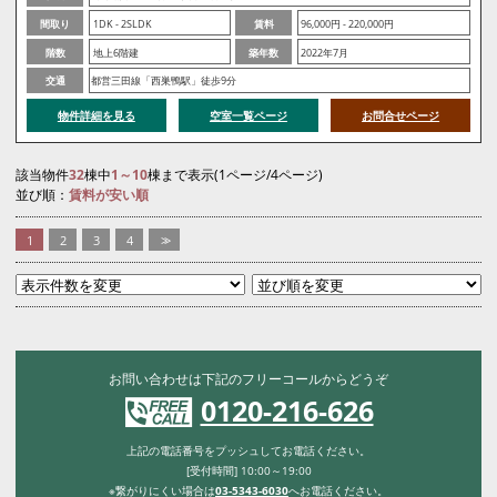
間取り
1DK - 2SLDK
賃料
96,000円 - 220,000円
階数
地上6階建
築年数
2022年7月
交通
都営三田線「西巣鴨駅」徒歩9分
物件詳細を見る
空室一覧ページ
お問合せページ
該当物件
32
棟中
1～10
棟まで表示(1ページ/4ページ)
並び順：
賃料が安い順
1
2
3
4
>>
お問い合わせは下記のフリーコールからどうぞ
0120-216-626
上記の電話番号をプッシュしてお電話ください。
[受付時間] 10:00～19:00
※繋がりにくい場合は
03-5343-6030
へお電話ください。