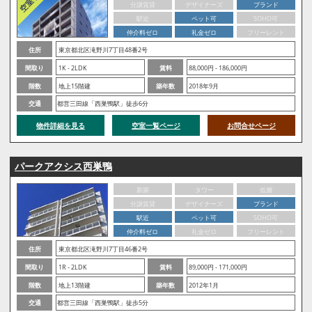
分譲賃貸
デザイナーズ
ブランド
駅近
ペット可
SOHO可
仲介料ゼロ
礼金ゼロ
フリーレント
住所
東京都北区滝野川7丁目48番2号
間取り
1K - 2LDK
賃料
88,000円 - 186,000円
階数
地上15階建
築年数
2018年9月
交通
都営三田線「西巣鴨駅」徒歩6分
物件詳細を見る
空室一覧ページ
お問合せページ
パークアクシス西巣鴨
新築
タワー
低層
分譲賃貸
デザイナーズ
ブランド
駅近
ペット可
SOHO可
仲介料ゼロ
礼金ゼロ
フリーレント
住所
東京都北区滝野川7丁目46番2号
間取り
1R - 2LDK
賃料
89,000円 - 171,000円
階数
地上13階建
築年数
2012年1月
交通
都営三田線「西巣鴨駅」徒歩5分