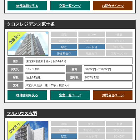
物件詳細を見る
空室一覧ページ
お問合せページ
クロスレジデンス東十条
新築
タワー
低層
分譲賃貸
デザイナーズ
ブランド
駅近
ペット可
SOHO可
仲介料ゼロ
礼金ゼロ
フリーレント
住所
東京都北区東十条2丁目14番1号
間取り
1R - 3LDK
賃料
90,000円 - 200,000円
階数
地上14階建
築年数
2007年12月
交通
JR京浜東北線「東十条駅」徒歩2分
物件詳細を見る
空室一覧ページ
お問合せページ
フルハウス赤羽
新築
タワー
低層
分譲賃貸
デザイナーズ
ブランド
駅近
ペット可
SOHO可