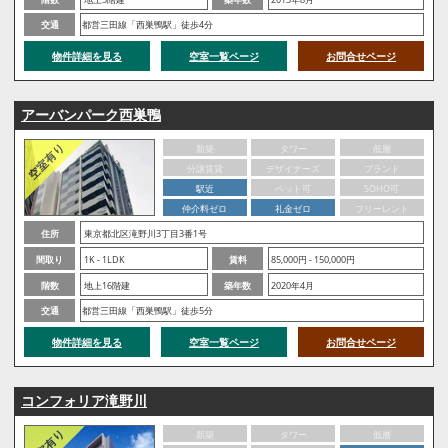
交通
都営三田線「西巣鴨駅」徒歩4分
物件詳細を見る
空室一覧ページ
お問合せページ
アーバンパーク西巣鴨
新築
タワー
低層
分譲賃貸
デザイナーズ
ブランド
駅近
ペット可
SOHO可
仲介料ゼロ
礼金ゼロ
フリーレント
住所
東京都北区滝野川3丁目3番1号
間取り
1K - 1LDK
賃料
85,000円 - 150,000円
階数
地上16階建
築年数
2020年4月
交通
都営三田線「西巣鴨駅」徒歩5分
物件詳細を見る
空室一覧ページ
お問合せページ
コンフォリア滝野川
新築
タワー
低層