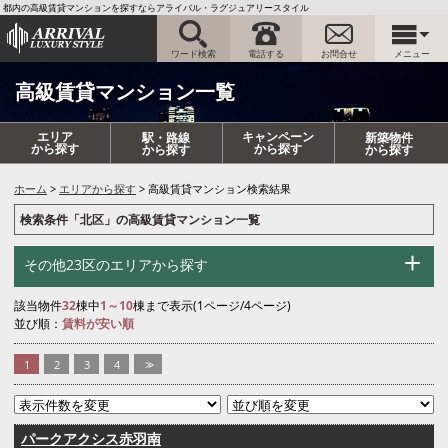
都内の高級賃貸マンションを探すならアライバル・ラグジュアリースタイル
ワード検索
電話する
お問合せ
メニュー
高級賃貸マンション一覧
エリア
キャンペーン
駅・路線
新築物件
から探す
から探す
から探す
から探す
ホーム
エリアから探す
高級賃貸マンション検索結果
検索条件「北区」の高級賃貸マンション一覧
その他23区のエリアから探す
該当物件
32
棟中
1～10
棟まで表示(1ページ/4ページ)
並び順：
賃料が安い順
1
2
3
4
>>
パークアクシス赤羽南