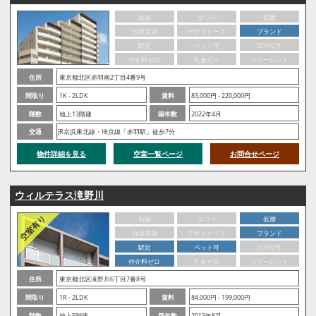
新築
タワー
低層
分譲賃貸
デザイナーズ
ブランド
駅近
ペット可
SOHO可
仲介料ゼロ
礼金ゼロ
フリーレント
住所
東京都北区赤羽南2丁目4番9号
間取り
1K - 2LDK
賃料
83,000円 - 220,000円
階数
地上13階建
築年数
2022年4月
交通
JR京浜東北線・埼京線「赤羽駅」徒歩7分
物件詳細を見る
空室一覧ページ
お問合せページ
ウィルテラス滝野川
新築
タワー
低層
分譲賃貸
デザイナーズ
ブランド
駅近
ペット可
SOHO可
仲介料ゼロ
礼金ゼロ
フリーレント
住所
東京都北区滝野川6丁目7番8号
間取り
1R - 2LDK
賃料
84,000円 - 199,000円
階数
地上5階建
築年数
2013年8月