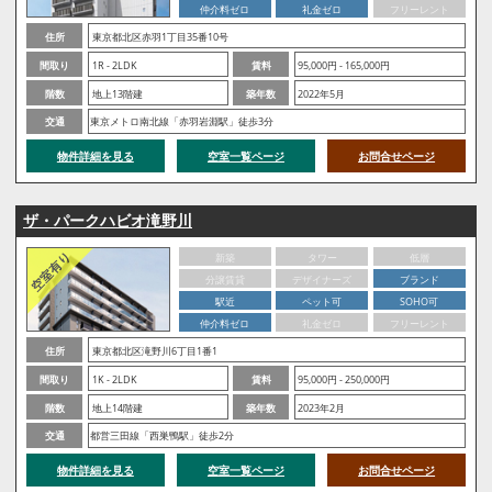
仲介料ゼロ
礼金ゼロ
フリーレント
住所
東京都北区赤羽1丁目35番10号
間取り
1R - 2LDK
賃料
95,000円 - 165,000円
階数
地上13階建
築年数
2022年5月
交通
東京メトロ南北線「赤羽岩淵駅」徒歩3分
物件詳細を見る
空室一覧ページ
お問合せページ
ザ・パークハビオ滝野川
新築
タワー
低層
分譲賃貸
デザイナーズ
ブランド
駅近
ペット可
SOHO可
仲介料ゼロ
礼金ゼロ
フリーレント
住所
東京都北区滝野川6丁目1番1
間取り
1K - 2LDK
賃料
95,000円 - 250,000円
階数
地上14階建
築年数
2023年2月
交通
都営三田線「西巣鴨駅」徒歩2分
物件詳細を見る
空室一覧ページ
お問合せページ