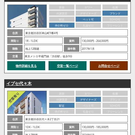
新築
タワー
低層
分譲賃貸
デザイナーズ
ブランド
駅近
ペット可
SOHO可
仲介料ゼロ
礼金ゼロ
フリーレント
住所
東京都渋谷区神山町9番4号
間取り
1R - 1LDK
賃料
130,000円 - 264,000円
階数
地上12階建
築年数
2017年1月
交通
東京メトロ半蔵門線「渋谷駅」徒歩9分
物件詳細を見る
空室一覧ページ
お問合せページ
イプセ代々木
新築
タワー
低層
分譲賃貸
デザイナーズ
ブランド
駅近
ペット可
SOHO可
仲介料ゼロ
礼金ゼロ
フリーレント
住所
東京都渋谷区代々木2丁目21
間取り
1DK - 1LDK
賃料
130,000円 - 185,000円
階数
地上7階建
築年数
2024年6月