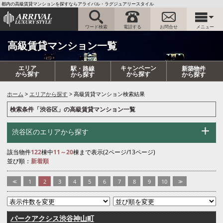
都内の高級賃貸マンションを探すならアライバル・ラグジュアリースタイル
ワード検索
電話する
お問合せ
メニュー
高級賃貸マンション一覧
エリア
キャンペーン
駅・路線
新築物件
から探す
から探す
から探す
から探す
ホーム
エリアから探す
高級賃貸マンション検索結果
検索条件「渋谷区」の高級賃貸マンション一覧
渋谷区のエリアから探す
該当物件
122
棟中
11～20
棟まで表示(2ページ/13ページ)
並び順：
新着順
<<
1
2
3
4
5
6
7
8
9
10
>>
パークアクシス渋谷神山町