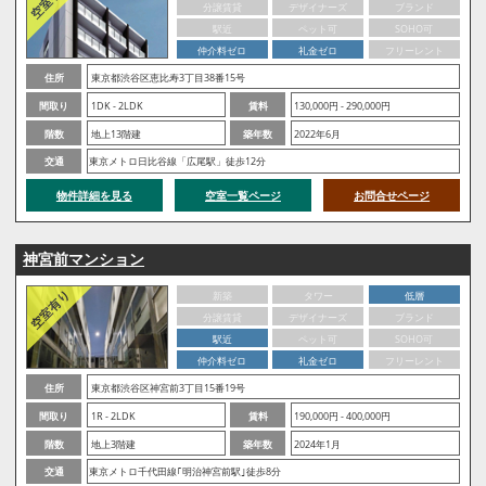
分譲賃貸
デザイナーズ
ブランド
駅近
ペット可
SOHO可
仲介料ゼロ
礼金ゼロ
フリーレント
住所
東京都渋谷区恵比寿3丁目38番15号
間取り
1DK - 2LDK
賃料
130,000円 - 290,000円
階数
地上13階建
築年数
2022年6月
交通
東京メトロ日比谷線「広尾駅」徒歩12分
物件詳細を見る
空室一覧ページ
お問合せページ
神宮前マンション
新築
タワー
低層
分譲賃貸
デザイナーズ
ブランド
駅近
ペット可
SOHO可
仲介料ゼロ
礼金ゼロ
フリーレント
住所
東京都渋谷区神宮前3丁目15番19号
間取り
1R - 2LDK
賃料
190,000円 - 400,000円
階数
地上3階建
築年数
2024年1月
交通
東京メトロ千代田線｢明治神宮前駅｣徒歩8分