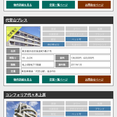
物件詳細を見る
空室一覧ページ
お問合せページ
代官山ブレス
新築
タワー
低層
分譲賃貸
デザイナーズ
ブランド
駅近
ペット可
SOHO可
仲介料ゼロ
礼金ゼロ
フリーレント
住所
東京都渋谷区猿楽町5番21号
間取り
1R - 2LDK
賃料
138,000円 - 420,000円
階数
地上6階地下1階建
築年数
2011年1月
交通
東急東横線「代官山駅」徒歩9分
物件詳細を見る
空室一覧ページ
お問合せページ
コンフォリア代々木上原
新築
タワー
低層
分譲賃貸
デザイナーズ
ブランド
駅近
ペット可
SOHO可