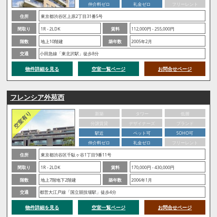
仲介料ゼロ
礼金ゼロ
フリーレント
住所
東京都渋谷区上原2丁目31番5号
間取り
1R - 2LDK
賃料
112,000円 - 255,000円
階数
地上10階建
築年数
2005年2月
交通
小田急線「東北沢駅」徒歩8分
物件詳細を見る
空室一覧ページ
お問合せページ
フレンシア外苑西
新築
タワー
低層
分譲賃貸
デザイナーズ
ブランド
駅近
ペット可
SOHO可
仲介料ゼロ
礼金ゼロ
フリーレント
住所
東京都渋谷区千駄ヶ谷1丁目9番11号
間取り
1R - 2LDK
賃料
170,000円 - 430,000円
階数
地上7階地下2階建
築年数
2006年1月
交通
都営大江戸線「国立競技場駅」徒歩4分
物件詳細を見る
空室一覧ページ
お問合せページ