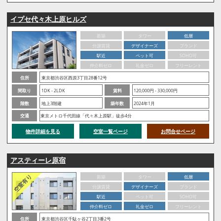
イプセ代々木上原ヒルズ
新築
タワー
低層
分譲賃貸
デザイナーズ
ブランド
駅近
ペット可
SOHO可
仲介料ゼロ
礼金ゼロ
フリーレント
住所
東京都渋谷区西原3丁目28番12号
間取り
1DK - 2LDK
賃料
120,000円 - 330,000円
階数
地上3階建
築年数
2024年1月
交通
東京メトロ千代田線「代々木上原駅」徒歩4分
物件詳細を見る
空室一覧ページ
お問合せページ
アスティーレ原宿
新築
タワー
低層
分譲賃貸
デザイナーズ
ブランド
駅近
ペット可
SOHO可
仲介料ゼロ
礼金ゼロ
フリーレント
住所
東京都渋谷区千駄ヶ谷2丁目3番2号