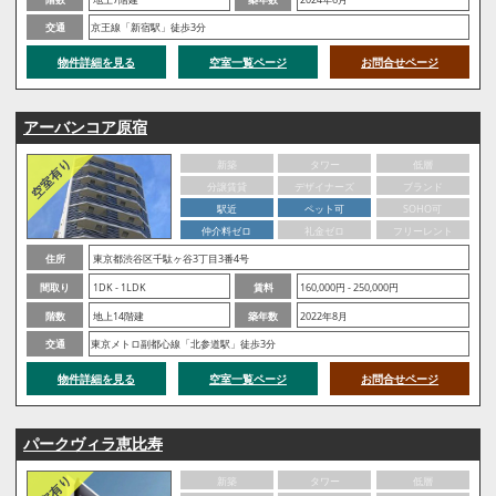
交通
京王線「新宿駅」徒歩3分
物件詳細を見る
空室一覧ページ
お問合せページ
アーバンコア原宿
新築
タワー
低層
分譲賃貸
デザイナーズ
ブランド
駅近
ペット可
SOHO可
仲介料ゼロ
礼金ゼロ
フリーレント
住所
東京都渋谷区千駄ヶ谷3丁目3番4号
間取り
1DK - 1LDK
賃料
160,000円 - 250,000円
階数
地上14階建
築年数
2022年8月
交通
東京メトロ副都心線「北参道駅」徒歩3分
物件詳細を見る
空室一覧ページ
お問合せページ
パークヴィラ恵比寿
新築
タワー
低層