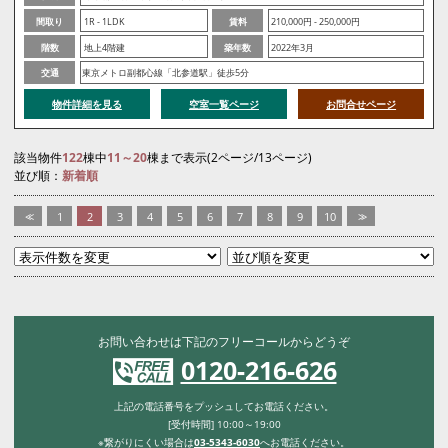
間取り
1R - 1LDK
賃料
210,000円 - 250,000円
階数
地上4階建
築年数
2022年3月
交通
東京メトロ副都心線「北参道駅」徒歩5分
物件詳細を見る
空室一覧ページ
お問合せページ
該当物件
122
棟中
11～20
棟まで表示(2ページ/13ページ)
並び順：
新着順
<<
1
2
3
4
5
6
7
8
9
10
>>
お問い合わせは下記のフリーコールからどうぞ
0120-216-626
上記の電話番号をプッシュしてお電話ください。
[受付時間] 10:00～19:00
※繋がりにくい場合は
03-5343-6030
へお電話ください。