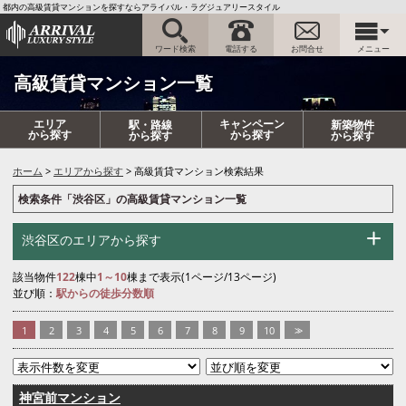
都内の高級賃貸マンションを探すならアライバル・ラグジュアリースタイル
ワード検索
電話する
お問合せ
メニュー
高級賃貸マンション一覧
エリア
キャンペーン
駅・路線
新築物件
から探す
から探す
から探す
から探す
ホーム
エリアから探す
高級賃貸マンション検索結果
検索条件「渋谷区」の高級賃貸マンション一覧
渋谷区のエリアから探す
該当物件
122
棟中
1～10
棟まで表示(1ページ/13ページ)
並び順：
駅からの徒歩分数順
1
2
3
4
5
6
7
8
9
10
>>
神宮前マンション