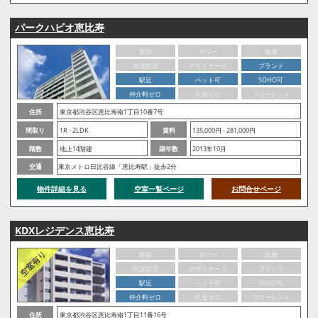
パークハビオ恵比寿
新築
タワー
低層
分譲賃貸
デザイナーズ
ブランド
駅近
ペット可
SOHO可
仲介料ゼロ
礼金ゼロ
フリーレント
住所
東京都渋谷区恵比寿南1丁目10番7号
間取り
1R - 2LDK
賃料
135,000円 - 281,000円
階数
地上14階建
築年数
2013年10月
交通
東京メトロ日比谷線「恵比寿駅」徒歩2分
物件詳細を見る
空室一覧ページ
お問合せページ
KDXレジデンス恵比寿
新築
タワー
低層
分譲賃貸
デザイナーズ
ブランド
駅近
ペット可
SOHO可
仲介料ゼロ
礼金ゼロ
フリーレント
住所
東京都渋谷区恵比寿南1丁目11番16号