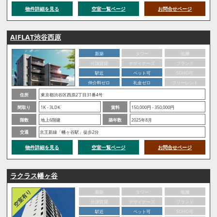
物件詳細を見る
空室一覧ページ
お問合せページ
AIFLAT渋谷西原
新築
タワー
低層
分譲賃貸
デザイナーズ
ブランド
駅近
ペット可
SOHO可
仲介料ゼロ
礼金ゼロ
フリーレント
住所
東京都渋谷区西原2丁目31番4号
間取り
1K - 3LDK
賃料
150,000円 - 350,000円
階数
地上6階建
築年数
2025年8月
交通
京王新線「幡ヶ谷駅」徒歩2分
物件詳細を見る
空室一覧ページ
お問合せページ
ラクラス幡ヶ谷
新築
タワー
低層
分譲賃貸
デザイナーズ
ブランド
駅近
ペット可
SOHO可