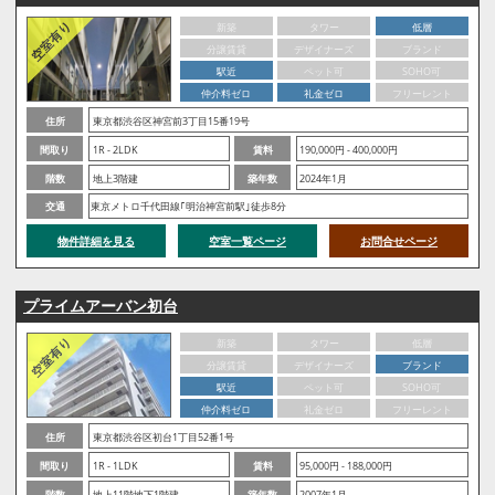
新築
タワー
低層
分譲賃貸
デザイナーズ
ブランド
駅近
ペット可
SOHO可
仲介料ゼロ
礼金ゼロ
フリーレント
住所
東京都渋谷区神宮前3丁目15番19号
間取り
1R - 2LDK
賃料
190,000円 - 400,000円
階数
地上3階建
築年数
2024年1月
交通
東京メトロ千代田線｢明治神宮前駅｣徒歩8分
物件詳細を見る
空室一覧ページ
お問合せページ
プライムアーバン初台
新築
タワー
低層
分譲賃貸
デザイナーズ
ブランド
駅近
ペット可
SOHO可
仲介料ゼロ
礼金ゼロ
フリーレント
住所
東京都渋谷区初台1丁目52番1号
間取り
1R - 1LDK
賃料
95,000円 - 188,000円
階数
地上11階地下1階建
築年数
2007年1月