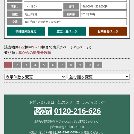
間取り
1K - 1LDK
賃料
146,000円 - 328,000円
階数
地上8階建
築年数
2015年10月
交通
JR山手線「恵比寿駅」徒歩3分
物件詳細を見る
空室一覧ページ
お問合せページ
該当物件
122
棟中
1～10
棟まで表示(1ページ/13ページ)
並び順：
駅からの徒歩分数順
1
2
3
4
5
6
7
8
9
10
>>
お問い合わせは下記のフリーコールからどうぞ
0120-216-626
上記の電話番号をプッシュしてお電話ください。
[受付時間] 10:00～19:00
※繋がりにくい場合は
03-5343-6030
へお電話ください。