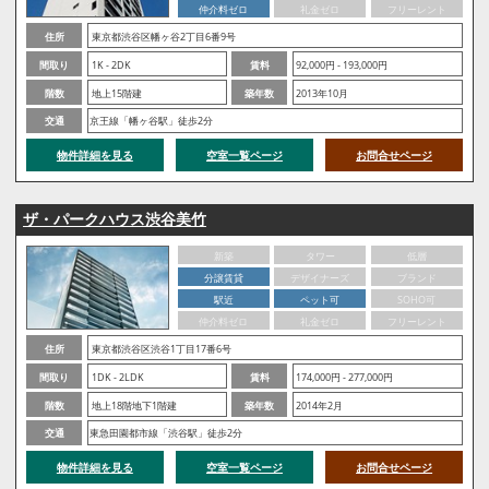
仲介料ゼロ
礼金ゼロ
フリーレント
住所
東京都渋谷区幡ヶ谷2丁目6番9号
間取り
1K - 2DK
賃料
92,000円 - 193,000円
階数
地上15階建
築年数
2013年10月
交通
京王線「幡ヶ谷駅」徒歩2分
物件詳細を見る
空室一覧ページ
お問合せページ
ザ・パークハウス渋谷美竹
新築
タワー
低層
分譲賃貸
デザイナーズ
ブランド
駅近
ペット可
SOHO可
仲介料ゼロ
礼金ゼロ
フリーレント
住所
東京都渋谷区渋谷1丁目17番6号
間取り
1DK - 2LDK
賃料
174,000円 - 277,000円
階数
地上18階地下1階建
築年数
2014年2月
交通
東急田園都市線「渋谷駅」徒歩2分
物件詳細を見る
空室一覧ページ
お問合せページ