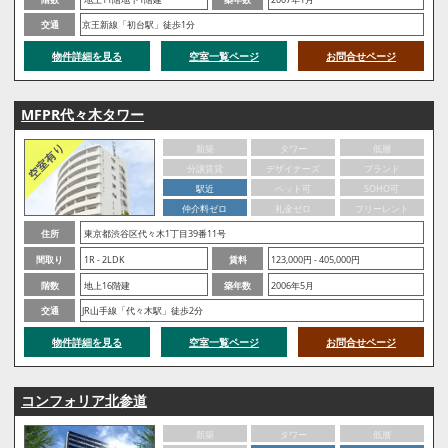
交通
京王新線「初台駅」徒歩1分
物件詳細を見る
空室一覧ページ
お問合せページ
MFPR代々木タワー
新築
タワー
低層
分譲賃貸
デザイナーズ
ブランド
駅近
ペット可
SOHO可
仲介料ゼロ
礼金ゼロ
フリーレント
住所
東京都渋谷区代々木1丁目39番11号
間取り
1R - 2LDK
賃料
123,000円 - 405,000円
階数
地上16階建
築年数
2006年5月
交通
JR山手線「代々木駅」徒歩2分
物件詳細を見る
空室一覧ページ
お問合せページ
コンフォリア北参道
新築
タワー
低層