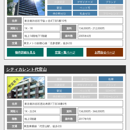
分譲賃貸
デザイナーズ
ブランド
駅近
ペット可
SOHO可
仲介料ゼロ
礼金ゼロ
フリーレント
住所
東京都渋谷区千駄ヶ谷4丁目5番10号
間取り
1K - 1R
賃料
134,000円 - 212,000円
階数
地上14階地下1階建
築年数
2005年4月
交通
東京メトロ副都心線「北参道駅」徒歩2分
物件詳細を見る
空室一覧ページ
お問合せページ
シティカレント代官山
新築
タワー
低層
分譲賃貸
デザイナーズ
ブランド
駅近
ペット可
SOHO可
仲介料ゼロ
礼金ゼロ
フリーレント
住所
東京都渋谷区恵比寿西1丁目34番6号
間取り
1K - 2LDK
賃料
134,000円 - 344,000円
階数
地上5階建
築年数
2017年9月
交通
東急東横線「代官山駅」徒歩2分